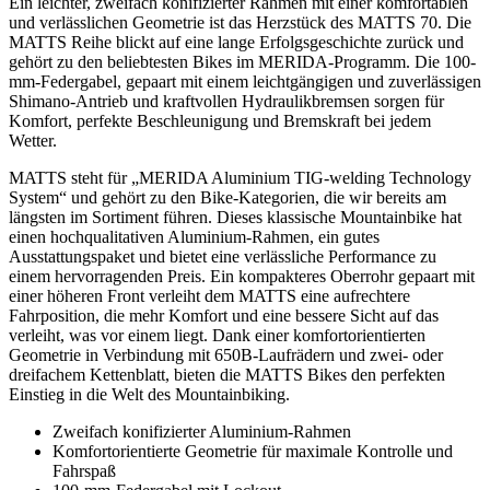
Ein leichter, zweifach konifizierter Rahmen mit einer komfortablen
und verlässlichen Geometrie ist das Herzstück des MATTS 70. Die
MATTS Reihe blickt auf eine lange Erfolgsgeschichte zurück und
gehört zu den beliebtesten Bikes im MERIDA-Programm. Die 100-
mm-Federgabel, gepaart mit einem leichtgängigen und zuverlässigen
Shimano-Antrieb und kraftvollen Hydraulikbremsen sorgen für
Komfort, perfekte Beschleunigung und Bremskraft bei jedem
Wetter.
MATTS steht für „MERIDA Aluminium TIG-welding Technology
System“ und gehört zu den Bike-Kategorien, die wir bereits am
längsten im Sortiment führen. Dieses klassische Mountainbike hat
einen hochqualitativen Aluminium-Rahmen, ein gutes
Ausstattungspaket und bietet eine verlässliche Performance zu
einem hervorragenden Preis. Ein kompakteres Oberrohr gepaart mit
einer höheren Front verleiht dem MATTS eine aufrechtere
Fahrposition, die mehr Komfort und eine bessere Sicht auf das
verleiht, was vor einem liegt. Dank einer komfortorientierten
Geometrie in Verbindung mit 650B-Laufrädern und zwei- oder
dreifachem Kettenblatt, bieten die MATTS Bikes den perfekten
Einstieg in die Welt des Mountainbiking.
Zweifach konifizierter Aluminium-Rahmen
Komfortorientierte Geometrie für maximale Kontrolle und
Fahrspaß