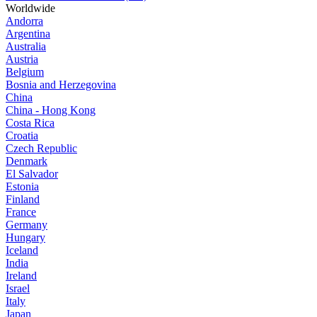
Worldwide
Andorra
Argentina
Australia
Austria
Belgium
Bosnia and Herzegovina
China
China - Hong Kong
Costa Rica
Croatia
Czech Republic
Denmark
El Salvador
Estonia
Finland
France
Germany
Hungary
Iceland
India
Ireland
Israel
Italy
Japan