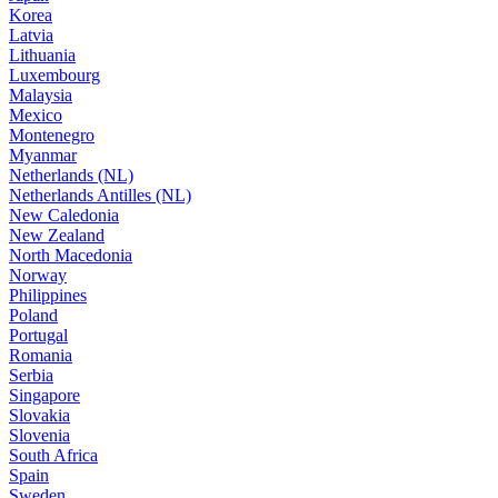
Korea
Latvia
Lithuania
Luxembourg
Malaysia
Mexico
Montenegro
Myanmar
Netherlands (NL)
Netherlands Antilles (NL)
New Caledonia
New Zealand
North Macedonia
Norway
Philippines
Poland
Portugal
Romania
Serbia
Singapore
Slovakia
Slovenia
South Africa
Spain
Sweden