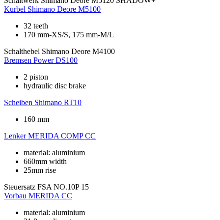
Schaltwerk
Shimano Deore M5120 SHADOW+
Kurbel
Shimano Deore M5100
32 teeth
170 mm-XS/S, 175 mm-M/L
Schalthebel
Shimano Deore M4100
Bremsen
Power DS100
2 piston
hydraulic disc brake
Scheiben
Shimano RT10
160 mm
Lenker
MERIDA COMP CC
material: aluminium
660mm width
25mm rise
Steuersatz
FSA NO.10P 15
Vorbau
MERIDA CC
material: aluminium