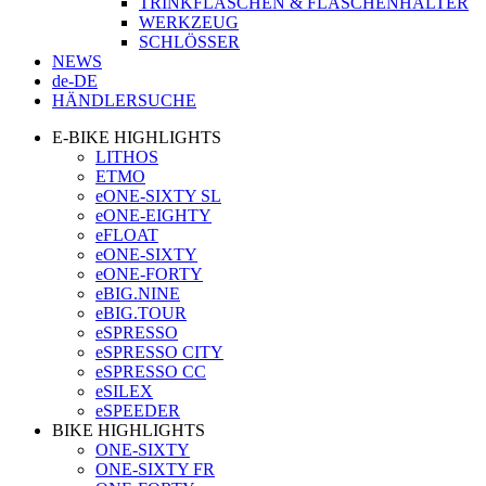
TRINKFLASCHEN & FLASCHENHALTER
WERKZEUG
SCHLÖSSER
NEWS
de-DE
HÄNDLERSUCHE
E-BIKE HIGHLIGHTS
LITHOS
ETMO
eONE-SIXTY SL
eONE-EIGHTY
eFLOAT
eONE-SIXTY
eONE-FORTY
eBIG.NINE
eBIG.TOUR
eSPRESSO
eSPRESSO CITY
eSPRESSO CC
eSILEX
eSPEEDER
BIKE HIGHLIGHTS
ONE-SIXTY
ONE-SIXTY FR