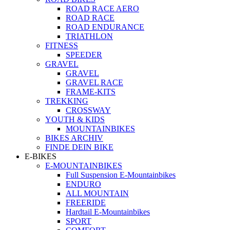
ROAD RACE AERO
ROAD RACE
ROAD ENDURANCE
TRIATHLON
FITNESS
SPEEDER
GRAVEL
GRAVEL
GRAVEL RACE
FRAME-KITS
TREKKING
CROSSWAY
YOUTH & KIDS
MOUNTAINBIKES
BIKES ARCHIV
FINDE DEIN BIKE
E-BIKES
E-MOUNTAINBIKES
Full Suspension E-Mountainbikes
ENDURO
ALL MOUNTAIN
FREERIDE
Hardtail E-Mountainbikes
SPORT