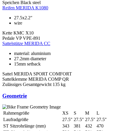
Speichen
Black steel
Reifen
MERIDA K1080
27.5x2.2"
wire
Kette
KMC X10
Pedale
VP VPE-891
Sattelstütze
MERIDA CC
material: aluminium
27.2mm diameter
15mm setback
Sattel
MERIDA SPORT COMFORT
Sattelklemme
MERIDA COMP QR
Zulässiges Gesamtgewicht
135 kg
Geometrie
Rahmengröße
XS
S
M
L
Laufradgröße
27.5"
27.5"
27.5"
27.5"
ST Sitzrohrlänge (mm)
343
381
432
470