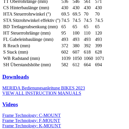
TT Oberrohrlänge (mm)
536
546
561
571
CS Hinterbaulänge (mm)
430
430
430
430
HTA Steuerrohrwinkel (°)
69.5
69.5
70
70
STA Sitzrohrwinkel effektiv (°)
74.5
74.5
74.5
74.5
BD Tretlagerabsenkung (mm)
65
65
65
65
HT Steuerrohrlänge (mm)
95
100
110
120
FL Gabeleinbaulänge (mm)
493
493
493
493
R Reach (mm)
372
380
392
399
S Stack (mm)
602
607
618
628
WB Radstand (mm)
1039
1050
1060
1071
SH Überstandshöhe (mm)
582
612
664
694
Downloads
MERIDA Bedienungsanleitung BIKES 2023
VIEW ALL INSTRUCTION MANUALS
Videos
Frame Technology: C-MOUNT
Frame Technology: F-MOUNT
Frame Technology: K-MOUNT