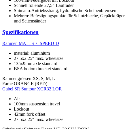
100-mm-Federgabel mit Lockout
Schnell rollende 27,5"-Laufräder
Shimano-Antriebsstrang, hydraulische Scheibenbremsen
Mehrere Befestigungspunkte für Schutzbleche, Gepäckträger
und Seitenständer
Spezifikationen
Rahmen
MATTS 7. SPEED-D
material: aluminium
27.5x2.25" max. wheelsize
135x9mm axle standard
BSA bottom bracket standard
Rahmengrössen
XS, S, M, L
Farbe
ORANGE (RED)
Gabel
SR Suntour XCR32 LOR
Air
100mm suspension travel
Lockout
42mm fork offset
27.5x2.25" max. wheelsize