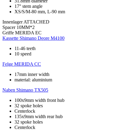
31.8mm diameter
17° stem angle
XS/S/M-80 mm, L-90 mm
Innenlager
ATTACHED
Spacer
10MM*2
Griffe
MERIDA EC
Kassette
Shimano Deore M4100
11-46 teeth
10 speed
Felge
MERIDA CC
17mm inner width
material: aluminium
Naben
Shimano TX505
100x9mm width front hub
32 spoke holes
Centerlock
135x9mm width rear hub
32 spoke holes
Centerlock