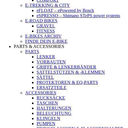
COMFORT
E-TREKKING & CITY
eFLOAT – ePowered by Bosch
eSPRESSO – Shimano STePS power systems
E-ROAD BIKES
GRAVEL
FITNESS
E-BIKES ARCHIV
FINDE DEIN E-BIKE
PARTS & ACCESSORIES
PARTS
LENKER
VORBAUTEN
GRIFFE & LENKERBÄNDER
SATTELSTÜTZEN & -KLEMMEN
SÄTTEL
PROTEKTOREN & EQ-PARTS
ERSATZTEILE
ACCESSORIES
RUCKSÄCKE
TASCHEN
HALTERUNGEN
BELEUCHTUNG
KLINGELN
PUMPEN