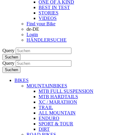
ONE OF A KIND
BEST IN TEST
STORIES
VIDEOS
Find your Bike
de-DE
Login
HÄNDLERSUCHE
Query
Suchen
Query
Suchen
BIKES
MOUNTAINBIKES
MTB FULL SUSPENSION
MTB HARDTAILS
XC / MARATHON
TRAIL
ALL MOUNTAIN
ENDURO
SPORT & TOUR
DIRT
ROAD BIKES