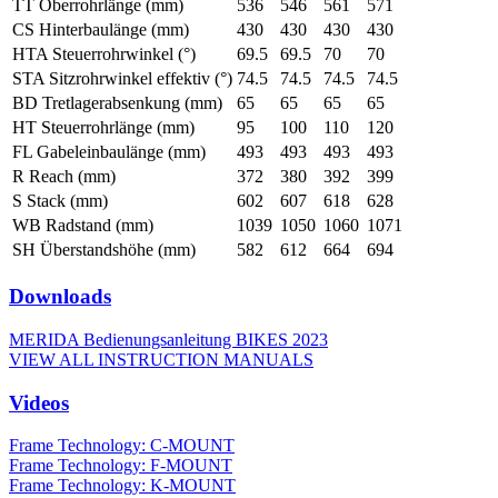
TT Oberrohrlänge (mm)
536
546
561
571
CS Hinterbaulänge (mm)
430
430
430
430
HTA Steuerrohrwinkel (°)
69.5
69.5
70
70
STA Sitzrohrwinkel effektiv (°)
74.5
74.5
74.5
74.5
BD Tretlagerabsenkung (mm)
65
65
65
65
HT Steuerrohrlänge (mm)
95
100
110
120
FL Gabeleinbaulänge (mm)
493
493
493
493
R Reach (mm)
372
380
392
399
S Stack (mm)
602
607
618
628
WB Radstand (mm)
1039
1050
1060
1071
SH Überstandshöhe (mm)
582
612
664
694
Downloads
MERIDA Bedienungsanleitung BIKES 2023
VIEW ALL INSTRUCTION MANUALS
Videos
Frame Technology: C-MOUNT
Frame Technology: F-MOUNT
Frame Technology: K-MOUNT