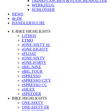
TRINKFLASCHEN & FLASCHENHALTER
WERKZEUG
SCHLÖSSER
NEWS
de-DE
HÄNDLERSUCHE
E-BIKE HIGHLIGHTS
LITHOS
ETMO
eONE-SIXTY SL
eONE-EIGHTY
eFLOAT
eONE-SIXTY
eONE-FORTY
eBIG.NINE
eBIG.TOUR
eSPRESSO
eSPRESSO CITY
eSPRESSO CC
eSILEX
eSPEEDER
BIKE HIGHLIGHTS
ONE-SIXTY
ONE-SIXTY FR