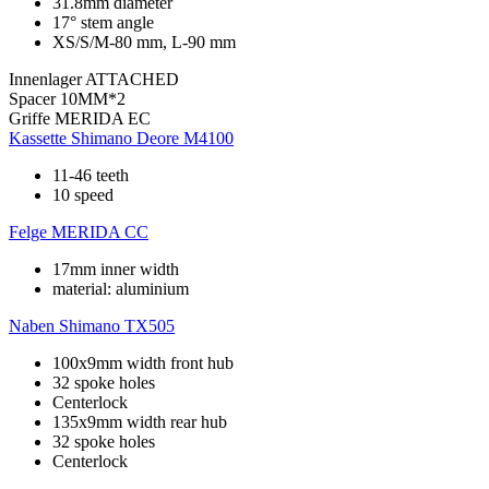
31.8mm diameter
17° stem angle
XS/S/M-80 mm, L-90 mm
Innenlager
ATTACHED
Spacer
10MM*2
Griffe
MERIDA EC
Kassette
Shimano Deore M4100
11-46 teeth
10 speed
Felge
MERIDA CC
17mm inner width
material: aluminium
Naben
Shimano TX505
100x9mm width front hub
32 spoke holes
Centerlock
135x9mm width rear hub
32 spoke holes
Centerlock