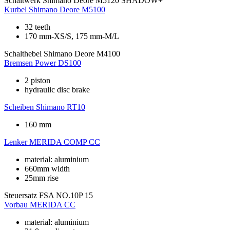
Schaltwerk
Shimano Deore M5120 SHADOW+
Kurbel
Shimano Deore M5100
32 teeth
170 mm-XS/S, 175 mm-M/L
Schalthebel
Shimano Deore M4100
Bremsen
Power DS100
2 piston
hydraulic disc brake
Scheiben
Shimano RT10
160 mm
Lenker
MERIDA COMP CC
material: aluminium
660mm width
25mm rise
Steuersatz
FSA NO.10P 15
Vorbau
MERIDA CC
material: aluminium