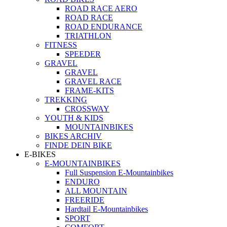
ROAD RACE AERO
ROAD RACE
ROAD ENDURANCE
TRIATHLON
FITNESS
SPEEDER
GRAVEL
GRAVEL
GRAVEL RACE
FRAME-KITS
TREKKING
CROSSWAY
YOUTH & KIDS
MOUNTAINBIKES
BIKES ARCHIV
FINDE DEIN BIKE
E-BIKES
E-MOUNTAINBIKES
Full Suspension E-Mountainbikes
ENDURO
ALL MOUNTAIN
FREERIDE
Hardtail E-Mountainbikes
SPORT