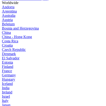
Worldwide
Andorra
Argentina
Australia
Austria
Belgium
Bosnia and Herzegovina
China
China - Hong Kong
Costa Rica
Croatia
Czech Republic
Denmark
El Salvador
Estonia
Finland
France
Germany
Hungary
Iceland
India
Ireland
Israel
Italy
Japan