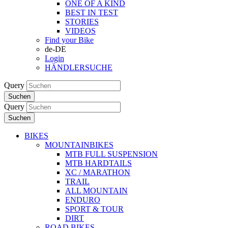
ONE OF A KIND
BEST IN TEST
STORIES
VIDEOS
Find your Bike
de-DE
Login
HÄNDLERSUCHE
Query
Suchen
Query
Suchen
BIKES
MOUNTAINBIKES
MTB FULL SUSPENSION
MTB HARDTAILS
XC / MARATHON
TRAIL
ALL MOUNTAIN
ENDURO
SPORT & TOUR
DIRT
ROAD BIKES