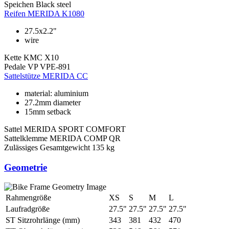
Speichen
Black steel
Reifen
MERIDA K1080
27.5x2.2"
wire
Kette
KMC X10
Pedale
VP VPE-891
Sattelstütze
MERIDA CC
material: aluminium
27.2mm diameter
15mm setback
Sattel
MERIDA SPORT COMFORT
Sattelklemme
MERIDA COMP QR
Zulässiges Gesamtgewicht
135 kg
Geometrie
Rahmengröße
XS
S
M
L
Laufradgröße
27.5"
27.5"
27.5"
27.5"
ST Sitzrohrlänge (mm)
343
381
432
470