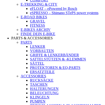
COMFORT
E-TREKKING & CITY
eFLOAT – ePowered by Bosch
eSPRESSO – Shimano STePS power systems
E-ROAD BIKES
GRAVEL
FITNESS
E-BIKES ARCHIV
FINDE DEIN E-BIKE
PARTS & ACCESSORIES
PARTS
LENKER
VORBAUTEN
GRIFFE & LENKERBÄNDER
SATTELSTÜTZEN & -KLEMMEN
SÄTTEL
PROTEKTOREN & EQ-PARTS
ERSATZTEILE
ACCESSORIES
RUCKSÄCKE
TASCHEN
HALTERUNGEN
BELEUCHTUNG
KLINGELN
PUMPEN