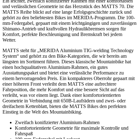
Ein leichter, zweifach konifizierter Rahmen mit einer komfortablen
und verlässlichen Geometrie ist das Herzstück des MATTS 70. Die
MATTS Reihe blickt auf eine lange Erfolgsgeschichte zurück und
gehört zu den beliebtesten Bikes im MERIDA-Programm. Die 100-
mm-Federgabel, gepaart mit einem leichtgängigen und zuverlässigen
Shimano-Antrieb und kraftvollen Hydraulikbremsen sorgen für
Komfort, perfekte Beschleunigung und Bremskraft bei jedem
Wetter.
MATTS steht für „MERIDA Aluminium TIG-welding Technology
System“ und gehört zu den Bike-Kategorien, die wir bereits am
längsten im Sortiment führen. Dieses klassische Mountainbike hat
einen hochqualitativen Aluminium-Rahmen, ein gutes
Ausstattungspaket und bietet eine verlässliche Performance zu
einem hervorragenden Preis. Ein kompakteres Oberrohr gepaart mit
einer höheren Front verleiht dem MATTS eine aufrechtere
Fahrposition, die mehr Komfort und eine bessere Sicht auf das
verleiht, was vor einem liegt. Dank einer komfortorientierten
Geometrie in Verbindung mit 650B-Laufrädern und zwei- oder
dreifachem Kettenblatt, bieten die MATTS Bikes den perfekten
Einstieg in die Welt des Mountainbiking.
Zweifach konifizierter Aluminium-Rahmen
Komfortorientierte Geometrie für maximale Kontrolle und
Fahrspaß