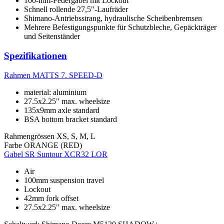
100-mm-Federgabel mit Lockout
Schnell rollende 27,5"-Laufräder
Shimano-Antriebsstrang, hydraulische Scheibenbremsen
Mehrere Befestigungspunkte für Schutzbleche, Gepäckträger
und Seitenständer
Spezifikationen
Rahmen
MATTS 7. SPEED-D
material: aluminium
27.5x2.25" max. wheelsize
135x9mm axle standard
BSA bottom bracket standard
Rahmengrössen
XS, S, M, L
Farbe
ORANGE (RED)
Gabel
SR Suntour XCR32 LOR
Air
100mm suspension travel
Lockout
42mm fork offset
27.5x2.25" max. wheelsize