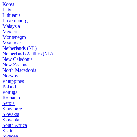
Korea
Latvia
Lithuania
Luxembourg
Malaysia
Mexico
Montenegro
Myanmar
Netherlands (NL)
Netherlands Antilles (NL)
New Caledonia
New Zealand
North Macedonia
Norway
Philippines
Poland
Portugal
Romania
Serbia
Singapore
Slovakia
Slovenia
South Africa
Spain
Sweden