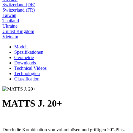
Switzerland (DE)
Switzerland (FR)
Taiwan
Thailand
Ukraine
United Kingdom
Vietnam
Modell
Spezifikationen
Geometrie
Downloads
Technical Videos
Technologien
Classification
MATTS J. 20+
Durch die Kombination von voluminösen und griffigen 20"-Plus-