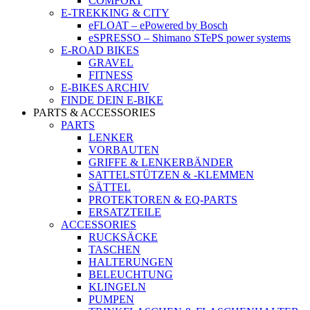
COMFORT
E-TREKKING & CITY
eFLOAT – ePowered by Bosch
eSPRESSO – Shimano STePS power systems
E-ROAD BIKES
GRAVEL
FITNESS
E-BIKES ARCHIV
FINDE DEIN E-BIKE
PARTS & ACCESSORIES
PARTS
LENKER
VORBAUTEN
GRIFFE & LENKERBÄNDER
SATTELSTÜTZEN & -KLEMMEN
SÄTTEL
PROTEKTOREN & EQ-PARTS
ERSATZTEILE
ACCESSORIES
RUCKSÄCKE
TASCHEN
HALTERUNGEN
BELEUCHTUNG
KLINGELN
PUMPEN