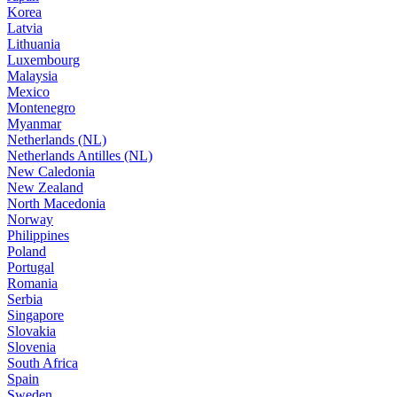
Korea
Latvia
Lithuania
Luxembourg
Malaysia
Mexico
Montenegro
Myanmar
Netherlands (NL)
Netherlands Antilles (NL)
New Caledonia
New Zealand
North Macedonia
Norway
Philippines
Poland
Portugal
Romania
Serbia
Singapore
Slovakia
Slovenia
South Africa
Spain
Sweden