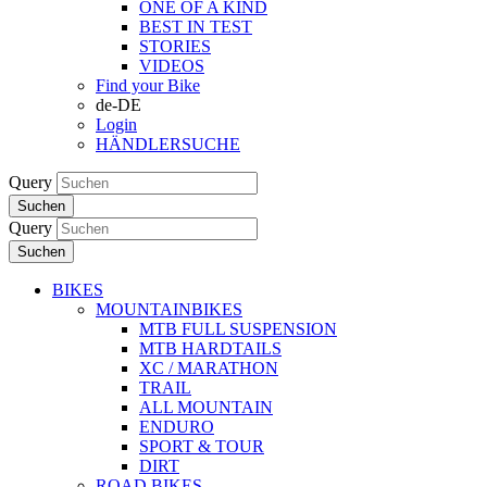
ONE OF A KIND
BEST IN TEST
STORIES
VIDEOS
Find your Bike
de-DE
Login
HÄNDLERSUCHE
Query
Suchen
Query
Suchen
BIKES
MOUNTAINBIKES
MTB FULL SUSPENSION
MTB HARDTAILS
XC / MARATHON
TRAIL
ALL MOUNTAIN
ENDURO
SPORT & TOUR
DIRT
ROAD BIKES