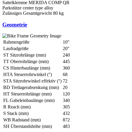
Sattelklemme
MERIDA COMP QR
Parkstütze
center type alloy
Zulässiges Gesamtgewicht
80 kg
Geometrie
Rahmengröße
10"
Laufradgröße
20"
ST Sitzrohrlänge (mm)
240
TT Oberrohrlänge (mm)
445
CS Hinterbaulänge (mm)
360
HTA Steuerrohrwinkel (°)
68
STA Sitzrohrwinkel effektiv (°)
72
BD Tretlagerabsenkung (mm)
20
HT Steuerrohrlänge (mm)
120
FL Gabeleinbaulänge (mm)
340
R Reach (mm)
305
S Stack (mm)
432
WB Radstand (mm)
872
SH Überstandshöhe (mm)
483