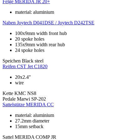
Felge
MERIDA JR 20+
material: aluminium
Naben
Joytech D041DSE / Joytech D242TSE
100x9mm width front hub
20 spoke holes
135x9mm width rear hub
24 spoke holes
Speichen
Black steel
Reifen
CST Jet C1820
20x2.4"
wire
Kette
KMC NS8
Pedale
Marwi SP-202
Sattelstütze
MERIDA CC
material: aluminium
27.2mm diameter
15mm setback
Sattel
MERIDA COMP JR