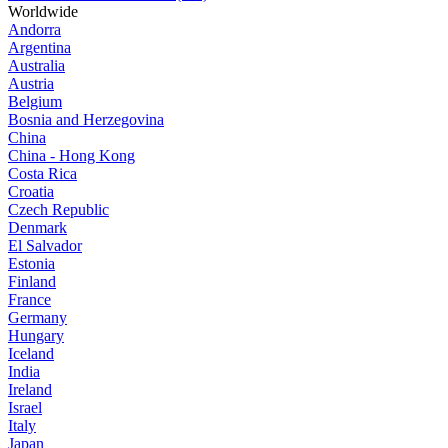
Worldwide
Andorra
Argentina
Australia
Austria
Belgium
Bosnia and Herzegovina
China
China - Hong Kong
Costa Rica
Croatia
Czech Republic
Denmark
El Salvador
Estonia
Finland
France
Germany
Hungary
Iceland
India
Ireland
Israel
Italy
Japan