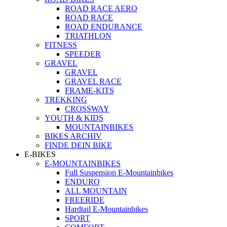
ROAD RACE AERO
ROAD RACE
ROAD ENDURANCE
TRIATHLON
FITNESS
SPEEDER
GRAVEL
GRAVEL
GRAVEL RACE
FRAME-KITS
TREKKING
CROSSWAY
YOUTH & KIDS
MOUNTAINBIKES
BIKES ARCHIV
FINDE DEIN BIKE
E-BIKES
E-MOUNTAINBIKES
Full Suspension E-Mountainbikes
ENDURO
ALL MOUNTAIN
FREERIDE
Hardtail E-Mountainbikes
SPORT