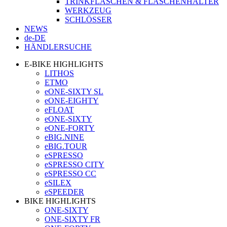
TRINKFLASCHEN & FLASCHENHALTER
WERKZEUG
SCHLÖSSER
NEWS
de-DE
HÄNDLERSUCHE
E-BIKE HIGHLIGHTS
LITHOS
ETMO
eONE-SIXTY SL
eONE-EIGHTY
eFLOAT
eONE-SIXTY
eONE-FORTY
eBIG.NINE
eBIG.TOUR
eSPRESSO
eSPRESSO CITY
eSPRESSO CC
eSILEX
eSPEEDER
BIKE HIGHLIGHTS
ONE-SIXTY
ONE-SIXTY FR