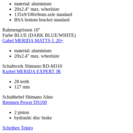
material: aluminium
20x2.4" max. wheelsize
135x9/100x9mm axle standard
BSA bottom bracket standard
Rahmengrössen
10"
Farbe
BLUE (DARK BLUE/WHITE)
Gabel
MERIDA MATTS J. 20+
material: aluminium
20x2.4" max. wheelsize
Schaltwerk
Shimano RD-M310
Kurbel
MERIDA EXPERT JR
28 teeth
127 mm
Schalthebel
Shimano Altus
Bremsen
Power DS100
2 piston
hydraulic disc brake
Scheiben
Tektro