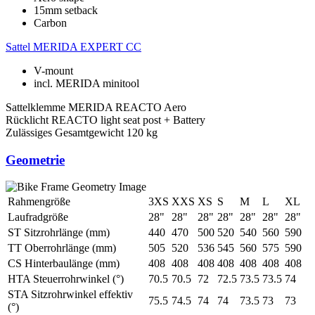
15mm setback
Carbon
Sattel
MERIDA EXPERT CC
V-mount
incl. MERIDA minitool
Sattelklemme
MERIDA REACTO Aero
Rücklicht
REACTO light seat post + Battery
Zulässiges Gesamtgewicht
120 kg
Geometrie
Rahmengröße
3XS
XXS
XS
S
M
L
XL
Laufradgröße
28"
28"
28"
28"
28"
28"
28"
ST Sitzrohrlänge (mm)
440
470
500
520
540
560
590
TT Oberrohrlänge (mm)
505
520
536
545
560
575
590
CS Hinterbaulänge (mm)
408
408
408
408
408
408
408
HTA Steuerrohrwinkel (°)
70.5
70.5
72
72.5
73.5
73.5
74
STA Sitzrohrwinkel effektiv
75.5
74.5
74
74
73.5
73
73
(°)