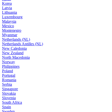
Korea
Latvia
Lithuania
Luxembourg
Malaysia
Mexico
Montenegro
Myanmar
Netherlands (NL)
Netherlands Antilles (NL)
New Caledonia
New Zealand
North Macedonia
Norway
Philippines
Poland
Portugal
Romania
Serbia
Singapore
Slovakia
Slovenia
South Africa
Spain
Sweden