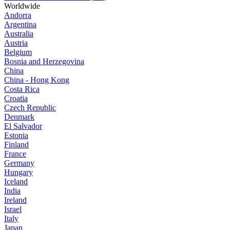
Worldwide
Andorra
Argentina
Australia
Austria
Belgium
Bosnia and Herzegovina
China
China - Hong Kong
Costa Rica
Croatia
Czech Republic
Denmark
El Salvador
Estonia
Finland
France
Germany
Hungary
Iceland
India
Ireland
Israel
Italy
Japan