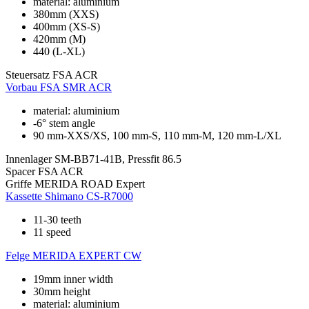
material: aluminium
380mm (XXS)
400mm (XS-S)
420mm (M)
440 (L-XL)
Steuersatz
FSA ACR
Vorbau
FSA SMR ACR
material: aluminium
-6° stem angle
90 mm-XXS/XS, 100 mm-S, 110 mm-M, 120 mm-L/XL
Innenlager
SM-BB71-41B, Pressfit 86.5
Spacer
FSA ACR
Griffe
MERIDA ROAD Expert
Kassette
Shimano CS-R7000
11-30 teeth
11 speed
Felge
MERIDA EXPERT CW
19mm inner width
30mm height
material: aluminium