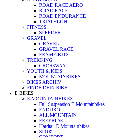
ROAD RACE AERO
ROAD RACE
ROAD ENDURANCE
TRIATHLON
FITNESS
SPEEDER
GRAVEL
GRAVEL
GRAVEL RACE
FRAME-KITS
TREKKING
CROSSWAY
YOUTH & KIDS
MOUNTAINBIKES
BIKES ARCHIV
FINDE DEIN BIKE
E-BIKES
E-MOUNTAINBIKES
Full Suspension E-Mountainbikes
ENDURO
ALL MOUNTAIN
FREERIDE
Hardtail E-Mountainbikes
SPORT