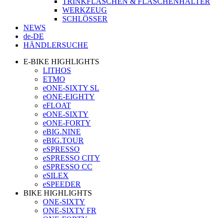
TRINKFLASCHEN & FLASCHENHALTER
WERKZEUG
SCHLÖSSER
NEWS
de-DE
HÄNDLERSUCHE
E-BIKE HIGHLIGHTS
LITHOS
ETMO
eONE-SIXTY SL
eONE-EIGHTY
eFLOAT
eONE-SIXTY
eONE-FORTY
eBIG.NINE
eBIG.TOUR
eSPRESSO
eSPRESSO CITY
eSPRESSO CC
eSILEX
eSPEEDER
BIKE HIGHLIGHTS
ONE-SIXTY
ONE-SIXTY FR