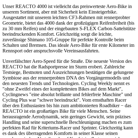
Unser REACTO 4000 ist vielleicht das preiswerteste Aero-Bike in
unserem Sortiment, aber mit Sicherheit kein Einsteigerbike.
Ausgestattet mit unserem leichten CF3-Rahmen mit rennerprobter
Geometrie, bietet das 4000 dank der großzügigen Reifenfreiheit (bis
zu 30 mm Reifen) und der eingebauten S-FLEX Carbon-Sattelstütze
beeindruckenden Komfort. Gleichzeitig sorgt die leichte,
zuverlässige Shimano 105-Gruppe für perfekte Kontrolle beim
Schalten und Bremsen. Das ideale Aero-Bike für erste Kilometer im
Rennsport oder anspruchsvolle Vereinsausfahrten.
Unverfälschter Aero-Speed für die Straße. Die neueste Version des
REACTO hat die Radsportpresse im Sturm erobert. Zahlreiche
Testsiege, Bestnoten und Auszeichnungen bestätigen die gelungene
Symbiose aus der rennerprobten DNA des Vorgängermodells und
den neuesten Trends und Technologien. Cycling Weekly nennt es
"ohne Zweifel eines der komplettesten Bikes auf dem Markt",
Cyclingnews "eine absolut brillante und fehlerfreie Maschine" und
Cycling Plus war "schwer beeindruckt". Vom ernsthaften Racer
über den Enthusiasten bis hin zum ambitionierten Roadbiker − das
REACTO ist ein großartiges Bike für viele Menschen. Seine
herausragende Aerodynamik, sein geringes Gewicht, sein präzises
Handling und seine superschnelle Beschleunigung machen es zum
perfekten Rad für Kriteriums-Racer und Sprinter. Gleichzeitig kann
es dank des überragenden Komforts in seiner Klasse seinen