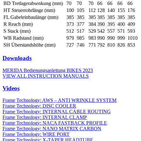
BD Tretlagerabsenkung (mm)
70
70
70
66
66
66
66
HT Steuerrohrlänge (mm)
100
105
112
128
140
155
176
FL Gabeleinbaulänge (mm)
385
385
385
385
385
385
385
R Reach (mm)
373
377
384
390
395
400
409
S Stack (mm)
512
517
529
542
557
571
593
WB Radstand (mm)
979
985
983
990
990
999
1010
SH Überstandshöhe (mm)
727
746
771
792
810
826
853
Downloads
MERIDA Bedienungsanleitung BIKES 2023
VIEW ALL INSTRUCTION MANUALS
Videos
Frame Technology: AWS – ANTI WRINKLE SYSTEM
Frame Technology: DISC COOLER
Frame Technology: INTERNAL CABLE ROUTING
Frame Technology: INTERNAL CLAMP
Frame Technology: NACA FASTBACK PROFILE
Frame Technology: NANO MATRIX CARBON
Frame Technology: WIRE PORT
Frame Technology: X-TAPER HEADTUBE