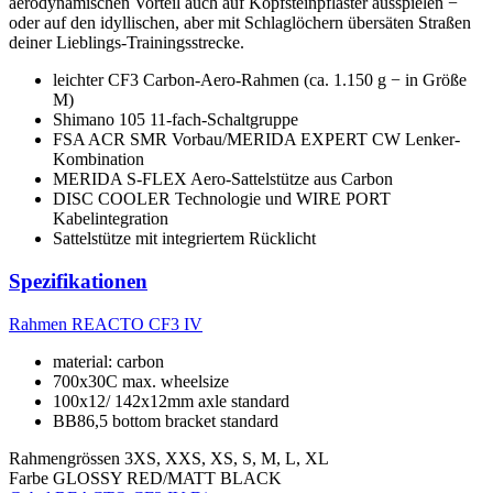
aerodynamischen Vorteil auch auf Kopfsteinpflaster ausspielen −
oder auf den idyllischen, aber mit Schlaglöchern übersäten Straßen
deiner Lieblings-Trainingsstrecke.
leichter CF3 Carbon-Aero-Rahmen (ca. 1.150 g − in Größe
M)
Shimano 105 11-fach-Schaltgruppe
FSA ACR SMR Vorbau/MERIDA EXPERT CW Lenker-
Kombination
MERIDA S-FLEX Aero-Sattelstütze aus Carbon
DISC COOLER Technologie und WIRE PORT
Kabelintegration
Sattelstütze mit integriertem Rücklicht
Spezifikationen
Rahmen
REACTO CF3 IV
material: carbon
700x30C max. wheelsize
100x12/ 142x12mm axle standard
BB86,5 bottom bracket standard
Rahmengrössen
3XS, XXS, XS, S, M, L, XL
Farbe
GLOSSY RED/MATT BLACK