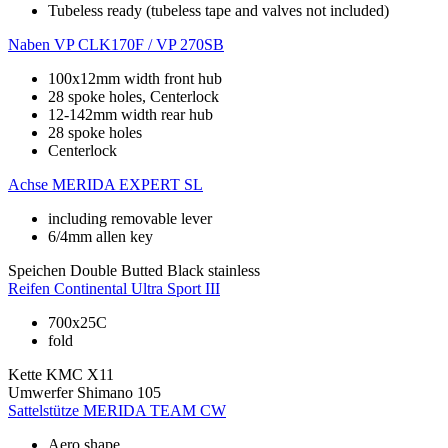
Tubeless ready (tubeless tape and valves not included)
Naben
VP CLK170F / VP 270SB
100x12mm width front hub
28 spoke holes, Centerlock
12-142mm width rear hub
28 spoke holes
Centerlock
Achse
MERIDA EXPERT SL
including removable lever
6/4mm allen key
Speichen
Double Butted Black stainless
Reifen
Continental Ultra Sport III
700x25C
fold
Kette
KMC X11
Umwerfer
Shimano 105
Sattelstütze
MERIDA TEAM CW
Aero shape