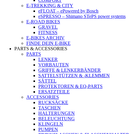
COMFORT
E-TREKKING & CITY
eFLOAT – ePowered by Bosch
eSPRESSO – Shimano STePS power systems
E-ROAD BIKES
GRAVEL
FITNESS
E-BIKES ARCHIV
FINDE DEIN E-BIKE
PARTS & ACCESSORIES
PARTS
LENKER
VORBAUTEN
GRIFFE & LENKERBÄNDER
SATTELSTÜTZEN & -KLEMMEN
SÄTTEL
PROTEKTOREN & EQ-PARTS
ERSATZTEILE
ACCESSORIES
RUCKSÄCKE
TASCHEN
HALTERUNGEN
BELEUCHTUNG
KLINGELN
PUMPEN