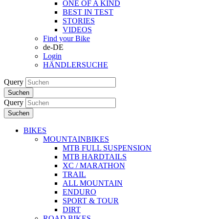
ONE OF A KIND
BEST IN TEST
STORIES
VIDEOS
Find your Bike
de-DE
Login
HÄNDLERSUCHE
Query
Suchen
Query
Suchen
BIKES
MOUNTAINBIKES
MTB FULL SUSPENSION
MTB HARDTAILS
XC / MARATHON
TRAIL
ALL MOUNTAIN
ENDURO
SPORT & TOUR
DIRT
ROAD BIKES