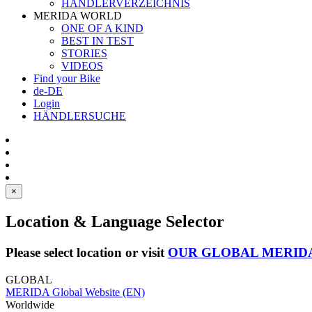
HÄNDLERVERZEICHNIS
MERIDA WORLD
ONE OF A KIND
BEST IN TEST
STORIES
VIDEOS
Find your Bike
de-DE
Login
HÄNDLERSUCHE
×
Location & Language Selector
Please select location or visit
OUR GLOBAL MERID
GLOBAL
MERIDA Global Website (EN)
Worldwide