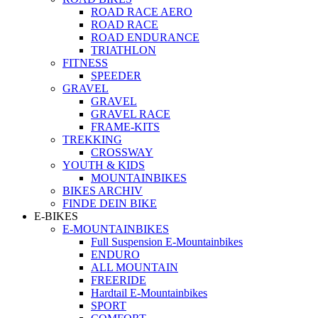
ROAD RACE AERO
ROAD RACE
ROAD ENDURANCE
TRIATHLON
FITNESS
SPEEDER
GRAVEL
GRAVEL
GRAVEL RACE
FRAME-KITS
TREKKING
CROSSWAY
YOUTH & KIDS
MOUNTAINBIKES
BIKES ARCHIV
FINDE DEIN BIKE
E-BIKES
E-MOUNTAINBIKES
Full Suspension E-Mountainbikes
ENDURO
ALL MOUNTAIN
FREERIDE
Hardtail E-Mountainbikes
SPORT