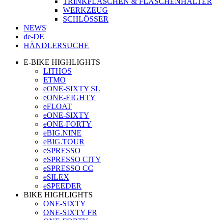
TRINKFLASCHEN & FLASCHENHALTER
WERKZEUG
SCHLÖSSER
NEWS
de-DE
HÄNDLERSUCHE
E-BIKE HIGHLIGHTS
LITHOS
ETMO
eONE-SIXTY SL
eONE-EIGHTY
eFLOAT
eONE-SIXTY
eONE-FORTY
eBIG.NINE
eBIG.TOUR
eSPRESSO
eSPRESSO CITY
eSPRESSO CC
eSILEX
eSPEEDER
BIKE HIGHLIGHTS
ONE-SIXTY
ONE-SIXTY FR