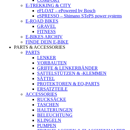
COMFORT
E-TREKKING & CITY
eFLOAT – ePowered by Bosch
eSPRESSO – Shimano STePS power systems
E-ROAD BIKES
GRAVEL
FITNESS
E-BIKES ARCHIV
FINDE DEIN E-BIKE
PARTS & ACCESSORIES
PARTS
LENKER
VORBAUTEN
GRIFFE & LENKERBÄNDER
SATTELSTÜTZEN & -KLEMMEN
SÄTTEL
PROTEKTOREN & EQ-PARTS
ERSATZTEILE
ACCESSORIES
RUCKSÄCKE
TASCHEN
HALTERUNGEN
BELEUCHTUNG
KLINGELN
PUMPEN