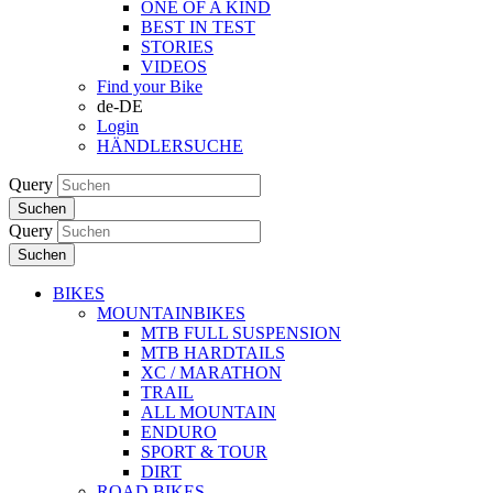
ONE OF A KIND
BEST IN TEST
STORIES
VIDEOS
Find your Bike
de-DE
Login
HÄNDLERSUCHE
Query
Suchen
Query
Suchen
BIKES
MOUNTAINBIKES
MTB FULL SUSPENSION
MTB HARDTAILS
XC / MARATHON
TRAIL
ALL MOUNTAIN
ENDURO
SPORT & TOUR
DIRT
ROAD BIKES