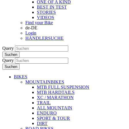
ONE OF A KIND
BEST IN TEST
STORIES
VIDEOS
Find your Bike
de-DE
Login
HÄNDLERSUCHE
Query
Suchen
Query
Suchen
BIKES
MOUNTAINBIKES
MTB FULL SUSPENSION
MTB HARDTAILS
XC / MARATHON
TRAIL
ALL MOUNTAIN
ENDURO
SPORT & TOUR
DIRT
ROAD BIKES