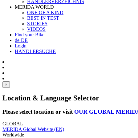
HÄNDLERVERZEICHNIS
MERIDA WORLD
ONE OF A KIND
BEST IN TEST
STORIES
VIDEOS
Find your Bike
de-DE
Login
HÄNDLERSUCHE
×
Location & Language Selector
Please select location or visit
OUR GLOBAL MERID
GLOBAL
MERIDA Global Website (EN)
Worldwide