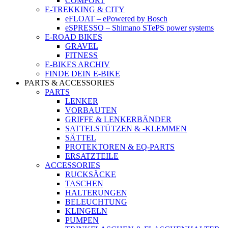
COMFORT
E-TREKKING & CITY
eFLOAT – ePowered by Bosch
eSPRESSO – Shimano STePS power systems
E-ROAD BIKES
GRAVEL
FITNESS
E-BIKES ARCHIV
FINDE DEIN E-BIKE
PARTS & ACCESSORIES
PARTS
LENKER
VORBAUTEN
GRIFFE & LENKERBÄNDER
SATTELSTÜTZEN & -KLEMMEN
SÄTTEL
PROTEKTOREN & EQ-PARTS
ERSATZTEILE
ACCESSORIES
RUCKSÄCKE
TASCHEN
HALTERUNGEN
BELEUCHTUNG
KLINGELN
PUMPEN