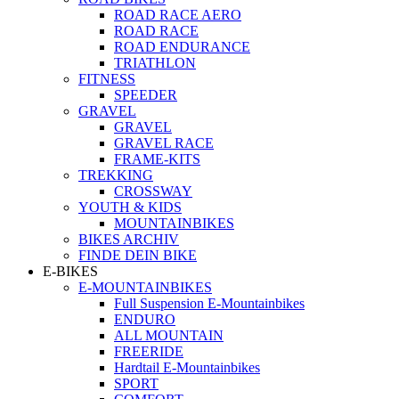
ROAD RACE AERO
ROAD RACE
ROAD ENDURANCE
TRIATHLON
FITNESS
SPEEDER
GRAVEL
GRAVEL
GRAVEL RACE
FRAME-KITS
TREKKING
CROSSWAY
YOUTH & KIDS
MOUNTAINBIKES
BIKES ARCHIV
FINDE DEIN BIKE
E-BIKES
E-MOUNTAINBIKES
Full Suspension E-Mountainbikes
ENDURO
ALL MOUNTAIN
FREERIDE
Hardtail E-Mountainbikes
SPORT