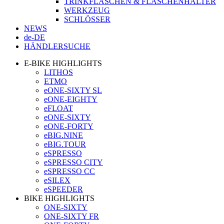
TRINKFLASCHEN & FLASCHENHALTER
WERKZEUG
SCHLÖSSER
NEWS
de-DE
HÄNDLERSUCHE
E-BIKE HIGHLIGHTS
LITHOS
ETMO
eONE-SIXTY SL
eONE-EIGHTY
eFLOAT
eONE-SIXTY
eONE-FORTY
eBIG.NINE
eBIG.TOUR
eSPRESSO
eSPRESSO CITY
eSPRESSO CC
eSILEX
eSPEEDER
BIKE HIGHLIGHTS
ONE-SIXTY
ONE-SIXTY FR