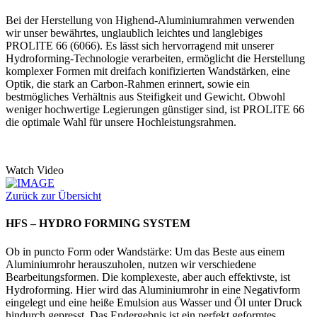
Bei der Herstellung von Highend-Aluminiumrahmen verwenden
wir unser bewährtes, unglaublich leichtes und langlebiges
PROLITE 66 (6066). Es lässt sich hervorragend mit unserer
Hydroforming-Technologie verarbeiten, ermöglicht die Herstellung
komplexer Formen mit dreifach konifizierten Wandstärken, eine
Optik, die stark an Carbon-Rahmen erinnert, sowie ein
bestmögliches Verhältnis aus Steifigkeit und Gewicht. Obwohl
weniger hochwertige Legierungen günstiger sind, ist PROLITE 66
die optimale Wahl für unsere Hochleistungsrahmen.
Watch Video
Zurück zur Übersicht
HFS – HYDRO FORMING SYSTEM
Ob in puncto Form oder Wandstärke: Um das Beste aus einem
Aluminiumrohr herauszuholen, nutzen wir verschiedene
Bearbeitungsformen. Die komplexeste, aber auch effektivste, ist
Hydroforming. Hier wird das Aluminiumrohr in eine Negativform
eingelegt und eine heiße Emulsion aus Wasser und Öl unter Druck
hindurch gepresst. Das Endergebnis ist ein perfekt geformtes