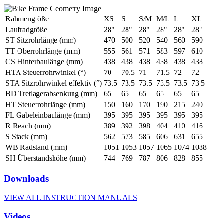
Rahmengröße
XS
S
S/M
M/L
L
XL
Laufradgröße
28"
28"
28"
28"
28"
28"
ST Sitzrohrlänge (mm)
470
500
520
540
560
590
TT Oberrohrlänge (mm)
555
561
571
583
597
610
CS Hinterbaulänge (mm)
438
438
438
438
438
438
HTA Steuerrohrwinkel (°)
70
70.5
71
71.5
72
72
STA Sitzrohrwinkel effektiv (°)
73.5
73.5
73.5
73.5
73.5
73.5
BD Tretlagerabsenkung (mm)
65
65
65
65
65
65
HT Steuerrohrlänge (mm)
150
160
170
190
215
240
FL Gabeleinbaulänge (mm)
395
395
395
395
395
395
R Reach (mm)
389
392
398
404
410
416
S Stack (mm)
562
573
585
606
631
655
WB Radstand (mm)
1051
1053
1057
1065
1074
1088
SH Überstandshöhe (mm)
744
769
787
806
828
855
Downloads
VIEW ALL INSTRUCTION MANUALS
Videos