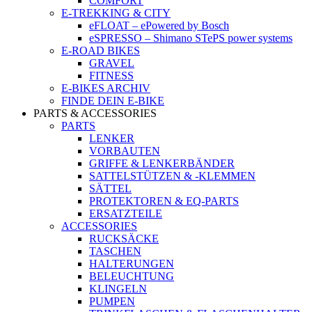
COMFORT
E-TREKKING & CITY
eFLOAT – ePowered by Bosch
eSPRESSO – Shimano STePS power systems
E-ROAD BIKES
GRAVEL
FITNESS
E-BIKES ARCHIV
FINDE DEIN E-BIKE
PARTS & ACCESSORIES
PARTS
LENKER
VORBAUTEN
GRIFFE & LENKERBÄNDER
SATTELSTÜTZEN & -KLEMMEN
SÄTTEL
PROTEKTOREN & EQ-PARTS
ERSATZTEILE
ACCESSORIES
RUCKSÄCKE
TASCHEN
HALTERUNGEN
BELEUCHTUNG
KLINGELN
PUMPEN