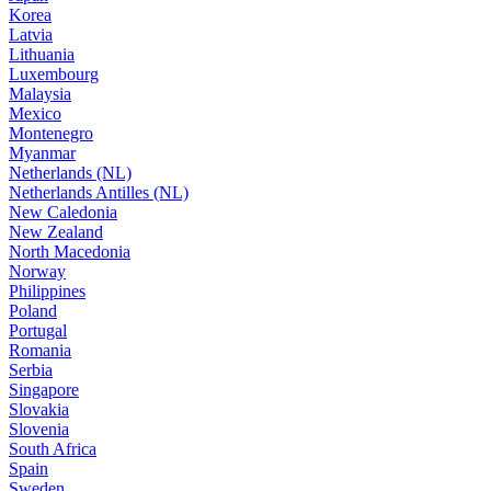
Korea
Latvia
Lithuania
Luxembourg
Malaysia
Mexico
Montenegro
Myanmar
Netherlands (NL)
Netherlands Antilles (NL)
New Caledonia
New Zealand
North Macedonia
Norway
Philippines
Poland
Portugal
Romania
Serbia
Singapore
Slovakia
Slovenia
South Africa
Spain
Sweden