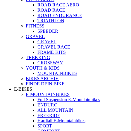
ROAD RACE AERO
ROAD RACE
ROAD ENDURANCE
TRIATHLON
FITNESS
SPEEDER
GRAVEL
GRAVEL
GRAVEL RACE
FRAME-KITS
TREKKING
CROSSWAY
YOUTH & KIDS
MOUNTAINBIKES
BIKES ARCHIV
FINDE DEIN BIKE
E-BIKES
E-MOUNTAINBIKES
Full Suspension E-Mountainbikes
ENDURO
ALL MOUNTAIN
FREERIDE
Hardtail E-Mountainbikes
SPORT