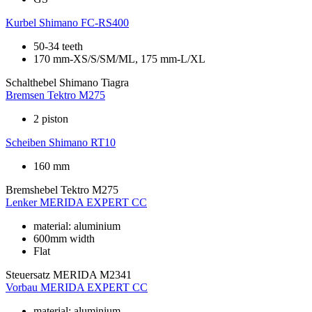
Kurbel
Shimano FC-RS400
50-34 teeth
170 mm-XS/S/SM/ML, 175 mm-L/XL
Schalthebel
Shimano Tiagra
Bremsen
Tektro M275
2 piston
Scheiben
Shimano RT10
160 mm
Bremshebel
Tektro M275
Lenker
MERIDA EXPERT CC
material: aluminium
600mm width
Flat
Steuersatz
MERIDA M2341
Vorbau
MERIDA EXPERT CC
material: aluminium