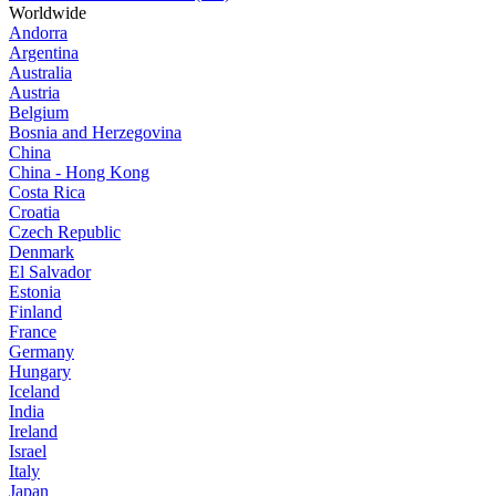
Worldwide
Andorra
Argentina
Australia
Austria
Belgium
Bosnia and Herzegovina
China
China - Hong Kong
Costa Rica
Croatia
Czech Republic
Denmark
El Salvador
Estonia
Finland
France
Germany
Hungary
Iceland
India
Ireland
Israel
Italy
Japan