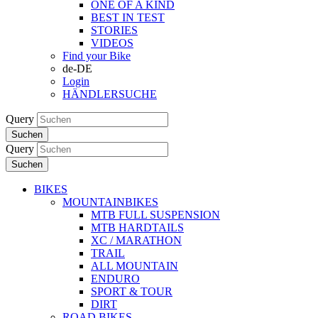
ONE OF A KIND
BEST IN TEST
STORIES
VIDEOS
Find your Bike
de-DE
Login
HÄNDLERSUCHE
Query
Suchen
Query
Suchen
BIKES
MOUNTAINBIKES
MTB FULL SUSPENSION
MTB HARDTAILS
XC / MARATHON
TRAIL
ALL MOUNTAIN
ENDURO
SPORT & TOUR
DIRT
ROAD BIKES