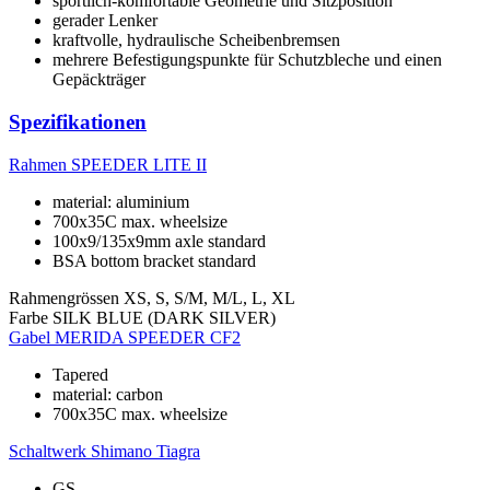
sportlich-komfortable Geometrie und Sitzposition
gerader Lenker
kraftvolle, hydraulische Scheibenbremsen
mehrere Befestigungspunkte für Schutzbleche und einen
Gepäckträger
Spezifikationen
Rahmen
SPEEDER LITE II
material: aluminium
700x35C max. wheelsize
100x9/135x9mm axle standard
BSA bottom bracket standard
Rahmengrössen
XS, S, S/M, M/L, L, XL
Farbe
SILK BLUE (DARK SILVER)
Gabel
MERIDA SPEEDER CF2
Tapered
material: carbon
700x35C max. wheelsize
Schaltwerk
Shimano Tiagra
GS