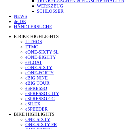
TRINKFLASCHEN & FLASCHENHALTER
WERKZEUG
SCHLÖSSER
NEWS
de-DE
HÄNDLERSUCHE
E-BIKE HIGHLIGHTS
LITHOS
ETMO
eONE-SIXTY SL
eONE-EIGHTY
eFLOAT
eONE-SIXTY
eONE-FORTY
eBIG.NINE
eBIG.TOUR
eSPRESSO
eSPRESSO CITY
eSPRESSO CC
eSILEX
eSPEEDER
BIKE HIGHLIGHTS
ONE-SIXTY
ONE-SIXTY FR