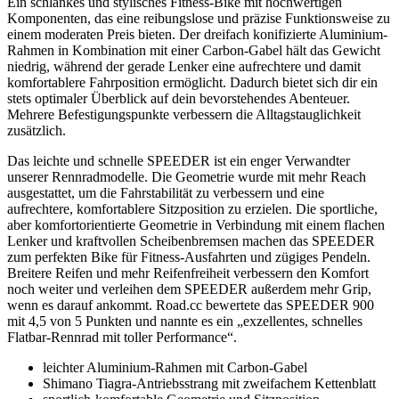
Ein schlankes und stylisches Fitness-Bike mit hochwertigen
Komponenten, das eine reibungslose und präzise Funktionsweise zu
einem moderaten Preis bieten. Der dreifach konifizierte Aluminium-
Rahmen in Kombination mit einer Carbon-Gabel hält das Gewicht
niedrig, während der gerade Lenker eine aufrechtere und damit
komfortablere Fahrposition ermöglicht. Dadurch bietet sich dir ein
stets optimaler Überblick auf dein bevorstehendes Abenteuer.
Mehrere Befestigungspunkte verbessern die Alltagstauglichkeit
zusätzlich.
Das leichte und schnelle SPEEDER ist ein enger Verwandter
unserer Rennradmodelle. Die Geometrie wurde mit mehr Reach
ausgestattet, um die Fahrstabilität zu verbessern und eine
aufrechtere, komfortablere Sitzposition zu erzielen. Die sportliche,
aber komfortorientierte Geometrie in Verbindung mit einem flachen
Lenker und kraftvollen Scheibenbremsen machen das SPEEDER
zum perfekten Bike für Fitness-Ausfahrten und zügiges Pendeln.
Breitere Reifen und mehr Reifenfreiheit verbessern den Komfort
noch weiter und verleihen dem SPEEDER außerdem mehr Grip,
wenn es darauf ankommt. Road.cc bewertete das SPEEDER 900
mit 4,5 von 5 Punkten und nannte es ein „exzellentes, schnelles
Flatbar-Rennrad mit toller Performance“.
leichter Aluminium-Rahmen mit Carbon-Gabel
Shimano Tiagra-Antriebsstrang mit zweifachem Kettenblatt