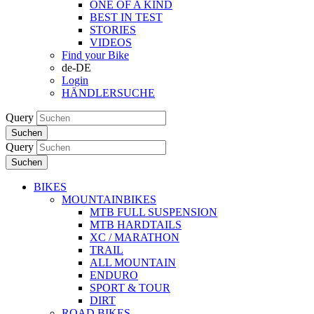
ONE OF A KIND
BEST IN TEST
STORIES
VIDEOS
Find your Bike
de-DE
Login
HÄNDLERSUCHE
Query
Suchen
Query
Suchen
BIKES
MOUNTAINBIKES
MTB FULL SUSPENSION
MTB HARDTAILS
XC / MARATHON
TRAIL
ALL MOUNTAIN
ENDURO
SPORT & TOUR
DIRT
ROAD BIKES