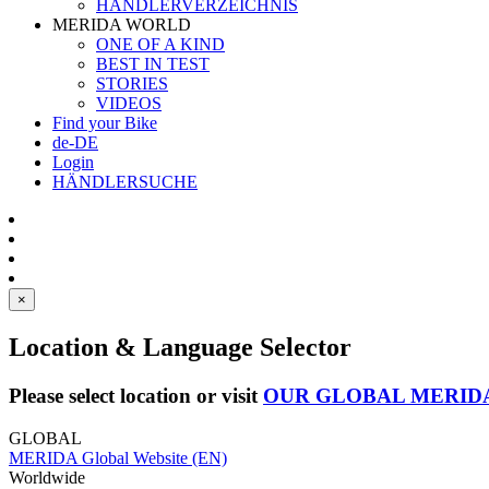
HÄNDLERVERZEICHNIS
MERIDA WORLD
ONE OF A KIND
BEST IN TEST
STORIES
VIDEOS
Find your Bike
de-DE
Login
HÄNDLERSUCHE
×
Location & Language Selector
Please select location or visit
OUR GLOBAL MERID
GLOBAL
MERIDA Global Website (EN)
Worldwide