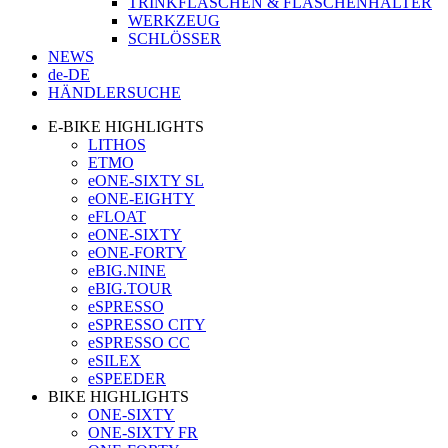
TRINKFLASCHEN & FLASCHENHALTER
WERKZEUG
SCHLÖSSER
NEWS
de-DE
HÄNDLERSUCHE
E-BIKE HIGHLIGHTS
LITHOS
ETMO
eONE-SIXTY SL
eONE-EIGHTY
eFLOAT
eONE-SIXTY
eONE-FORTY
eBIG.NINE
eBIG.TOUR
eSPRESSO
eSPRESSO CITY
eSPRESSO CC
eSILEX
eSPEEDER
BIKE HIGHLIGHTS
ONE-SIXTY
ONE-SIXTY FR