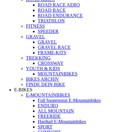
ROAD RACE AERO
ROAD RACE
ROAD ENDURANCE
TRIATHLON
FITNESS
SPEEDER
GRAVEL
GRAVEL
GRAVEL RACE
FRAME-KITS
TREKKING
CROSSWAY
YOUTH & KIDS
MOUNTAINBIKES
BIKES ARCHIV
FINDE DEIN BIKE
E-BIKES
E-MOUNTAINBIKES
Full Suspension E-Mountainbikes
ENDURO
ALL MOUNTAIN
FREERIDE
Hardtail E-Mountainbikes
SPORT