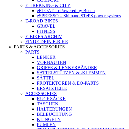
COMFORT
E-TREKKING & CITY
eFLOAT – ePowered by Bosch
eSPRESSO – Shimano STePS power systems
E-ROAD BIKES
GRAVEL
FITNESS
E-BIKES ARCHIV
FINDE DEIN E-BIKE
PARTS & ACCESSORIES
PARTS
LENKER
VORBAUTEN
GRIFFE & LENKERBÄNDER
SATTELSTÜTZEN & -KLEMMEN
SÄTTEL
PROTEKTOREN & EQ-PARTS
ERSATZTEILE
ACCESSORIES
RUCKSÄCKE
TASCHEN
HALTERUNGEN
BELEUCHTUNG
KLINGELN
PUMPEN