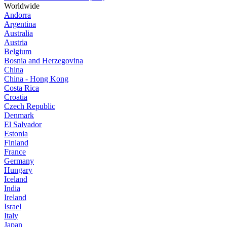
Worldwide
Andorra
Argentina
Australia
Austria
Belgium
Bosnia and Herzegovina
China
China - Hong Kong
Costa Rica
Croatia
Czech Republic
Denmark
El Salvador
Estonia
Finland
France
Germany
Hungary
Iceland
India
Ireland
Israel
Italy
Japan