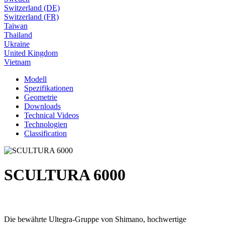
Switzerland (DE)
Switzerland (FR)
Taiwan
Thailand
Ukraine
United Kingdom
Vietnam
Modell
Spezifikationen
Geometrie
Downloads
Technical Videos
Technologien
Classification
SCULTURA 6000
Die bewährte Ultegra-Gruppe von Shimano, hochwertige