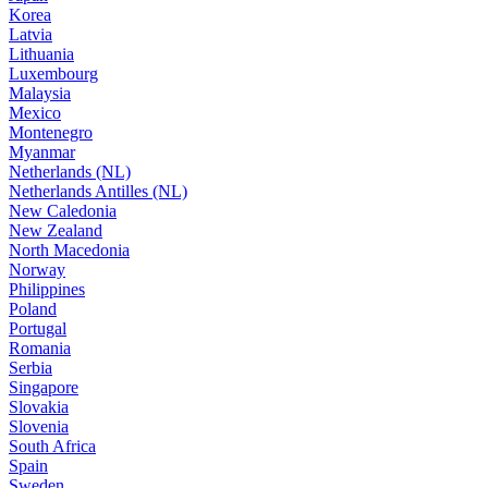
Korea
Latvia
Lithuania
Luxembourg
Malaysia
Mexico
Montenegro
Myanmar
Netherlands (NL)
Netherlands Antilles (NL)
New Caledonia
New Zealand
North Macedonia
Norway
Philippines
Poland
Portugal
Romania
Serbia
Singapore
Slovakia
Slovenia
South Africa
Spain
Sweden