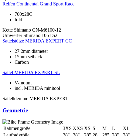
Reifen
Continental Grand Sport Race
700x28C
fold
Kette
Shimano CN-M6100-12
Umwerfer
Shimano 105 Di2
Sattelstütze
MERIDA EXPERT CC
27.2mm diameter
15mm setback
Carbon
Sattel
MERIDA EXPERT SL
V-mount
incl. MERIDA minitool
Sattelklemme
MERIDA EXPERT
Geometrie
Rahmengröße
3XS
XXS
XS
S
M
L
XL
Laufradgröße
28"
28"
28"
28"
28"
28"
28"