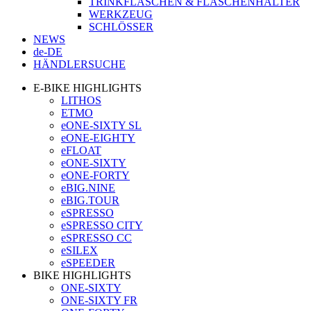
TRINKFLASCHEN & FLASCHENHALTER
WERKZEUG
SCHLÖSSER
NEWS
de-DE
HÄNDLERSUCHE
E-BIKE HIGHLIGHTS
LITHOS
ETMO
eONE-SIXTY SL
eONE-EIGHTY
eFLOAT
eONE-SIXTY
eONE-FORTY
eBIG.NINE
eBIG.TOUR
eSPRESSO
eSPRESSO CITY
eSPRESSO CC
eSILEX
eSPEEDER
BIKE HIGHLIGHTS
ONE-SIXTY
ONE-SIXTY FR