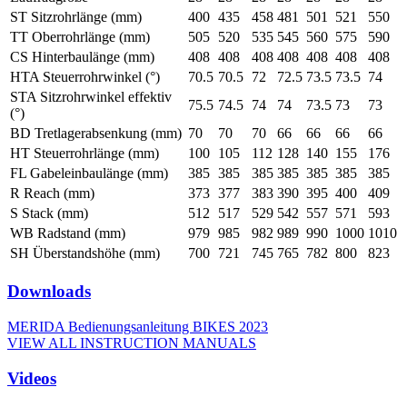
ST Sitzrohrlänge (mm)
400
435
458
481
501
521
550
TT Oberrohrlänge (mm)
505
520
535
545
560
575
590
CS Hinterbaulänge (mm)
408
408
408
408
408
408
408
HTA Steuerrohrwinkel (°)
70.5
70.5
72
72.5
73.5
73.5
74
STA Sitzrohrwinkel effektiv
75.5
74.5
74
74
73.5
73
73
(°)
BD Tretlagerabsenkung (mm)
70
70
70
66
66
66
66
HT Steuerrohrlänge (mm)
100
105
112
128
140
155
176
FL Gabeleinbaulänge (mm)
385
385
385
385
385
385
385
R Reach (mm)
373
377
383
390
395
400
409
S Stack (mm)
512
517
529
542
557
571
593
WB Radstand (mm)
979
985
982
989
990
1000
1010
SH Überstandshöhe (mm)
700
721
745
765
782
800
823
Downloads
MERIDA Bedienungsanleitung BIKES 2023
VIEW ALL INSTRUCTION MANUALS
Videos