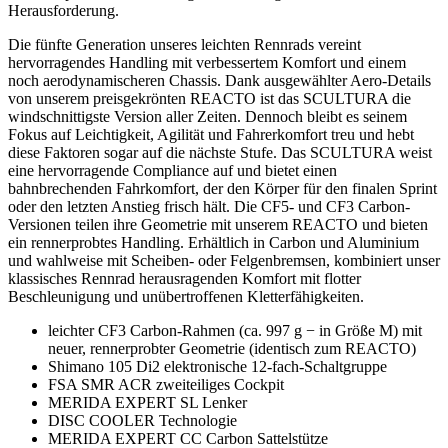
Herausforderung.
Die fünfte Generation unseres leichten Rennrads vereint
hervorragendes Handling mit verbessertem Komfort und einem
noch aerodynamischeren Chassis. Dank ausgewählter Aero-Details
von unserem preisgekrönten REACTO ist das SCULTURA die
windschnittigste Version aller Zeiten. Dennoch bleibt es seinem
Fokus auf Leichtigkeit, Agilität und Fahrerkomfort treu und hebt
diese Faktoren sogar auf die nächste Stufe. Das SCULTURA weist
eine hervorragende Compliance auf und bietet einen
bahnbrechenden Fahrkomfort, der den Körper für den finalen Sprint
oder den letzten Anstieg frisch hält. Die CF5- und CF3 Carbon-
Versionen teilen ihre Geometrie mit unserem REACTO und bieten
ein rennerprobtes Handling. Erhältlich in Carbon und Aluminium
und wahlweise mit Scheiben- oder Felgenbremsen, kombiniert unser
klassisches Rennrad herausragenden Komfort mit flotter
Beschleunigung und unübertroffenen Kletterfähigkeiten.
leichter CF3 Carbon-Rahmen (ca. 997 g − in Größe M) mit
neuer, rennerprobter Geometrie (identisch zum REACTO)
Shimano 105 Di2 elektronische 12-fach-Schaltgruppe
FSA SMR ACR zweiteiliges Cockpit
MERIDA EXPERT SL Lenker
DISC COOLER Technologie
MERIDA EXPERT CC Carbon Sattelstütze