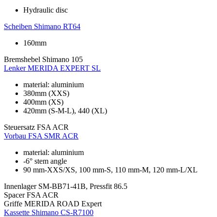
Hydraulic disc
Scheiben
Shimano RT64
160mm
Bremshebel
Shimano 105
Lenker
MERIDA EXPERT SL
material: aluminium
380mm (XXS)
400mm (XS)
420mm (S-M-L), 440 (XL)
Steuersatz
FSA ACR
Vorbau
FSA SMR ACR
material: aluminium
-6° stem angle
90 mm-XXS/XS, 100 mm-S, 110 mm-M, 120 mm-L/XL
Innenlager
SM-BB71-41B, Pressfit 86.5
Spacer
FSA ACR
Griffe
MERIDA ROAD Expert
Kassette
Shimano CS-R7100