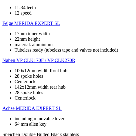
11-34 teeth
12 speed
Felge
MERIDA EXPERT SL
17mm inner width
22mm height
material: aluminium
Tubeless ready (tubeless tape and valves not included)
Naben
VP CLK170F / VP CLK270R
100x12mm width front hub
28 spoke holes
Centerlock
142x12mm width rear hub
28 spoke holes
Centerlock
Achse
MERIDA EXPERT SL
including removable lever
6/4mm allen key
Speichen
Double Butted Black stainless