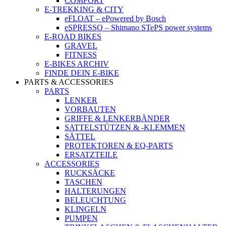
COMFORT
E-TREKKING & CITY
eFLOAT – ePowered by Bosch
eSPRESSO – Shimano STePS power systems
E-ROAD BIKES
GRAVEL
FITNESS
E-BIKES ARCHIV
FINDE DEIN E-BIKE
PARTS & ACCESSORIES
PARTS
LENKER
VORBAUTEN
GRIFFE & LENKERBÄNDER
SATTELSTÜTZEN & -KLEMMEN
SÄTTEL
PROTEKTOREN & EQ-PARTS
ERSATZTEILE
ACCESSORIES
RUCKSÄCKE
TASCHEN
HALTERUNGEN
BELEUCHTUNG
KLINGELN
PUMPEN