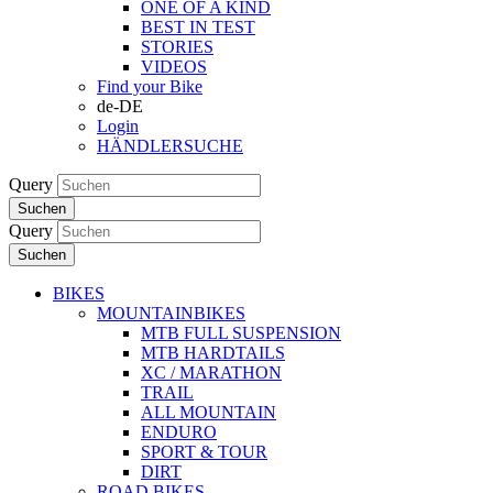
ONE OF A KIND
BEST IN TEST
STORIES
VIDEOS
Find your Bike
de-DE
Login
HÄNDLERSUCHE
Query
Suchen
Query
Suchen
BIKES
MOUNTAINBIKES
MTB FULL SUSPENSION
MTB HARDTAILS
XC / MARATHON
TRAIL
ALL MOUNTAIN
ENDURO
SPORT & TOUR
DIRT
ROAD BIKES