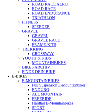
ROAD RACE AERO
ROAD RACE
ROAD ENDURANCE
TRIATHLON
FITNESS
SPEEDER
GRAVEL
GRAVEL
GRAVEL RACE
FRAME-KITS
TREKKING
CROSSWAY
YOUTH & KIDS
MOUNTAINBIKES
BIKES ARCHIV
FINDE DEIN BIKE
E-BIKES
E-MOUNTAINBIKES
Full Suspension E-Mountainbikes
ENDURO
ALL MOUNTAIN
FREERIDE
Hardtail E-Mountainbikes
SPORT