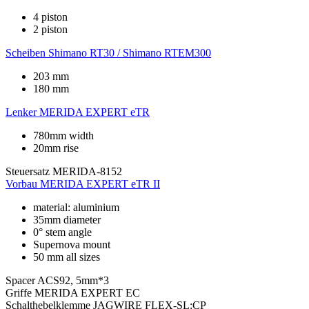
4 piston
2 piston
Scheiben
Shimano RT30 / Shimano RTEM300
203 mm
180 mm
Lenker
MERIDA EXPERT eTR
780mm width
20mm rise
Steuersatz
MERIDA-8152
Vorbau
MERIDA EXPERT eTR II
material: aluminium
35mm diameter
0° stem angle
Supernova mount
50 mm all sizes
Spacer
ACS92, 5mm*3
Griffe
MERIDA EXPERT EC
Schalthebelklemme
JAGWIRE FLEX-SL:CP