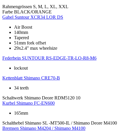
Rahmengrössen
S, M, L, XL, XXL
Farbe
BLACK/ORANGE
Gabel
Suntour XCR34 LOR DS
Air Boost
140mm
Tapered
51mm fork offset
29x2.4" max wheelsize
Federbein
SUNTOUR RS-EDGE-TR-LO-R8-M6
lockout
Kettenblatt
Shimano CRE70-B
34 teeth
Schaltwerk
Shimano Deore RDM5120 10
Kurbel
Shimano FC-EN600
165mm
Schalthebel
Shimano SL -MT500-IL / Shimano Deore M4100
Bremsen
Shimano M4204 / Shimano M4100