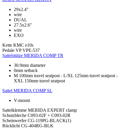
29x2.4"
wire
DUAL
27.5x2.6"
wire
EXO
Kette
KMC e10s
Pedale
VP VPE-537
Sattelstütze
MERIDA COMP TR
30.9mm diameter
0mm setback
M 100mm travel seatpost - L/XL 125mm travel seatpost -
XXL 150mm travel seatpost
Sattel
MERIDA COMP SL
V-mount
Sattelklemme
MERIDA EXPERT clamp
Schutzbleche
C093-02F + C093-02R
Scheinwerfer
CG-119PG-BLACK(1)
Rücklicht
CG-404RG-BLK