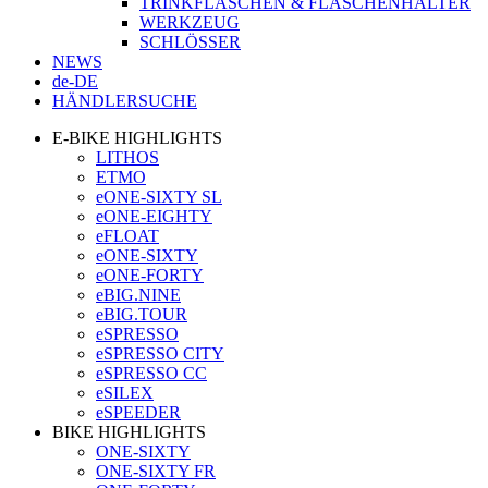
TRINKFLASCHEN & FLASCHENHALTER
WERKZEUG
SCHLÖSSER
NEWS
de-DE
HÄNDLERSUCHE
E-BIKE HIGHLIGHTS
LITHOS
ETMO
eONE-SIXTY SL
eONE-EIGHTY
eFLOAT
eONE-SIXTY
eONE-FORTY
eBIG.NINE
eBIG.TOUR
eSPRESSO
eSPRESSO CITY
eSPRESSO CC
eSILEX
eSPEEDER
BIKE HIGHLIGHTS
ONE-SIXTY
ONE-SIXTY FR