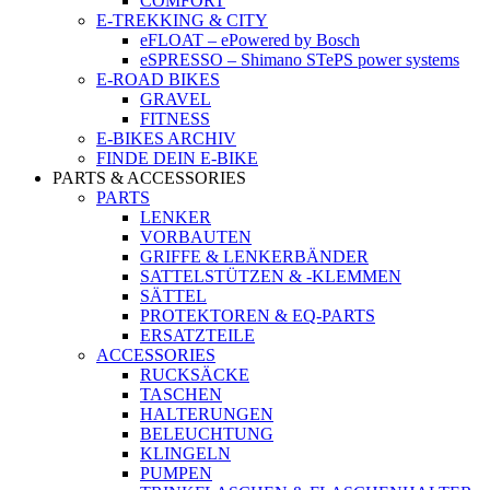
COMFORT
E-TREKKING & CITY
eFLOAT – ePowered by Bosch
eSPRESSO – Shimano STePS power systems
E-ROAD BIKES
GRAVEL
FITNESS
E-BIKES ARCHIV
FINDE DEIN E-BIKE
PARTS & ACCESSORIES
PARTS
LENKER
VORBAUTEN
GRIFFE & LENKERBÄNDER
SATTELSTÜTZEN & -KLEMMEN
SÄTTEL
PROTEKTOREN & EQ-PARTS
ERSATZTEILE
ACCESSORIES
RUCKSÄCKE
TASCHEN
HALTERUNGEN
BELEUCHTUNG
KLINGELN
PUMPEN