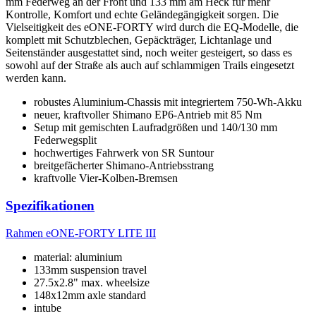
mm Federweg an der Front und 133 mm am Heck für mehr
Kontrolle, Komfort und echte Geländegängigkeit sorgen. Die
Vielseitigkeit des eONE-FORTY wird durch die EQ-Modelle, die
komplett mit Schutzblechen, Gepäckträger, Lichtanlage und
Seitenständer ausgestattet sind, noch weiter gesteigert, so dass es
sowohl auf der Straße als auch auf schlammigen Trails eingesetzt
werden kann.
robustes Aluminium-Chassis mit integriertem 750-Wh-Akku
neuer, kraftvoller Shimano EP6-Antrieb mit 85 Nm
Setup mit gemischten Laufradgrößen und 140/130 mm
Federwegsplit
hochwertiges Fahrwerk von SR Suntour
breitgefächerter Shimano-Antriebsstrang
kraftvolle Vier-Kolben-Bremsen
Spezifikationen
Rahmen
eONE-FORTY LITE III
material: aluminium
133mm suspension travel
27.5x2.8" max. wheelsize
148x12mm axle standard
intube