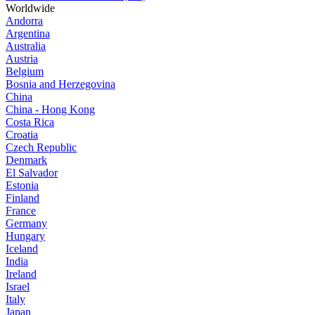
Worldwide
Andorra
Argentina
Australia
Austria
Belgium
Bosnia and Herzegovina
China
China - Hong Kong
Costa Rica
Croatia
Czech Republic
Denmark
El Salvador
Estonia
Finland
France
Germany
Hungary
Iceland
India
Ireland
Israel
Italy
Japan