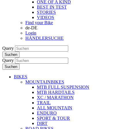
ONE OF A KIND
BEST IN TEST
STORIES
VIDEOS
Find your Bike
de-DE
Login
HÄNDLERSUCHE
Query
Suchen
Query
Suchen
BIKES
MOUNTAINBIKES
MTB FULL SUSPENSION
MTB HARDTAILS
XC / MARATHON
TRAIL
ALL MOUNTAIN
ENDURO
SPORT & TOUR
DIRT
ROAD BIKES