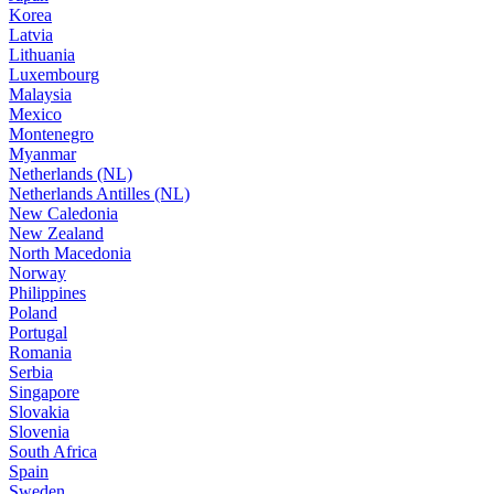
Korea
Latvia
Lithuania
Luxembourg
Malaysia
Mexico
Montenegro
Myanmar
Netherlands (NL)
Netherlands Antilles (NL)
New Caledonia
New Zealand
North Macedonia
Norway
Philippines
Poland
Portugal
Romania
Serbia
Singapore
Slovakia
Slovenia
South Africa
Spain
Sweden