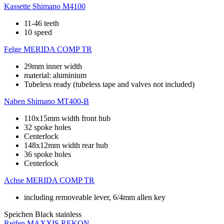
Kassette
Shimano M4100
11-46 teeth
10 speed
Felge
MERIDA COMP TR
29mm inner width
material: aluminium
Tubeless ready (tubeless tape and valves not included)
Naben
Shimano MT400-B
110x15mm width front hub
32 spoke holes
Centerlock
148x12mm width rear hub
36 spoke holes
Centerlock
Achse
MERIDA COMP TR
including removeable lever, 6/4mm allen key
Speichen
Black stainless
Reifen
MAXXIS REKON