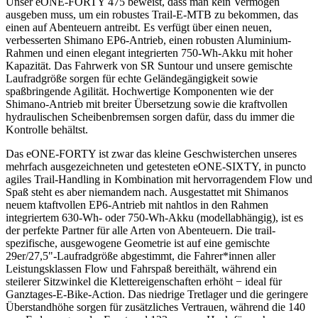
Unser eONE-FORTY 475 beweist, dass man kein Vermögen
ausgeben muss, um ein robustes Trail-E-MTB zu bekommen, das
einen auf Abenteuern antreibt. Es verfügt über einen neuen,
verbesserten Shimano EP6-Antrieb, einen robusten Aluminium-
Rahmen und einen elegant integrierten 750-Wh-Akku mit hoher
Kapazität. Das Fahrwerk von SR Suntour und unsere gemischte
Laufradgröße sorgen für echte Geländegängigkeit sowie
spaßbringende Agilität. Hochwertige Komponenten wie der
Shimano-Antrieb mit breiter Übersetzung sowie die kraftvollen
hydraulischen Scheibenbremsen sorgen dafür, dass du immer die
Kontrolle behältst.
Das eONE-FORTY ist zwar das kleine Geschwisterchen unseres
mehrfach ausgezeichneten und getesteten eONE-SIXTY, in puncto
agiles Trail-Handling in Kombination mit hervorragendem Flow und
Spaß steht es aber niemandem nach. Ausgestattet mit Shimanos
neuem ktaftvollen EP6-Antrieb mit nahtlos in den Rahmen
integriertem 630-Wh- oder 750-Wh-Akku (modellabhängig), ist es
der perfekte Partner für alle Arten von Abenteuern. Die trail-
spezifische, ausgewogene Geometrie ist auf eine gemischte
29er/27,5"-Laufradgröße abgestimmt, die Fahrer*innen aller
Leistungsklassen Flow und Fahrspaß bereithält, während ein
steilerer Sitzwinkel die Klettereigenschaften erhöht − ideal für
Ganztages-E-Bike-Action. Das niedrige Tretlager und die geringere
Überstandhöhe sorgen für zusätzliches Vertrauen, während die 140