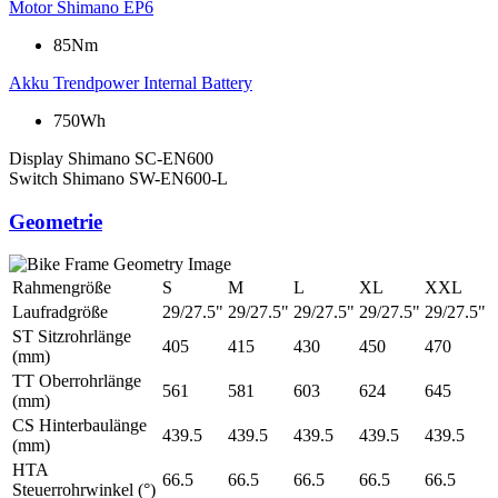
Motor
Shimano EP6
85Nm
Akku
Trendpower Internal Battery
750Wh
Display
Shimano SC-EN600
Switch
Shimano SW-EN600-L
Geometrie
Rahmengröße
S
M
L
XL
XXL
Laufradgröße
29/27.5"
29/27.5"
29/27.5"
29/27.5"
29/27.5"
ST Sitzrohrlänge
405
415
430
450
470
(mm)
TT Oberrohrlänge
561
581
603
624
645
(mm)
CS Hinterbaulänge
439.5
439.5
439.5
439.5
439.5
(mm)
HTA
66.5
66.5
66.5
66.5
66.5
Steuerrohrwinkel (°)