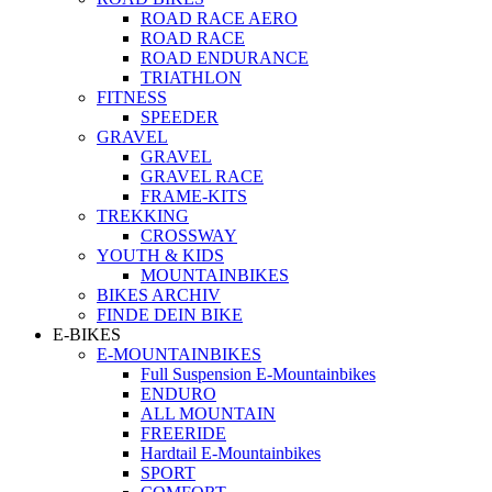
ROAD RACE AERO
ROAD RACE
ROAD ENDURANCE
TRIATHLON
FITNESS
SPEEDER
GRAVEL
GRAVEL
GRAVEL RACE
FRAME-KITS
TREKKING
CROSSWAY
YOUTH & KIDS
MOUNTAINBIKES
BIKES ARCHIV
FINDE DEIN BIKE
E-BIKES
E-MOUNTAINBIKES
Full Suspension E-Mountainbikes
ENDURO
ALL MOUNTAIN
FREERIDE
Hardtail E-Mountainbikes
SPORT