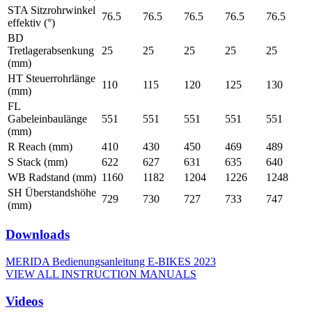
STA Sitzrohrwinkel
76.5
76.5
76.5
76.5
76.5
effektiv (°)
BD
Tretlagerabsenkung
25
25
25
25
25
(mm)
HT Steuerrohrlänge
110
115
120
125
130
(mm)
FL
Gabeleinbaulänge
551
551
551
551
551
(mm)
R Reach (mm)
410
430
450
469
489
S Stack (mm)
622
627
631
635
640
WB Radstand (mm)
1160
1182
1204
1226
1248
SH Überstandshöhe
729
730
727
733
747
(mm)
Downloads
MERIDA Bedienungsanleitung E-BIKES 2023
VIEW ALL INSTRUCTION MANUALS
Videos