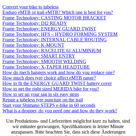
Convert your bike to tubeless
Enduro eMTB or trail eMTB? Which one is best for you?
Frame Technology: CASTING MOTOR BRACKET
Frame Technology: DI2 READY
Frame Technology: ENERGY GUARD TWIST
Frame Technology: HFS – HYDRO FORMING SYSTEM
Frame Technology: INTERNAL CABLE ROUTING
Frame Technology: K-MOUNT
Frame Technology: RACELITE 61 ALUMINIUM
Frame Technology: SMART ENTRY
Frame Technology: SMOOTH WELDING
Frame Technology: X-TAPER HEADTUBE
How do mech hangers work and how do you replace one?
How much does tyre choice affect eMTB range?
How to fit the ENERGY GUARD TWIST battery cover
How to get the right sized MERIDA bike for you?
How to set up your sag in six easy steps
Repair a tubeless tyre puncture on the trail
Start your Shimano STEPS e-bike in 60 seconds
What is a dropper, do you need one and how do they work?
Um Produktions- und Lieferzeiten möglichst kurz zu halten, sind
wir mitunter gezwungen, Spezifikationen in letzter Minute
anzupassen. Bitte beachten Sie, dass sich diese Änderungen