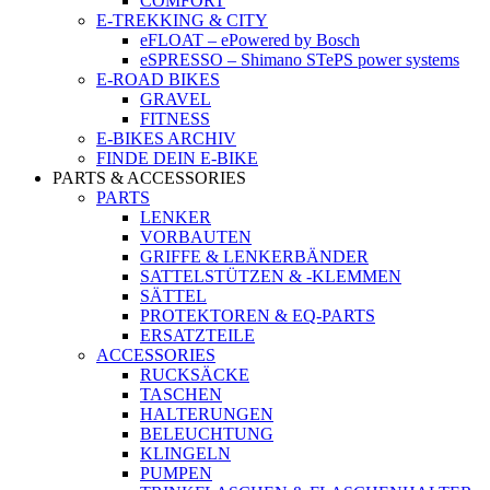
COMFORT
E-TREKKING & CITY
eFLOAT – ePowered by Bosch
eSPRESSO – Shimano STePS power systems
E-ROAD BIKES
GRAVEL
FITNESS
E-BIKES ARCHIV
FINDE DEIN E-BIKE
PARTS & ACCESSORIES
PARTS
LENKER
VORBAUTEN
GRIFFE & LENKERBÄNDER
SATTELSTÜTZEN & -KLEMMEN
SÄTTEL
PROTEKTOREN & EQ-PARTS
ERSATZTEILE
ACCESSORIES
RUCKSÄCKE
TASCHEN
HALTERUNGEN
BELEUCHTUNG
KLINGELN
PUMPEN