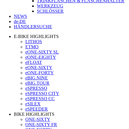
TRINKFLASCHEN & FLASCHENHALTER
WERKZEUG
SCHLÖSSER
NEWS
de-DE
HÄNDLERSUCHE
E-BIKE HIGHLIGHTS
LITHOS
ETMO
eONE-SIXTY SL
eONE-EIGHTY
eFLOAT
eONE-SIXTY
eONE-FORTY
eBIG.NINE
eBIG.TOUR
eSPRESSO
eSPRESSO CITY
eSPRESSO CC
eSILEX
eSPEEDER
BIKE HIGHLIGHTS
ONE-SIXTY
ONE-SIXTY FR