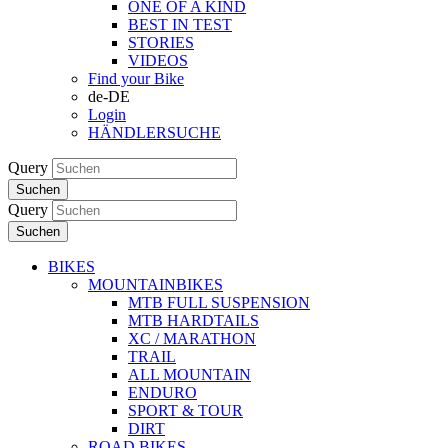
ONE OF A KIND
BEST IN TEST
STORIES
VIDEOS
Find your Bike
de-DE
Login
HÄNDLERSUCHE
Query
Suchen
Query
Suchen
BIKES
MOUNTAINBIKES
MTB FULL SUSPENSION
MTB HARDTAILS
XC / MARATHON
TRAIL
ALL MOUNTAIN
ENDURO
SPORT & TOUR
DIRT
ROAD BIKES