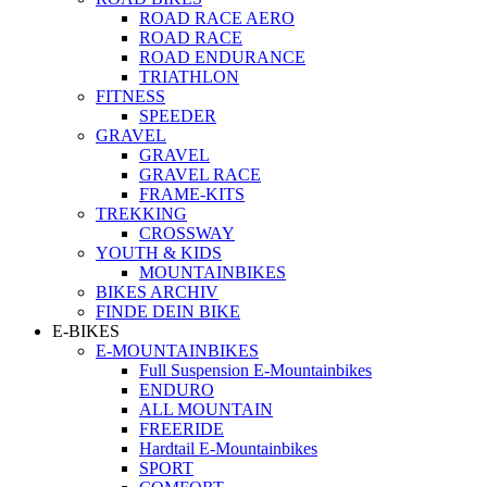
ROAD RACE AERO
ROAD RACE
ROAD ENDURANCE
TRIATHLON
FITNESS
SPEEDER
GRAVEL
GRAVEL
GRAVEL RACE
FRAME-KITS
TREKKING
CROSSWAY
YOUTH & KIDS
MOUNTAINBIKES
BIKES ARCHIV
FINDE DEIN BIKE
E-BIKES
E-MOUNTAINBIKES
Full Suspension E-Mountainbikes
ENDURO
ALL MOUNTAIN
FREERIDE
Hardtail E-Mountainbikes
SPORT