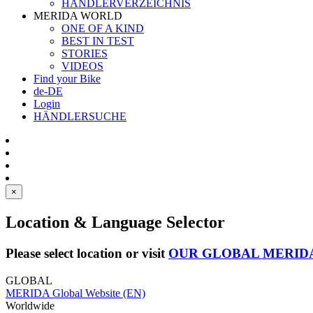
HÄNDLERVERZEICHNIS
MERIDA WORLD
ONE OF A KIND
BEST IN TEST
STORIES
VIDEOS
Find your Bike
de-DE
Login
HÄNDLERSUCHE
×
Location & Language Selector
Please select location or visit
OUR GLOBAL MERID
GLOBAL
MERIDA Global Website (EN)
Worldwide