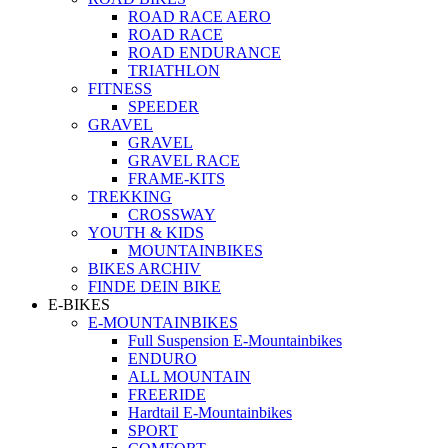
ROAD RACE AERO
ROAD RACE
ROAD ENDURANCE
TRIATHLON
FITNESS
SPEEDER
GRAVEL
GRAVEL
GRAVEL RACE
FRAME-KITS
TREKKING
CROSSWAY
YOUTH & KIDS
MOUNTAINBIKES
BIKES ARCHIV
FINDE DEIN BIKE
E-BIKES
E-MOUNTAINBIKES
Full Suspension E-Mountainbikes
ENDURO
ALL MOUNTAIN
FREERIDE
Hardtail E-Mountainbikes
SPORT