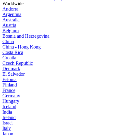
Worldwide
Andorra
Argentina
Australia
Austria
Belgium
Bosnia and Herzegovina
China
China - Hong Kong
Costa Rica
Croatia
Czech Republic
Denmark
El Salvador
Estonia
Finland
France
Germany
Hungary
Iceland
India
Ireland
Israel
Italy
Japan