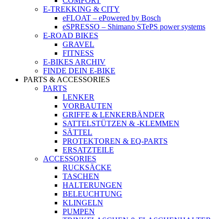
COMFORT
E-TREKKING & CITY
eFLOAT – ePowered by Bosch
eSPRESSO – Shimano STePS power systems
E-ROAD BIKES
GRAVEL
FITNESS
E-BIKES ARCHIV
FINDE DEIN E-BIKE
PARTS & ACCESSORIES
PARTS
LENKER
VORBAUTEN
GRIFFE & LENKERBÄNDER
SATTELSTÜTZEN & -KLEMMEN
SÄTTEL
PROTEKTOREN & EQ-PARTS
ERSATZTEILE
ACCESSORIES
RUCKSÄCKE
TASCHEN
HALTERUNGEN
BELEUCHTUNG
KLINGELN
PUMPEN