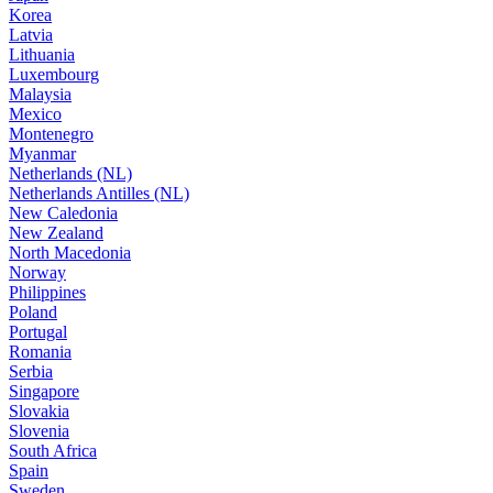
Korea
Latvia
Lithuania
Luxembourg
Malaysia
Mexico
Montenegro
Myanmar
Netherlands (NL)
Netherlands Antilles (NL)
New Caledonia
New Zealand
North Macedonia
Norway
Philippines
Poland
Portugal
Romania
Serbia
Singapore
Slovakia
Slovenia
South Africa
Spain
Sweden