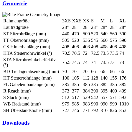
Geometrie
Rahmengröße
3XS
XXS
XS
S
M
L
XL
Laufradgröße
28"
28"
28"
28"
28"
28"
28"
ST Sitzrohrlänge (mm)
440
470
500
520
540
560
590
TT Oberrohrlänge (mm)
505
520
536
545
560
575
590
CS Hinterbaulänge (mm)
408
408
408
408
408
408
408
HTA Steuerrohrwinkel (°)
70.5
70.5
72
72.5
73.5
73.5
74
STA Sitzrohrwinkel effektiv
75.5
74.5
74
74
73.5
73
73
(°)
BD Tretlagerabsenkung (mm)
70
70
70
66
66
66
66
HT Steuerrohrlänge (mm)
100
105
112
128
140
155
176
FL Gabeleinbaulänge (mm)
385
385
385
385
385
385
385
R Reach (mm)
373
377
384
390
395
400
409
S Stack (mm)
512
517
529
542
557
571
593
WB Radstand (mm)
979
985
983
990
990
999
1010
SH Überstandshöhe (mm)
727
746
771
792
810
826
853
Downloads