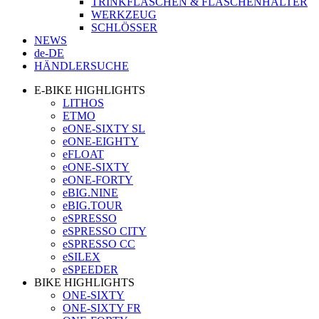
TRINKFLASCHEN & FLASCHENHALTER
WERKZEUG
SCHLÖSSER
NEWS
de-DE
HÄNDLERSUCHE
E-BIKE HIGHLIGHTS
LITHOS
ETMO
eONE-SIXTY SL
eONE-EIGHTY
eFLOAT
eONE-SIXTY
eONE-FORTY
eBIG.NINE
eBIG.TOUR
eSPRESSO
eSPRESSO CITY
eSPRESSO CC
eSILEX
eSPEEDER
BIKE HIGHLIGHTS
ONE-SIXTY
ONE-SIXTY FR