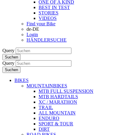
ONE OF A KIND
BEST IN TEST
STORIES
VIDEOS
Find your Bike
de-DE
Login
HÄNDLERSUCHE
Query
Suchen
Query
Suchen
BIKES
MOUNTAINBIKES
MTB FULL SUSPENSION
MTB HARDTAILS
XC / MARATHON
TRAIL
ALL MOUNTAIN
ENDURO
SPORT & TOUR
DIRT
ROAD BIKES