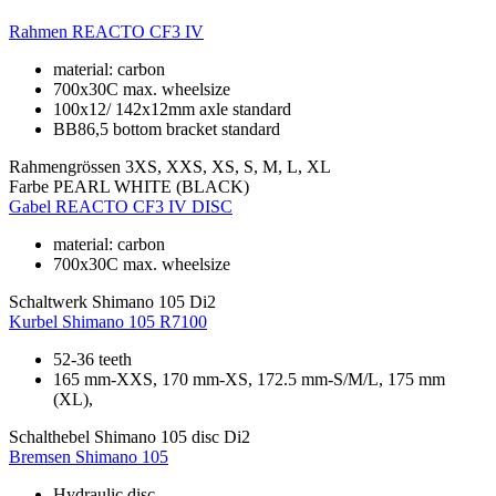
Rahmen
REACTO CF3 IV
material: carbon
700x30C max. wheelsize
100x12/ 142x12mm axle standard
BB86,5 bottom bracket standard
Rahmengrössen
3XS, XXS, XS, S, M, L, XL
Farbe
PEARL WHITE (BLACK)
Gabel
REACTO CF3 IV DISC
material: carbon
700x30C max. wheelsize
Schaltwerk
Shimano 105 Di2
Kurbel
Shimano 105 R7100
52-36 teeth
165 mm-XXS, 170 mm-XS, 172.5 mm-S/M/L, 175 mm
(XL),
Schalthebel
Shimano 105 disc Di2
Bremsen
Shimano 105
Hydraulic disc