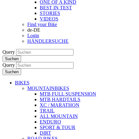
ONE OF A KIND
BEST IN TEST
STORIES
VIDEOS
Find your Bike
de-DE
Login
HÄNDLERSUCHE
Query
Suchen
Query
Suchen
BIKES
MOUNTAINBIKES
MTB FULL SUSPENSION
MTB HARDTAILS
XC / MARATHON
TRAIL
ALL MOUNTAIN
ENDURO
SPORT & TOUR
DIRT
ROAD BIKES