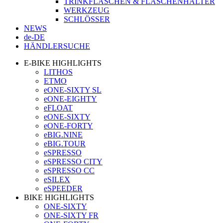
TRINKFLASCHEN & FLASCHENHALTER
WERKZEUG
SCHLÖSSER
NEWS
de-DE
HÄNDLERSUCHE
E-BIKE HIGHLIGHTS
LITHOS
ETMO
eONE-SIXTY SL
eONE-EIGHTY
eFLOAT
eONE-SIXTY
eONE-FORTY
eBIG.NINE
eBIG.TOUR
eSPRESSO
eSPRESSO CITY
eSPRESSO CC
eSILEX
eSPEEDER
BIKE HIGHLIGHTS
ONE-SIXTY
ONE-SIXTY FR