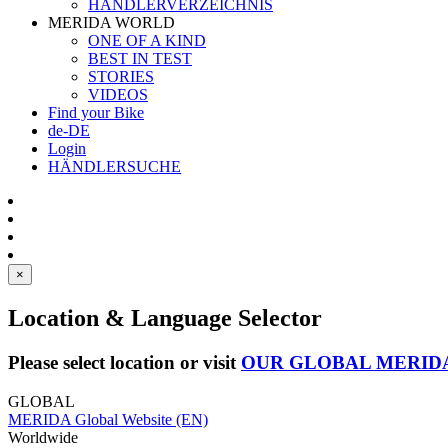
HÄNDLERVERZEICHNIS
MERIDA WORLD
ONE OF A KIND
BEST IN TEST
STORIES
VIDEOS
Find your Bike
de-DE
Login
HÄNDLERSUCHE
×
Location & Language Selector
Please select location or visit
OUR GLOBAL MERID
GLOBAL
MERIDA Global Website (EN)
Worldwide