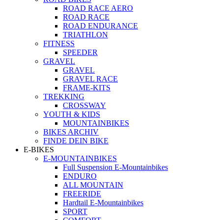
ROAD RACE AERO
ROAD RACE
ROAD ENDURANCE
TRIATHLON
FITNESS
SPEEDER
GRAVEL
GRAVEL
GRAVEL RACE
FRAME-KITS
TREKKING
CROSSWAY
YOUTH & KIDS
MOUNTAINBIKES
BIKES ARCHIV
FINDE DEIN BIKE
E-BIKES
E-MOUNTAINBIKES
Full Suspension E-Mountainbikes
ENDURO
ALL MOUNTAIN
FREERIDE
Hardtail E-Mountainbikes
SPORT