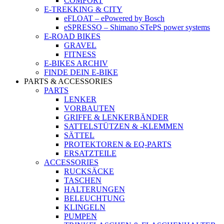
COMFORT
E-TREKKING & CITY
eFLOAT – ePowered by Bosch
eSPRESSO – Shimano STePS power systems
E-ROAD BIKES
GRAVEL
FITNESS
E-BIKES ARCHIV
FINDE DEIN E-BIKE
PARTS & ACCESSORIES
PARTS
LENKER
VORBAUTEN
GRIFFE & LENKERBÄNDER
SATTELSTÜTZEN & -KLEMMEN
SÄTTEL
PROTEKTOREN & EQ-PARTS
ERSATZTEILE
ACCESSORIES
RUCKSÄCKE
TASCHEN
HALTERUNGEN
BELEUCHTUNG
KLINGELN
PUMPEN