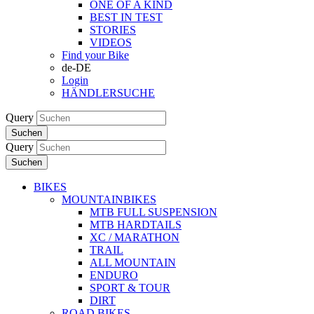
ONE OF A KIND
BEST IN TEST
STORIES
VIDEOS
Find your Bike
de-DE
Login
HÄNDLERSUCHE
Query
Suchen
Query
Suchen
BIKES
MOUNTAINBIKES
MTB FULL SUSPENSION
MTB HARDTAILS
XC / MARATHON
TRAIL
ALL MOUNTAIN
ENDURO
SPORT & TOUR
DIRT
ROAD BIKES