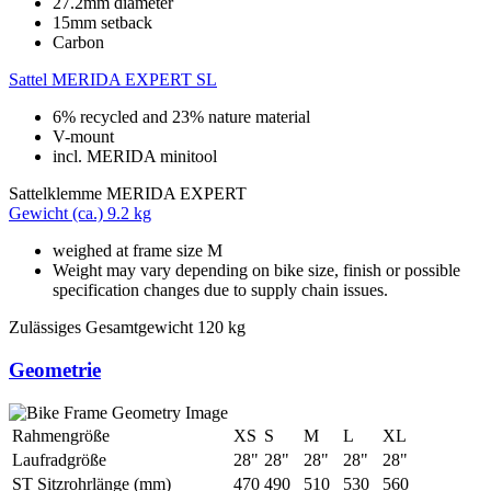
27.2mm diameter
15mm setback
Carbon
Sattel
MERIDA EXPERT SL
6% recycled and 23% nature material
V-mount
incl. MERIDA minitool
Sattelklemme
MERIDA EXPERT
Gewicht (ca.)
9.2 kg
weighed at frame size M
Weight may vary depending on bike size, finish or possible
specification changes due to supply chain issues.
Zulässiges Gesamtgewicht
120 kg
Geometrie
Rahmengröße
XS
S
M
L
XL
Laufradgröße
28"
28"
28"
28"
28"
ST Sitzrohrlänge (mm)
470
490
510
530
560