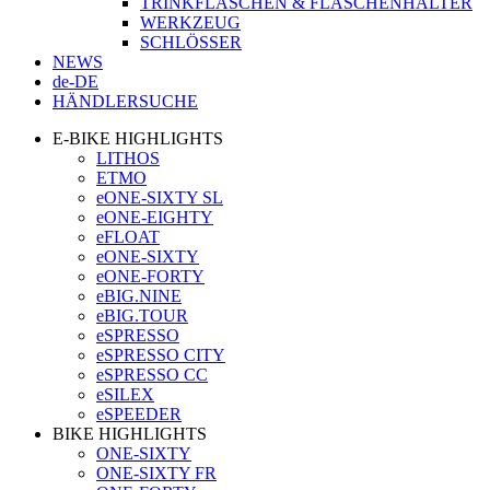
TRINKFLASCHEN & FLASCHENHALTER
WERKZEUG
SCHLÖSSER
NEWS
de-DE
HÄNDLERSUCHE
E-BIKE HIGHLIGHTS
LITHOS
ETMO
eONE-SIXTY SL
eONE-EIGHTY
eFLOAT
eONE-SIXTY
eONE-FORTY
eBIG.NINE
eBIG.TOUR
eSPRESSO
eSPRESSO CITY
eSPRESSO CC
eSILEX
eSPEEDER
BIKE HIGHLIGHTS
ONE-SIXTY
ONE-SIXTY FR