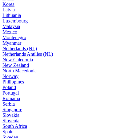
Korea
Latvia
Lithuania
Luxembourg
Malaysia
Mexico
Montenegro
Myanmar
Netherlands (NL)
Netherlands Antilles (NL)
New Caledonia
New Zealand
North Macedonia
Norway
Philippines
Poland
Portugal
Romania
Serbia
Singapore
Slovakia
Slovenia
South Africa
Spain
Sweden