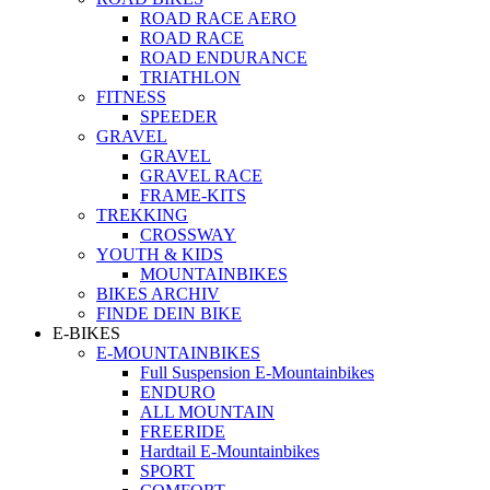
ROAD RACE AERO
ROAD RACE
ROAD ENDURANCE
TRIATHLON
FITNESS
SPEEDER
GRAVEL
GRAVEL
GRAVEL RACE
FRAME-KITS
TREKKING
CROSSWAY
YOUTH & KIDS
MOUNTAINBIKES
BIKES ARCHIV
FINDE DEIN BIKE
E-BIKES
E-MOUNTAINBIKES
Full Suspension E-Mountainbikes
ENDURO
ALL MOUNTAIN
FREERIDE
Hardtail E-Mountainbikes
SPORT