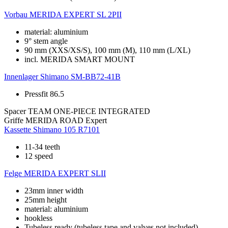
Vorbau
MERIDA EXPERT SL 2PII
material: aluminium
9° stem angle
90 mm (XXS/XS/S), 100 mm (M), 110 mm (L/XL)
incl. MERIDA SMART MOUNT
Innenlager
Shimano SM-BB72-41B
Pressfit 86.5
Spacer
TEAM ONE-PIECE INTEGRATED
Griffe
MERIDA ROAD Expert
Kassette
Shimano 105 R7101
11-34 teeth
12 speed
Felge
MERIDA EXPERT SLII
23mm inner width
25mm height
material: aluminium
hookless
Tubeless ready (tubeless tape and valves not included)