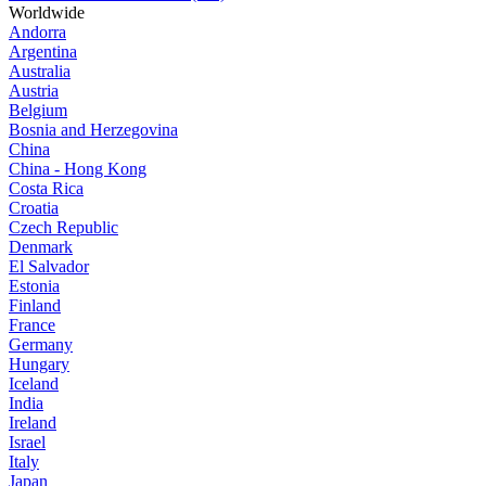
Worldwide
Andorra
Argentina
Australia
Austria
Belgium
Bosnia and Herzegovina
China
China - Hong Kong
Costa Rica
Croatia
Czech Republic
Denmark
El Salvador
Estonia
Finland
France
Germany
Hungary
Iceland
India
Ireland
Israel
Italy
Japan