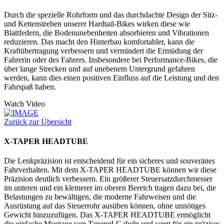
Durch die spezielle Rohrform und das durchdachte Design der Sitz-
und Kettenstreben unserer Hardtail-Bikes wirken diese wie
Blattfedern, die Bodenunebenheiten absorbieren und Vibrationen
reduzieren. Das macht den Hinterbau komfortabler, kann die
Kraftübertragung verbessern und vermindert die Ermüdung der
Fahrerin oder des Fahrers. Insbesondere bei Performance-Bikes, die
über lange Strecken und auf unebenem Untergrund gefahren
werden, kann dies einen positiven Einfluss auf die Leistung und den
Fahrspaß haben.
Watch Video
Zurück zur Übersicht
X-TAPER HEADTUBE
Die Lenkpräzision ist entscheidend für ein sicheres und souveränes
Fahrverhalten. Mit dem X-TAPER HEADTUBE können wir diese
Präzision deutlich verbessern. Ein größerer Steuersatzdurchmesser
im unteren und ein kleinerer im oberen Bereich tragen dazu bei, die
Belastungen zu bewältigen, die moderne Fahrweisen und die
Ausrüstung auf das Steuerrohr ausüben können, ohne unnötiges
Gewicht hinzuzufügen. Das X-TAPER HEADTUBE ermöglicht
die einfache Montage von Tapered-Gabeln und sorgt für ein präzises