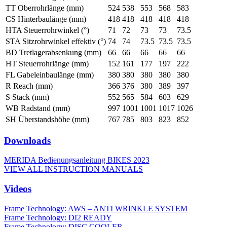
TT Oberrohrlänge (mm)
524
538
553
568
583
CS Hinterbaulänge (mm)
418
418
418
418
418
HTA Steuerrohrwinkel (°)
71
72
73
73
73.5
STA Sitzrohrwinkel effektiv (°)
74
74
73.5
73.5
73.5
BD Tretlagerabsenkung (mm)
66
66
66
66
66
HT Steuerrohrlänge (mm)
152
161
177
197
222
FL Gabeleinbaulänge (mm)
380
380
380
380
380
R Reach (mm)
366
376
380
389
397
S Stack (mm)
552
565
584
603
629
WB Radstand (mm)
997
1001
1001
1017
1026
SH Überstandshöhe (mm)
767
785
803
823
852
Downloads
MERIDA Bedienungsanleitung BIKES 2023
VIEW ALL INSTRUCTION MANUALS
Videos
Frame Technology: AWS – ANTI WRINKLE SYSTEM
Frame Technology: DI2 READY
Frame Technology: DISC COOLER