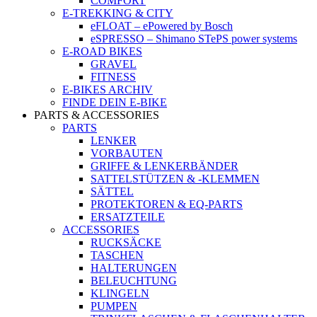
COMFORT
E-TREKKING & CITY
eFLOAT – ePowered by Bosch
eSPRESSO – Shimano STePS power systems
E-ROAD BIKES
GRAVEL
FITNESS
E-BIKES ARCHIV
FINDE DEIN E-BIKE
PARTS & ACCESSORIES
PARTS
LENKER
VORBAUTEN
GRIFFE & LENKERBÄNDER
SATTELSTÜTZEN & -KLEMMEN
SÄTTEL
PROTEKTOREN & EQ-PARTS
ERSATZTEILE
ACCESSORIES
RUCKSÄCKE
TASCHEN
HALTERUNGEN
BELEUCHTUNG
KLINGELN
PUMPEN