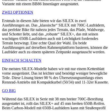
Variante mit einem BB86 Innenlager ausgestattet.
ZWEI OPTIONEN
Erstmals in diesem Jahr bieten wir das SILEX in zwei
Ausführungen an. Das „klassische“ SILEX mit 700C-Laufrädern,
das perfekte Bike für nahezu jedes Terrain, das Pfade, Waldwege,
und Schotter liebt, und das „robuste“ SILEX+, das mit seinen
wuchtigen 650B-Laufrädern auch mit Leichtigkeit forderndes
Terrain bezwingt. Eine echte Qual der Wahl. Da beide
Ausführungen auf derselben Rahmenplattform basieren, können die
Laufräder auch zu einem späteren Zeitpunkt ausgetauscht werden.
EINFACH SCHALTEN
Die meisten SILEX-Modelle haben wir mit nur einem Kettenblatt
vorne ausgerüstet. Das ist leichter und benötigt weniger bewegliche
Teile. Diese Lösung bietet 98 % des Übersetzungs­umfangs eines
Rennrad-Antriebs mit Kompakt­kurbel (50/34) und 11-32er Kassette.
GO BIG
Während das SILEX in Serie mit 38 mm breiter 700C-Bereifung
ausgestattet ist, rollt das SILEX+ auf 45 mm breiten 650B-Reifen.
Beim Carbon-Modell mit 650B-Laufrädern kann mit Straßenprofil