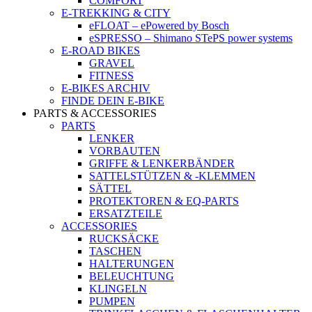
COMFORT
E-TREKKING & CITY
eFLOAT – ePowered by Bosch
eSPRESSO – Shimano STePS power systems
E-ROAD BIKES
GRAVEL
FITNESS
E-BIKES ARCHIV
FINDE DEIN E-BIKE
PARTS & ACCESSORIES
PARTS
LENKER
VORBAUTEN
GRIFFE & LENKERBÄNDER
SATTELSTÜTZEN & -KLEMMEN
SÄTTEL
PROTEKTOREN & EQ-PARTS
ERSATZTEILE
ACCESSORIES
RUCKSÄCKE
TASCHEN
HALTERUNGEN
BELEUCHTUNG
KLINGELN
PUMPEN