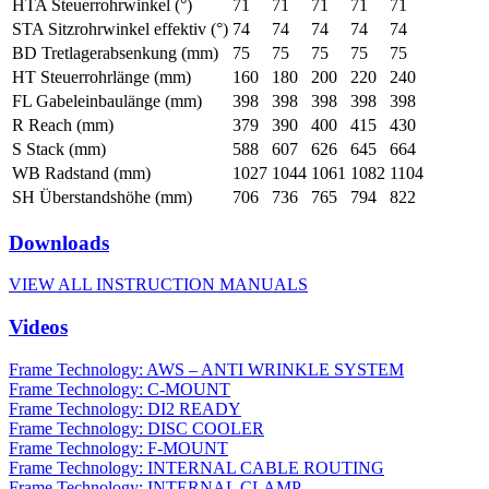
HTA Steuerrohrwinkel (°)
71
71
71
71
71
STA Sitzrohrwinkel effektiv (°)
74
74
74
74
74
BD Tretlagerabsenkung (mm)
75
75
75
75
75
HT Steuerrohrlänge (mm)
160
180
200
220
240
FL Gabeleinbaulänge (mm)
398
398
398
398
398
R Reach (mm)
379
390
400
415
430
S Stack (mm)
588
607
626
645
664
WB Radstand (mm)
1027
1044
1061
1082
1104
SH Überstandshöhe (mm)
706
736
765
794
822
Downloads
VIEW ALL INSTRUCTION MANUALS
Videos
Frame Technology: AWS – ANTI WRINKLE SYSTEM
Frame Technology: C-MOUNT
Frame Technology: DI2 READY
Frame Technology: DISC COOLER
Frame Technology: F-MOUNT
Frame Technology: INTERNAL CABLE ROUTING
Frame Technology: INTERNAL CLAMP