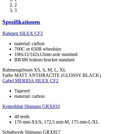
2
3
Spezifikationen
Rahmen
SILEX CF2
material: carbon
700C or 650B wheelsize
100x12/142x12mm axle standard
BB386 bottom bracket standard
Rahmengrössen
XS, S, M, L, XL
Farbe
MATT ANTHRACITE (GLOSSY BLACK)
Gabel
MERIDA SILEX CF2
Tapered
material: carbon
Kettenblatt
Shimano GRX810
40 teeth
170 mm-XS/S, 172,5 mm-M, 175 mm-L/XL
Schaltwerk
Shimano GRX817