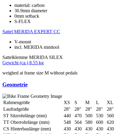
material: carbon
30.9mm diameter
0mm setback
S-FLEX
Sattel
MERIDA EXPERT CC
V-mount
incl. MERIDA minitool
Sattelklemme
MERIDA SILEX
Gewicht (ca.)
8.55 kg
weighed at frame size M without pedals
Geometrie
Rahmengröße
XS
S
M
L
XL
Laufradgröße
28"
28"
28"
28"
28"
ST Sitzrohrlänge (mm)
440
470
500
530
560
TT Oberrohrlänge (mm)
548
564
580
600
620
CS Hinterbaulänge (mm)
430
430
430
430
430