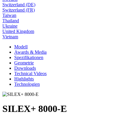
Switzerland (DE)
Switzerland (FR)
Taiwan
Thailand
Ukraine
United Kingdom
Vietnam
Modell
Awards & Media
Spezifikationen
Geometrie
Downloads
Technical Videos
Highlights
Technologien
SILEX+ 8000-E