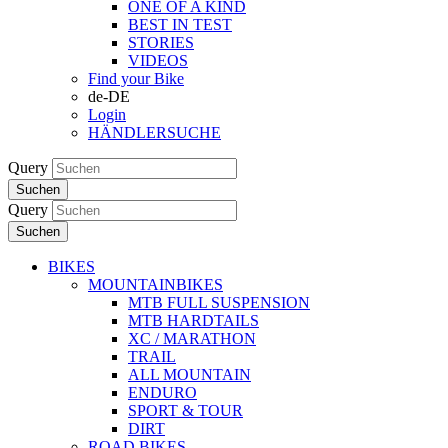
ONE OF A KIND
BEST IN TEST
STORIES
VIDEOS
Find your Bike
de-DE
Login
HÄNDLERSUCHE
Query
Suchen
Query
Suchen
BIKES
MOUNTAINBIKES
MTB FULL SUSPENSION
MTB HARDTAILS
XC / MARATHON
TRAIL
ALL MOUNTAIN
ENDURO
SPORT & TOUR
DIRT
ROAD BIKES