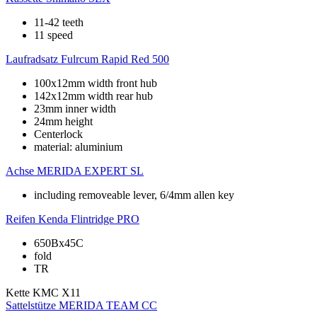
11-42 teeth
11 speed
Laufradsatz
Fulrcum Rapid Red 500
100x12mm width front hub
142x12mm width rear hub
23mm inner width
24mm height
Centerlock
material: aluminium
Achse
MERIDA EXPERT SL
including removeable lever, 6/4mm allen key
Reifen
Kenda Flintridge PRO
650Bx45C
fold
TR
Kette
KMC X11
Sattelstütze
MERIDA TEAM CC