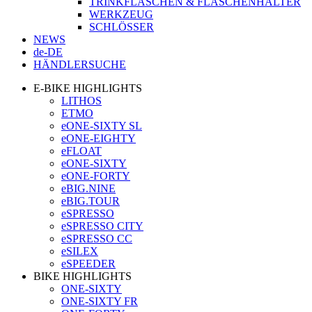
TRINKFLASCHEN & FLASCHENHALTER
WERKZEUG
SCHLÖSSER
NEWS
de-DE
HÄNDLERSUCHE
E-BIKE HIGHLIGHTS
LITHOS
ETMO
eONE-SIXTY SL
eONE-EIGHTY
eFLOAT
eONE-SIXTY
eONE-FORTY
eBIG.NINE
eBIG.TOUR
eSPRESSO
eSPRESSO CITY
eSPRESSO CC
eSILEX
eSPEEDER
BIKE HIGHLIGHTS
ONE-SIXTY
ONE-SIXTY FR