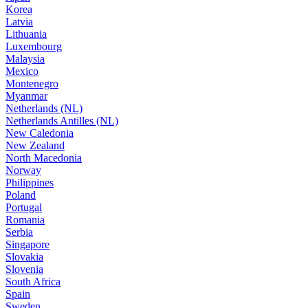
Korea
Latvia
Lithuania
Luxembourg
Malaysia
Mexico
Montenegro
Myanmar
Netherlands (NL)
Netherlands Antilles (NL)
New Caledonia
New Zealand
North Macedonia
Norway
Philippines
Poland
Portugal
Romania
Serbia
Singapore
Slovakia
Slovenia
South Africa
Spain
Sweden