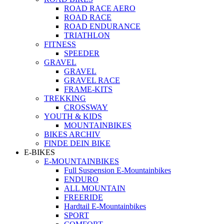
ROAD RACE AERO
ROAD RACE
ROAD ENDURANCE
TRIATHLON
FITNESS
SPEEDER
GRAVEL
GRAVEL
GRAVEL RACE
FRAME-KITS
TREKKING
CROSSWAY
YOUTH & KIDS
MOUNTAINBIKES
BIKES ARCHIV
FINDE DEIN BIKE
E-BIKES
E-MOUNTAINBIKES
Full Suspension E-Mountainbikes
ENDURO
ALL MOUNTAIN
FREERIDE
Hardtail E-Mountainbikes
SPORT