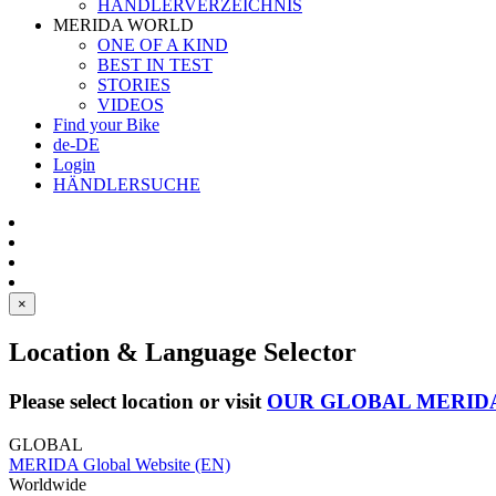
HÄNDLERVERZEICHNIS
MERIDA WORLD
ONE OF A KIND
BEST IN TEST
STORIES
VIDEOS
Find your Bike
de-DE
Login
HÄNDLERSUCHE
×
Location & Language Selector
Please select location or visit
OUR GLOBAL MERID
GLOBAL
MERIDA Global Website (EN)
Worldwide