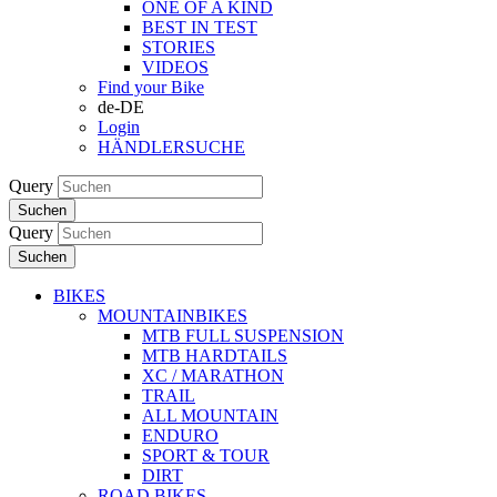
ONE OF A KIND
BEST IN TEST
STORIES
VIDEOS
Find your Bike
de-DE
Login
HÄNDLERSUCHE
Query
Suchen
Query
Suchen
BIKES
MOUNTAINBIKES
MTB FULL SUSPENSION
MTB HARDTAILS
XC / MARATHON
TRAIL
ALL MOUNTAIN
ENDURO
SPORT & TOUR
DIRT
ROAD BIKES