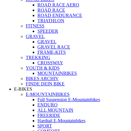
ROAD RACE AERO
ROAD RACE
ROAD ENDURANCE
TRIATHLON
FITNESS
SPEEDER
GRAVEL
GRAVEL
GRAVEL RACE
FRAME-KITS
TREKKING
CROSSWAY
YOUTH & KIDS
MOUNTAINBIKES
BIKES ARCHIV
FINDE DEIN BIKE
E-BIKES
E-MOUNTAINBIKES
Full Suspension E-Mountainbikes
ENDURO
ALL MOUNTAIN
FREERIDE
Hardtail E-Mountainbikes
SPORT