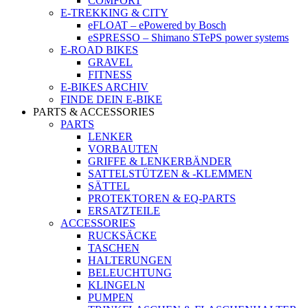
COMFORT
E-TREKKING & CITY
eFLOAT – ePowered by Bosch
eSPRESSO – Shimano STePS power systems
E-ROAD BIKES
GRAVEL
FITNESS
E-BIKES ARCHIV
FINDE DEIN E-BIKE
PARTS & ACCESSORIES
PARTS
LENKER
VORBAUTEN
GRIFFE & LENKERBÄNDER
SATTELSTÜTZEN & -KLEMMEN
SÄTTEL
PROTEKTOREN & EQ-PARTS
ERSATZTEILE
ACCESSORIES
RUCKSÄCKE
TASCHEN
HALTERUNGEN
BELEUCHTUNG
KLINGELN
PUMPEN