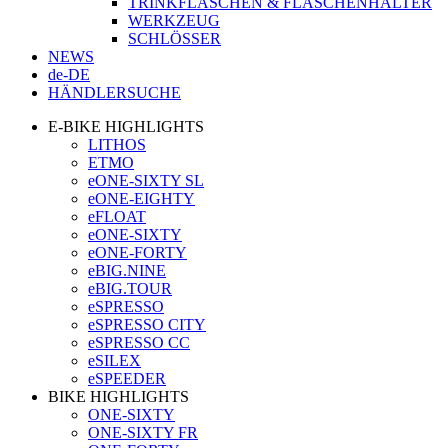
TRINKFLASCHEN & FLASCHENHALTER
WERKZEUG
SCHLÖSSER
NEWS
de-DE
HÄNDLERSUCHE
E-BIKE HIGHLIGHTS
LITHOS
ETMO
eONE-SIXTY SL
eONE-EIGHTY
eFLOAT
eONE-SIXTY
eONE-FORTY
eBIG.NINE
eBIG.TOUR
eSPRESSO
eSPRESSO CITY
eSPRESSO CC
eSILEX
eSPEEDER
BIKE HIGHLIGHTS
ONE-SIXTY
ONE-SIXTY FR