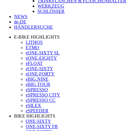
TRINKFLASCHEN & FLASCHENHALTER
WERKZEUG
SCHLÖSSER
NEWS
de-DE
HÄNDLERSUCHE
E-BIKE HIGHLIGHTS
LITHOS
ETMO
eONE-SIXTY SL
eONE-EIGHTY
eFLOAT
eONE-SIXTY
eONE-FORTY
eBIG.NINE
eBIG.TOUR
eSPRESSO
eSPRESSO CITY
eSPRESSO CC
eSILEX
eSPEEDER
BIKE HIGHLIGHTS
ONE-SIXTY
ONE-SIXTY FR