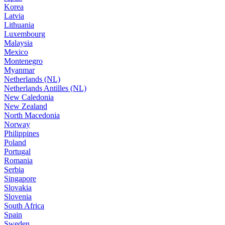
Korea
Latvia
Lithuania
Luxembourg
Malaysia
Mexico
Montenegro
Myanmar
Netherlands (NL)
Netherlands Antilles (NL)
New Caledonia
New Zealand
North Macedonia
Norway
Philippines
Poland
Portugal
Romania
Serbia
Singapore
Slovakia
Slovenia
South Africa
Spain
Sweden