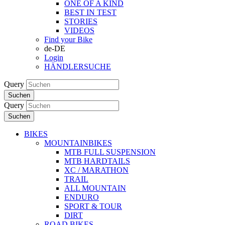
ONE OF A KIND
BEST IN TEST
STORIES
VIDEOS
Find your Bike
de-DE
Login
HÄNDLERSUCHE
Query
Suchen
Query
Suchen
BIKES
MOUNTAINBIKES
MTB FULL SUSPENSION
MTB HARDTAILS
XC / MARATHON
TRAIL
ALL MOUNTAIN
ENDURO
SPORT & TOUR
DIRT
ROAD BIKES