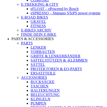
COMFORT
E-TREKKING & CITY
eFLOAT – ePowered by Bosch
eSPRESSO – Shimano STePS power systems
E-ROAD BIKES
GRAVEL
FITNESS
E-BIKES ARCHIV
FINDE DEIN E-BIKE
PARTS & ACCESSORIES
PARTS
LENKER
VORBAUTEN
GRIFFE & LENKERBÄNDER
SATTELSTÜTZEN & -KLEMMEN
SÄTTEL
PROTEKTOREN & EQ-PARTS
ERSATZTEILE
ACCESSORIES
RUCKSÄCKE
TASCHEN
HALTERUNGEN
BELEUCHTUNG
KLINGELN
PUMPEN