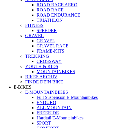
ROAD RACE AERO
ROAD RACE
ROAD ENDURANCE
TRIATHLON
FITNESS
SPEEDER
GRAVEL
GRAVEL
GRAVEL RACE
FRAME-KITS
TREKKING
CROSSWAY
YOUTH & KIDS
MOUNTAINBIKES
BIKES ARCHIV
FINDE DEIN BIKE
E-BIKES
E-MOUNTAINBIKES
Full Suspension E-Mountainbikes
ENDURO
ALL MOUNTAIN
FREERIDE
Hardtail E-Mountainbikes
SPORT