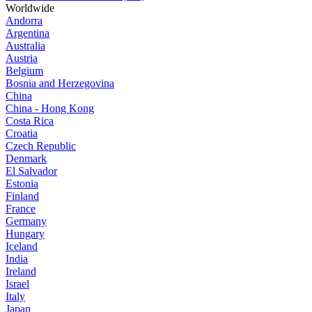
Worldwide
Andorra
Argentina
Australia
Austria
Belgium
Bosnia and Herzegovina
China
China - Hong Kong
Costa Rica
Croatia
Czech Republic
Denmark
El Salvador
Estonia
Finland
France
Germany
Hungary
Iceland
India
Ireland
Israel
Italy
Japan