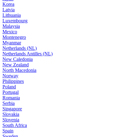
Korea
Latvia
Lithuania
Luxembourg
Malaysia
Mexico
Montenegro
Myanmar
Netherlands (NL)
Netherlands Antilles (NL)
New Caledonia
New Zealand
North Macedonia
Norway
Philippines
Poland
Portugal
Romania
Serbia
Singapore
Slovakia
Slovenia
South Africa
Spain
Sweden