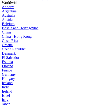
Worldwide
Andorra
Argentina
Australia
Austria
Belgium
Bosnia and Herzegovina
China
China - Hong Kong
Costa Rica
Croatia
Czech Republic
Denmark
El Salvador
Estonia
Finland
France
Germany
Hungary
Iceland
India
Ireland
Israel
Italy
Japan