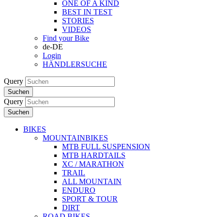
ONE OF A KIND
BEST IN TEST
STORIES
VIDEOS
Find your Bike
de-DE
Login
HÄNDLERSUCHE
Query
Suchen
Query
Suchen
BIKES
MOUNTAINBIKES
MTB FULL SUSPENSION
MTB HARDTAILS
XC / MARATHON
TRAIL
ALL MOUNTAIN
ENDURO
SPORT & TOUR
DIRT
ROAD BIKES