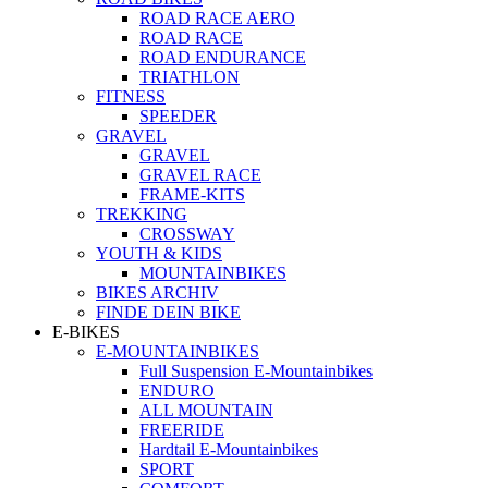
ROAD RACE AERO
ROAD RACE
ROAD ENDURANCE
TRIATHLON
FITNESS
SPEEDER
GRAVEL
GRAVEL
GRAVEL RACE
FRAME-KITS
TREKKING
CROSSWAY
YOUTH & KIDS
MOUNTAINBIKES
BIKES ARCHIV
FINDE DEIN BIKE
E-BIKES
E-MOUNTAINBIKES
Full Suspension E-Mountainbikes
ENDURO
ALL MOUNTAIN
FREERIDE
Hardtail E-Mountainbikes
SPORT