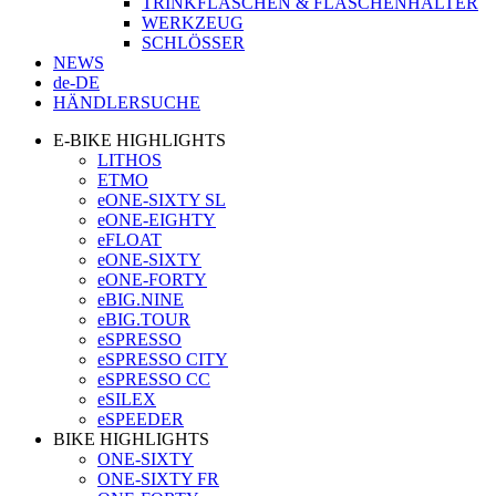
TRINKFLASCHEN & FLASCHENHALTER
WERKZEUG
SCHLÖSSER
NEWS
de-DE
HÄNDLERSUCHE
E-BIKE HIGHLIGHTS
LITHOS
ETMO
eONE-SIXTY SL
eONE-EIGHTY
eFLOAT
eONE-SIXTY
eONE-FORTY
eBIG.NINE
eBIG.TOUR
eSPRESSO
eSPRESSO CITY
eSPRESSO CC
eSILEX
eSPEEDER
BIKE HIGHLIGHTS
ONE-SIXTY
ONE-SIXTY FR