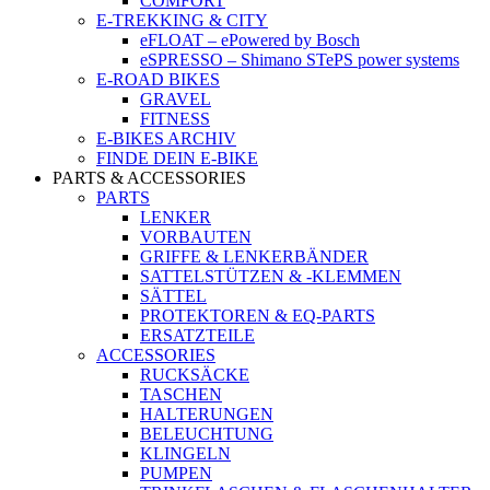
COMFORT
E-TREKKING & CITY
eFLOAT – ePowered by Bosch
eSPRESSO – Shimano STePS power systems
E-ROAD BIKES
GRAVEL
FITNESS
E-BIKES ARCHIV
FINDE DEIN E-BIKE
PARTS & ACCESSORIES
PARTS
LENKER
VORBAUTEN
GRIFFE & LENKERBÄNDER
SATTELSTÜTZEN & -KLEMMEN
SÄTTEL
PROTEKTOREN & EQ-PARTS
ERSATZTEILE
ACCESSORIES
RUCKSÄCKE
TASCHEN
HALTERUNGEN
BELEUCHTUNG
KLINGELN
PUMPEN