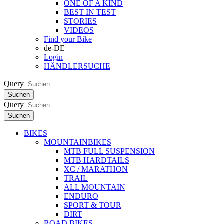
ONE OF A KIND
BEST IN TEST
STORIES
VIDEOS
Find your Bike
de-DE
Login
HÄNDLERSUCHE
Query
Suchen
Query
Suchen
BIKES
MOUNTAINBIKES
MTB FULL SUSPENSION
MTB HARDTAILS
XC / MARATHON
TRAIL
ALL MOUNTAIN
ENDURO
SPORT & TOUR
DIRT
ROAD BIKES