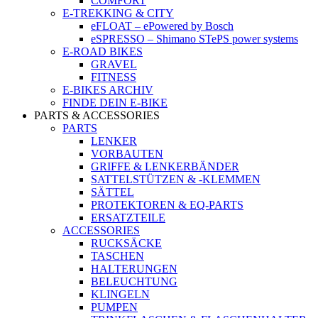
COMFORT
E-TREKKING & CITY
eFLOAT – ePowered by Bosch
eSPRESSO – Shimano STePS power systems
E-ROAD BIKES
GRAVEL
FITNESS
E-BIKES ARCHIV
FINDE DEIN E-BIKE
PARTS & ACCESSORIES
PARTS
LENKER
VORBAUTEN
GRIFFE & LENKERBÄNDER
SATTELSTÜTZEN & -KLEMMEN
SÄTTEL
PROTEKTOREN & EQ-PARTS
ERSATZTEILE
ACCESSORIES
RUCKSÄCKE
TASCHEN
HALTERUNGEN
BELEUCHTUNG
KLINGELN
PUMPEN