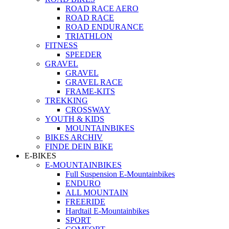
ROAD RACE AERO
ROAD RACE
ROAD ENDURANCE
TRIATHLON
FITNESS
SPEEDER
GRAVEL
GRAVEL
GRAVEL RACE
FRAME-KITS
TREKKING
CROSSWAY
YOUTH & KIDS
MOUNTAINBIKES
BIKES ARCHIV
FINDE DEIN BIKE
E-BIKES
E-MOUNTAINBIKES
Full Suspension E-Mountainbikes
ENDURO
ALL MOUNTAIN
FREERIDE
Hardtail E-Mountainbikes
SPORT