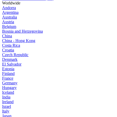
Worldwide
Andorra
Argentina
Australia
Austria
Belgium
Bosnia and Herzegovina
China
China - Hong Kong
Costa Rica
Croatia
Czech Republic
Denmark
El Salvador
Estonia
Finland
France
Germany
Hungary
Iceland
India
Ireland
Israel
Italy
Japan