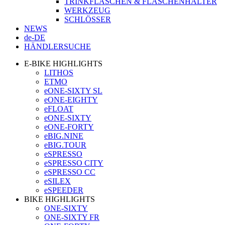
TRINKFLASCHEN & FLASCHENHALTER
WERKZEUG
SCHLÖSSER
NEWS
de-DE
HÄNDLERSUCHE
E-BIKE HIGHLIGHTS
LITHOS
ETMO
eONE-SIXTY SL
eONE-EIGHTY
eFLOAT
eONE-SIXTY
eONE-FORTY
eBIG.NINE
eBIG.TOUR
eSPRESSO
eSPRESSO CITY
eSPRESSO CC
eSILEX
eSPEEDER
BIKE HIGHLIGHTS
ONE-SIXTY
ONE-SIXTY FR