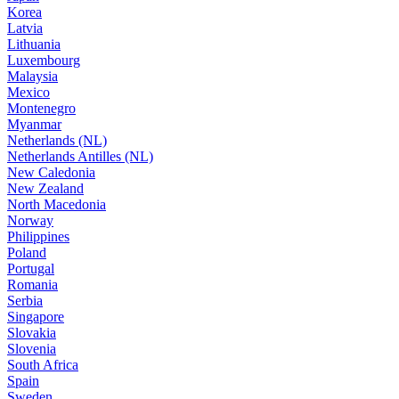
Korea
Latvia
Lithuania
Luxembourg
Malaysia
Mexico
Montenegro
Myanmar
Netherlands (NL)
Netherlands Antilles (NL)
New Caledonia
New Zealand
North Macedonia
Norway
Philippines
Poland
Portugal
Romania
Serbia
Singapore
Slovakia
Slovenia
South Africa
Spain
Sweden