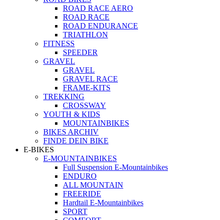
ROAD RACE AERO
ROAD RACE
ROAD ENDURANCE
TRIATHLON
FITNESS
SPEEDER
GRAVEL
GRAVEL
GRAVEL RACE
FRAME-KITS
TREKKING
CROSSWAY
YOUTH & KIDS
MOUNTAINBIKES
BIKES ARCHIV
FINDE DEIN BIKE
E-BIKES
E-MOUNTAINBIKES
Full Suspension E-Mountainbikes
ENDURO
ALL MOUNTAIN
FREERIDE
Hardtail E-Mountainbikes
SPORT