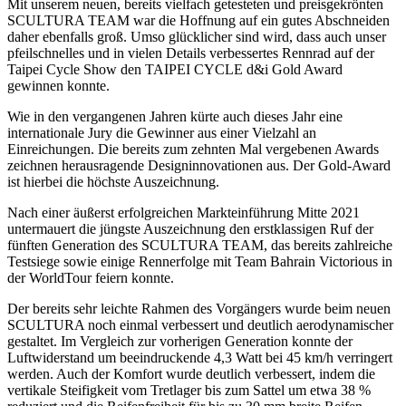
Mit unserem neuen, bereits vielfach getesteten und preisgekrönten
SCULTURA TEAM war die Hoffnung auf ein gutes Abschneiden
daher ebenfalls groß. Umso glücklicher sind wird, dass auch unser
pfeilschnelles und in vielen Details verbessertes Rennrad auf der
Taipei Cycle Show den TAIPEI CYCLE d&i Gold Award
gewinnen konnte.
Wie in den vergangenen Jahren kürte auch dieses Jahr eine
internationale Jury die Gewinner aus einer Vielzahl an
Einreichungen. Die bereits zum zehnten Mal vergebenen Awards
zeichnen herausragende Designinnovationen aus. Der Gold-Award
ist hierbei die höchste Auszeichnung.
Nach einer äußerst erfolgreichen Markteinführung Mitte 2021
untermauert die jüngste Auszeichnung den erstklassigen Ruf der
fünften Generation des SCULTURA TEAM, das bereits zahlreiche
Testsiege sowie einige Rennerfolge mit Team Bahrain Victorious in
der WorldTour feiern konnte.
Der bereits sehr leichte Rahmen des Vorgängers wurde beim neuen
SCULTURA noch einmal verbessert und deutlich aerodynamischer
gestaltet. Im Vergleich zur vorherigen Generation konnte der
Luftwiderstand um beeindruckende 4,3 Watt bei 45 km/h verringert
werden. Auch der Komfort wurde deutlich verbessert, indem die
vertikale Steifigkeit vom Tretlager bis zum Sattel um etwa 38 %