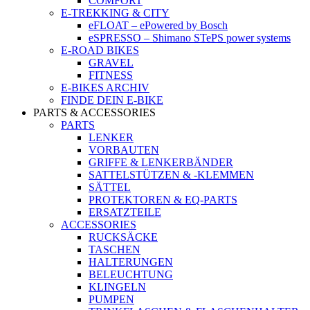
COMFORT
E-TREKKING & CITY
eFLOAT – ePowered by Bosch
eSPRESSO – Shimano STePS power systems
E-ROAD BIKES
GRAVEL
FITNESS
E-BIKES ARCHIV
FINDE DEIN E-BIKE
PARTS & ACCESSORIES
PARTS
LENKER
VORBAUTEN
GRIFFE & LENKERBÄNDER
SATTELSTÜTZEN & -KLEMMEN
SÄTTEL
PROTEKTOREN & EQ-PARTS
ERSATZTEILE
ACCESSORIES
RUCKSÄCKE
TASCHEN
HALTERUNGEN
BELEUCHTUNG
KLINGELN
PUMPEN