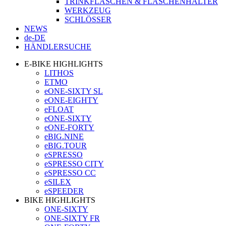
TRINKFLASCHEN & FLASCHENHALTER
WERKZEUG
SCHLÖSSER
NEWS
de-DE
HÄNDLERSUCHE
E-BIKE HIGHLIGHTS
LITHOS
ETMO
eONE-SIXTY SL
eONE-EIGHTY
eFLOAT
eONE-SIXTY
eONE-FORTY
eBIG.NINE
eBIG.TOUR
eSPRESSO
eSPRESSO CITY
eSPRESSO CC
eSILEX
eSPEEDER
BIKE HIGHLIGHTS
ONE-SIXTY
ONE-SIXTY FR