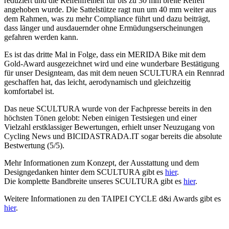
reduziert und die Reifenfreiheit für bis zu 30 mm breite Reifen
angehoben wurde. Die Sattelstütze ragt nun um 40 mm weiter aus
dem Rahmen, was zu mehr Compliance führt und dazu beiträgt,
dass länger und ausdauernder ohne Ermüdungserscheinungen
gefahren werden kann.
Es ist das dritte Mal in Folge, dass ein MERIDA Bike mit dem
Gold-Award ausgezeichnet wird und eine wunderbare Bestätigung
für unser Designteam, das mit dem neuen SCULTURA ein Rennrad
geschaffen hat, das leicht, aerodynamisch und gleichzeitig
komfortabel ist.
Das neue SCULTURA wurde von der Fachpresse bereits in den
höchsten Tönen gelobt: Neben einigen Testsiegen und einer
Vielzahl erstklassiger Bewertungen, erhielt unser Neuzugang von
Cycling News und BICIDASTRADA.IT sogar bereits die absolute
Bestwertung (5/5).
Mehr Informationen zum Konzept, der Ausstattung und dem
Designgedanken hinter dem SCULTURA gibt es
hier
.
Die komplette Bandbreite unseres SCULTURA gibt es
hier
.
Weitere Informationen zu den TAIPEI CYCLE d&i Awards gibt es
hier
.