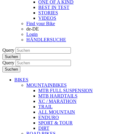
ONE OF A KIND
BEST IN TEST
STORIES
VIDEOS
Find your Bike
de-DE
Login
HÄNDLERSUCHE
Query
Suchen
Query
Suchen
BIKES
MOUNTAINBIKES
MTB FULL SUSPENSION
MTB HARDTAILS
XC / MARATHON
TRAIL
ALL MOUNTAIN
ENDURO
SPORT & TOUR
DIRT
ROAD BIKES