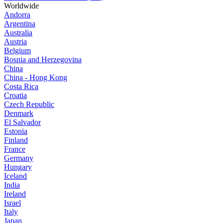
Worldwide
Andorra
Argentina
Australia
Austria
Belgium
Bosnia and Herzegovina
China
China - Hong Kong
Costa Rica
Croatia
Czech Republic
Denmark
El Salvador
Estonia
Finland
France
Germany
Hungary
Iceland
India
Ireland
Israel
Italy
Japan