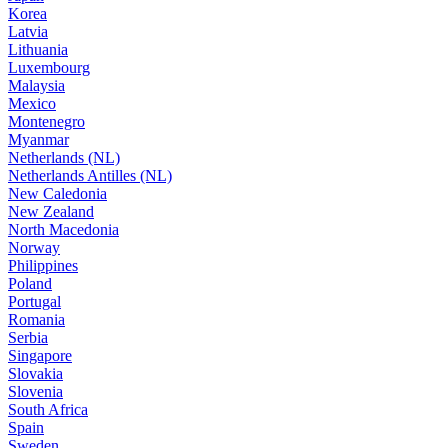
Korea
Latvia
Lithuania
Luxembourg
Malaysia
Mexico
Montenegro
Myanmar
Netherlands (NL)
Netherlands Antilles (NL)
New Caledonia
New Zealand
North Macedonia
Norway
Philippines
Poland
Portugal
Romania
Serbia
Singapore
Slovakia
Slovenia
South Africa
Spain
Sweden