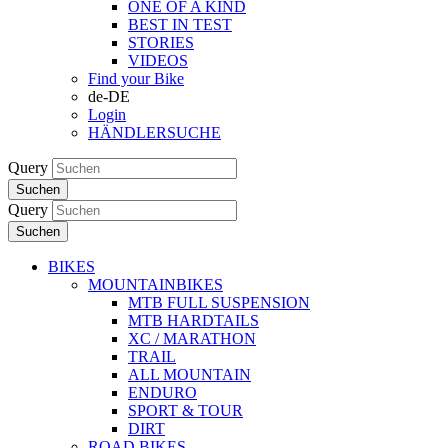
ONE OF A KIND
BEST IN TEST
STORIES
VIDEOS
Find your Bike
de-DE
Login
HÄNDLERSUCHE
Query
Suchen
Query
Suchen
BIKES
MOUNTAINBIKES
MTB FULL SUSPENSION
MTB HARDTAILS
XC / MARATHON
TRAIL
ALL MOUNTAIN
ENDURO
SPORT & TOUR
DIRT
ROAD BIKES