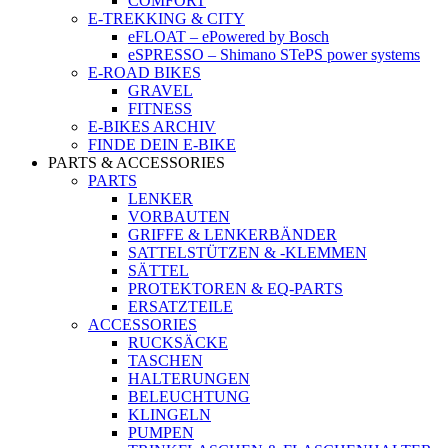
COMFORT
E-TREKKING & CITY
eFLOAT – ePowered by Bosch
eSPRESSO – Shimano STePS power systems
E-ROAD BIKES
GRAVEL
FITNESS
E-BIKES ARCHIV
FINDE DEIN E-BIKE
PARTS & ACCESSORIES
PARTS
LENKER
VORBAUTEN
GRIFFE & LENKERBÄNDER
SATTELSTÜTZEN & -KLEMMEN
SÄTTEL
PROTEKTOREN & EQ-PARTS
ERSATZTEILE
ACCESSORIES
RUCKSÄCKE
TASCHEN
HALTERUNGEN
BELEUCHTUNG
KLINGELN
PUMPEN