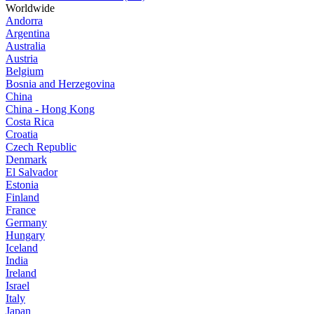
Worldwide
Andorra
Argentina
Australia
Austria
Belgium
Bosnia and Herzegovina
China
China - Hong Kong
Costa Rica
Croatia
Czech Republic
Denmark
El Salvador
Estonia
Finland
France
Germany
Hungary
Iceland
India
Ireland
Israel
Italy
Japan