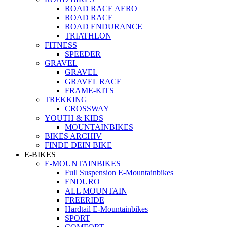
ROAD RACE AERO
ROAD RACE
ROAD ENDURANCE
TRIATHLON
FITNESS
SPEEDER
GRAVEL
GRAVEL
GRAVEL RACE
FRAME-KITS
TREKKING
CROSSWAY
YOUTH & KIDS
MOUNTAINBIKES
BIKES ARCHIV
FINDE DEIN BIKE
E-BIKES
E-MOUNTAINBIKES
Full Suspension E-Mountainbikes
ENDURO
ALL MOUNTAIN
FREERIDE
Hardtail E-Mountainbikes
SPORT