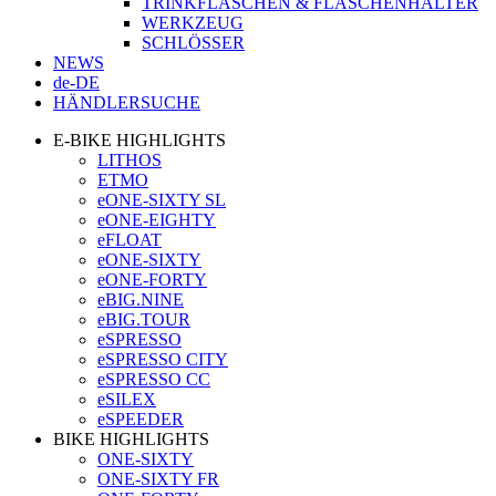
TRINKFLASCHEN & FLASCHENHALTER
WERKZEUG
SCHLÖSSER
NEWS
de-DE
HÄNDLERSUCHE
E-BIKE HIGHLIGHTS
LITHOS
ETMO
eONE-SIXTY SL
eONE-EIGHTY
eFLOAT
eONE-SIXTY
eONE-FORTY
eBIG.NINE
eBIG.TOUR
eSPRESSO
eSPRESSO CITY
eSPRESSO CC
eSILEX
eSPEEDER
BIKE HIGHLIGHTS
ONE-SIXTY
ONE-SIXTY FR