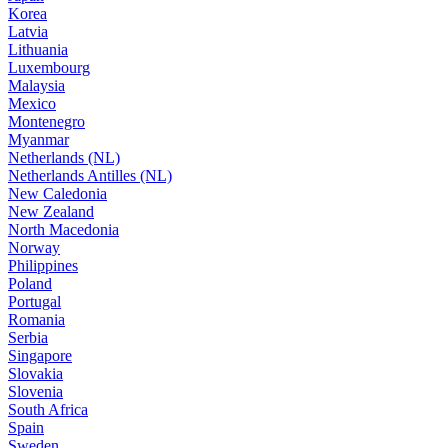
Korea
Latvia
Lithuania
Luxembourg
Malaysia
Mexico
Montenegro
Myanmar
Netherlands (NL)
Netherlands Antilles (NL)
New Caledonia
New Zealand
North Macedonia
Norway
Philippines
Poland
Portugal
Romania
Serbia
Singapore
Slovakia
Slovenia
South Africa
Spain
Sweden