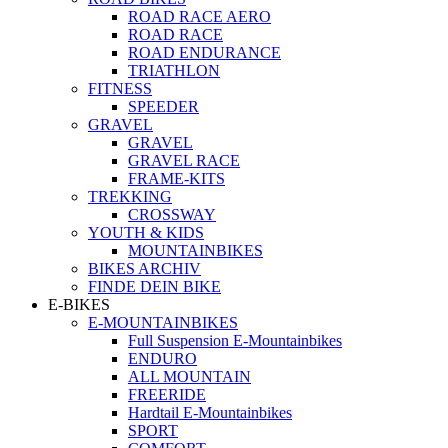
ROAD RACE AERO
ROAD RACE
ROAD ENDURANCE
TRIATHLON
FITNESS
SPEEDER
GRAVEL
GRAVEL
GRAVEL RACE
FRAME-KITS
TREKKING
CROSSWAY
YOUTH & KIDS
MOUNTAINBIKES
BIKES ARCHIV
FINDE DEIN BIKE
E-BIKES
E-MOUNTAINBIKES
Full Suspension E-Mountainbikes
ENDURO
ALL MOUNTAIN
FREERIDE
Hardtail E-Mountainbikes
SPORT