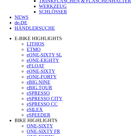
TRINKFLASCHEN & FLASCHENHALTER
WERKZEUG
SCHLÖSSER
NEWS
de-DE
HÄNDLERSUCHE
E-BIKE HIGHLIGHTS
LITHOS
ETMO
eONE-SIXTY SL
eONE-EIGHTY
eFLOAT
eONE-SIXTY
eONE-FORTY
eBIG.NINE
eBIG.TOUR
eSPRESSO
eSPRESSO CITY
eSPRESSO CC
eSILEX
eSPEEDER
BIKE HIGHLIGHTS
ONE-SIXTY
ONE-SIXTY FR