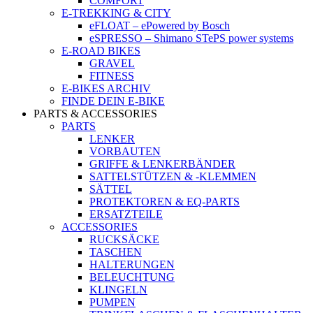
COMFORT
E-TREKKING & CITY
eFLOAT – ePowered by Bosch
eSPRESSO – Shimano STePS power systems
E-ROAD BIKES
GRAVEL
FITNESS
E-BIKES ARCHIV
FINDE DEIN E-BIKE
PARTS & ACCESSORIES
PARTS
LENKER
VORBAUTEN
GRIFFE & LENKERBÄNDER
SATTELSTÜTZEN & -KLEMMEN
SÄTTEL
PROTEKTOREN & EQ-PARTS
ERSATZTEILE
ACCESSORIES
RUCKSÄCKE
TASCHEN
HALTERUNGEN
BELEUCHTUNG
KLINGELN
PUMPEN