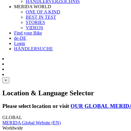
HÄNDLERVERZEICHNIS
MERIDA WORLD
ONE OF A KIND
BEST IN TEST
STORIES
VIDEOS
Find your Bike
de-DE
Login
HÄNDLERSUCHE
×
Location & Language Selector
Please select location or visit
OUR GLOBAL MERID
GLOBAL
MERIDA Global Website (EN)
Worldwide