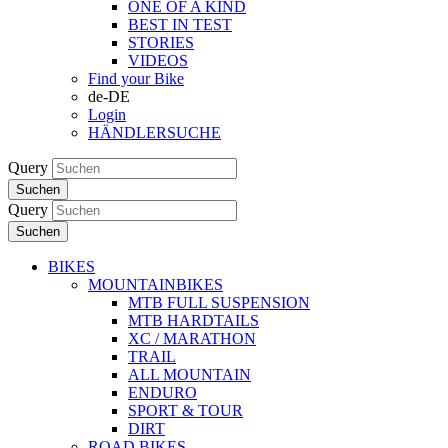
ONE OF A KIND
BEST IN TEST
STORIES
VIDEOS
Find your Bike
de-DE
Login
HÄNDLERSUCHE
Query
Suchen
Query
Suchen
BIKES
MOUNTAINBIKES
MTB FULL SUSPENSION
MTB HARDTAILS
XC / MARATHON
TRAIL
ALL MOUNTAIN
ENDURO
SPORT & TOUR
DIRT
ROAD BIKES