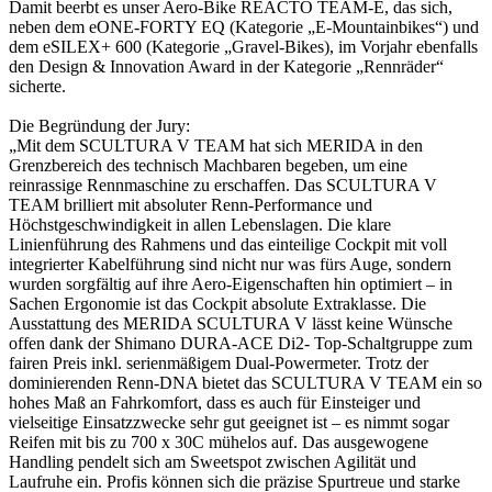
Damit beerbt es unser Aero-Bike REACTO TEAM-E, das sich,
neben dem eONE-FORTY EQ (Kategorie „E-Mountainbikes“) und
dem eSILEX+ 600 (Kategorie „Gravel-Bikes), im Vorjahr ebenfalls
den Design & Innovation Award in der Kategorie „Rennräder“
sicherte.
Die Begründung der Jury:
„Mit dem SCULTURA V TEAM hat sich MERIDA in den
Grenzbereich des technisch Machbaren begeben, um eine
reinrassige Rennmaschine zu erschaffen. Das SCULTURA V
TEAM brilliert mit absoluter Renn-Performance und
Höchstgeschwindigkeit in allen Lebenslagen. Die klare
Linienführung des Rahmens und das einteilige Cockpit mit voll
integrierter Kabelführung sind nicht nur was fürs Auge, sondern
wurden sorgfältig auf ihre Aero-Eigenschaften hin optimiert – in
Sachen Ergonomie ist das Cockpit absolute Extraklasse. Die
Ausstattung des MERIDA SCULTURA V lässt keine Wünsche
offen dank der Shimano DURA-ACE Di2- Top-Schaltgruppe zum
fairen Preis inkl. serienmäßigem Dual-Powermeter. Trotz der
dominierenden Renn-DNA bietet das SCULTURA V TEAM ein so
hohes Maß an Fahrkomfort, dass es auch für Einsteiger und
vielseitige Einsatzzwecke sehr gut geeignet ist – es nimmt sogar
Reifen mit bis zu 700 x 30C mühelos auf. Das ausgewogene
Handling pendelt sich am Sweetspot zwischen Agilität und
Laufruhe ein. Profis können sich die präzise Spurtreue und starke