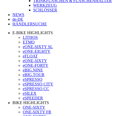
TRINKFLASCHEN & FLASCHENHALTER
WERKZEUG
SCHLÖSSER
NEWS
de-DE
HÄNDLERSUCHE
E-BIKE HIGHLIGHTS
LITHOS
ETMO
eONE-SIXTY SL
eONE-EIGHTY
eFLOAT
eONE-SIXTY
eONE-FORTY
eBIG.NINE
eBIG.TOUR
eSPRESSO
eSPRESSO CITY
eSPRESSO CC
eSILEX
eSPEEDER
BIKE HIGHLIGHTS
ONE-SIXTY
ONE-SIXTY FR