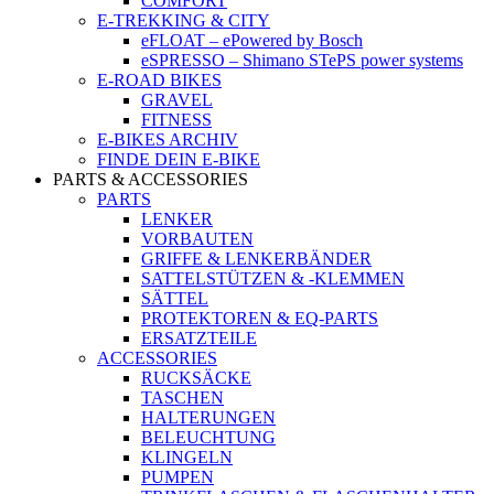
COMFORT
E-TREKKING & CITY
eFLOAT – ePowered by Bosch
eSPRESSO – Shimano STePS power systems
E-ROAD BIKES
GRAVEL
FITNESS
E-BIKES ARCHIV
FINDE DEIN E-BIKE
PARTS & ACCESSORIES
PARTS
LENKER
VORBAUTEN
GRIFFE & LENKERBÄNDER
SATTELSTÜTZEN & -KLEMMEN
SÄTTEL
PROTEKTOREN & EQ-PARTS
ERSATZTEILE
ACCESSORIES
RUCKSÄCKE
TASCHEN
HALTERUNGEN
BELEUCHTUNG
KLINGELN
PUMPEN