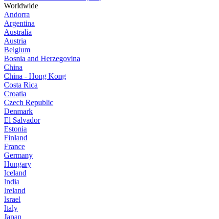
Worldwide
Andorra
Argentina
Australia
Austria
Belgium
Bosnia and Herzegovina
China
China - Hong Kong
Costa Rica
Croatia
Czech Republic
Denmark
El Salvador
Estonia
Finland
France
Germany
Hungary
Iceland
India
Ireland
Israel
Italy
Japan