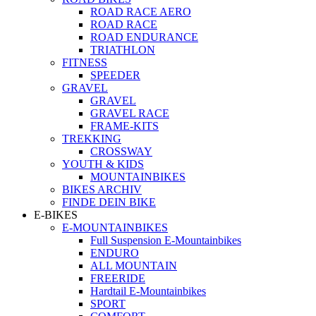
ROAD RACE AERO
ROAD RACE
ROAD ENDURANCE
TRIATHLON
FITNESS
SPEEDER
GRAVEL
GRAVEL
GRAVEL RACE
FRAME-KITS
TREKKING
CROSSWAY
YOUTH & KIDS
MOUNTAINBIKES
BIKES ARCHIV
FINDE DEIN BIKE
E-BIKES
E-MOUNTAINBIKES
Full Suspension E-Mountainbikes
ENDURO
ALL MOUNTAIN
FREERIDE
Hardtail E-Mountainbikes
SPORT