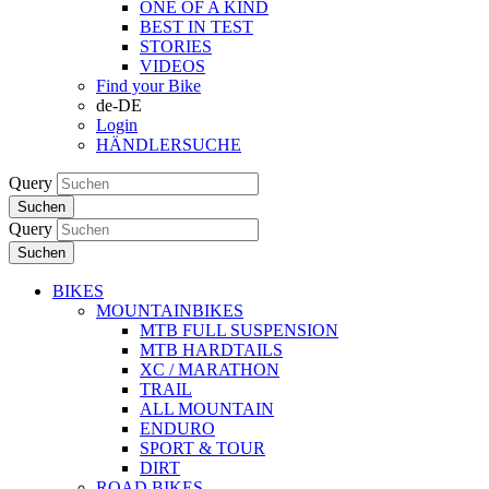
ONE OF A KIND
BEST IN TEST
STORIES
VIDEOS
Find your Bike
de-DE
Login
HÄNDLERSUCHE
Query
Suchen
Query
Suchen
BIKES
MOUNTAINBIKES
MTB FULL SUSPENSION
MTB HARDTAILS
XC / MARATHON
TRAIL
ALL MOUNTAIN
ENDURO
SPORT & TOUR
DIRT
ROAD BIKES