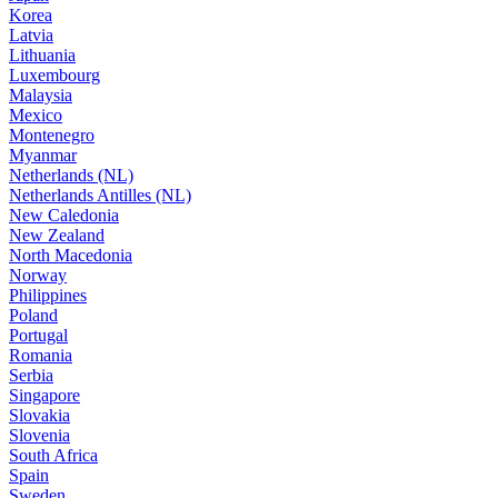
Korea
Latvia
Lithuania
Luxembourg
Malaysia
Mexico
Montenegro
Myanmar
Netherlands (NL)
Netherlands Antilles (NL)
New Caledonia
New Zealand
North Macedonia
Norway
Philippines
Poland
Portugal
Romania
Serbia
Singapore
Slovakia
Slovenia
South Africa
Spain
Sweden