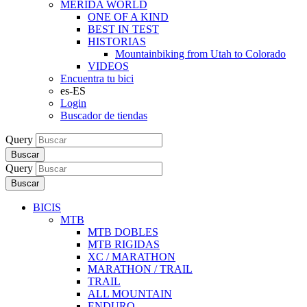
MERIDA WORLD
ONE OF A KIND
BEST IN TEST
HISTORIAS
Mountainbiking from Utah to Colorado
VIDEOS
Encuentra tu bici
es-ES
Login
Buscador de tiendas
Query
Buscar
Query
Buscar
BICIS
MTB
MTB DOBLES
MTB RIGIDAS
XC / MARATHON
MARATHON / TRAIL
TRAIL
ALL MOUNTAIN
ENDURO