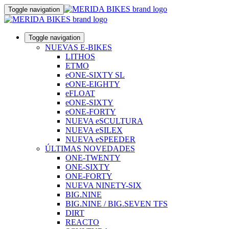
Toggle navigation
Toggle navigation
NUEVAS E-BIKES
LITHOS
ETMO
eONE-SIXTY SL
eONE-EIGHTY
eFLOAT
eONE-SIXTY
eONE-FORTY
NUEVA eSCULTURA
NUEVA eSILEX
NUEVA eSPEEDER
ÚLTIMAS NOVEDADES
ONE-TWENTY
ONE-SIXTY
ONE-FORTY
NUEVA NINETY-SIX
BIG.NINE
BIG.NINE / BIG.SEVEN TFS
DIRT
REACTO