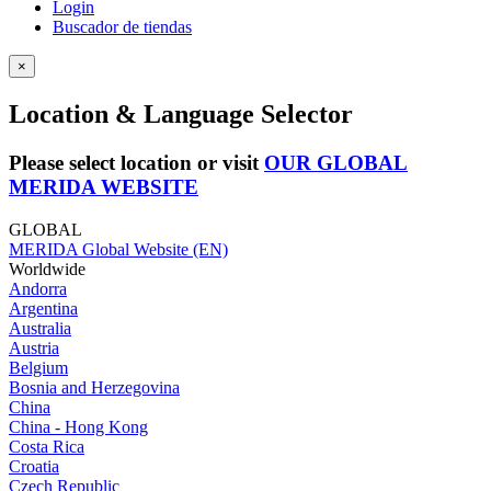
Login
Buscador de tiendas
×
Location & Language Selector
Please select location or visit
OUR GLOBAL
MERIDA WEBSITE
GLOBAL
MERIDA Global Website (EN)
Worldwide
Andorra
Argentina
Australia
Austria
Belgium
Bosnia and Herzegovina
China
China - Hong Kong
Costa Rica
Croatia
Czech Republic