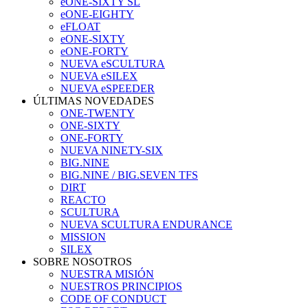
eONE-SIXTY SL
eONE-EIGHTY
eFLOAT
eONE-SIXTY
eONE-FORTY
NUEVA eSCULTURA
NUEVA eSILEX
NUEVA eSPEEDER
ÚLTIMAS NOVEDADES
ONE-TWENTY
ONE-SIXTY
ONE-FORTY
NUEVA NINETY-SIX
BIG.NINE
BIG.NINE / BIG.SEVEN TFS
DIRT
REACTO
SCULTURA
NUEVA SCULTURA ENDURANCE
MISSION
SILEX
SOBRE NOSOTROS
NUESTRA MISIÓN
NUESTROS PRINCIPIOS
CODE OF CONDUCT