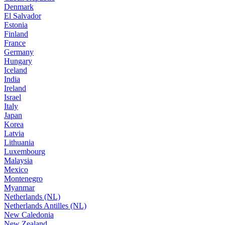
Denmark
El Salvador
Estonia
Finland
France
Germany
Hungary
Iceland
India
Ireland
Israel
Italy
Japan
Korea
Latvia
Lithuania
Luxembourg
Malaysia
Mexico
Montenegro
Myanmar
Netherlands (NL)
Netherlands Antilles (NL)
New Caledonia
New Zealand