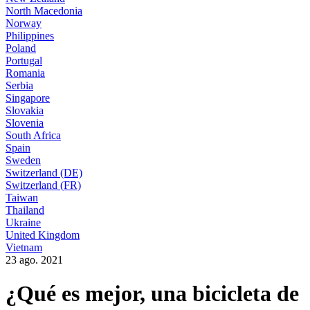
North Macedonia
Norway
Philippines
Poland
Portugal
Romania
Serbia
Singapore
Slovakia
Slovenia
South Africa
Spain
Sweden
Switzerland (DE)
Switzerland (FR)
Taiwan
Thailand
Ukraine
United Kingdom
Vietnam
23 ago. 2021
¿Qué es mejor, una bicicleta de