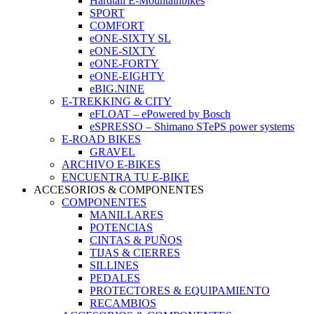
Hardtail E-Mountainbikes
SPORT
COMFORT
eONE-SIXTY SL
eONE-SIXTY
eONE-FORTY
eONE-EIGHTY
eBIG.NINE
E-TREKKING & CITY
eFLOAT – ePowered by Bosch
eSPRESSO – Shimano STePS power systems
E-ROAD BIKES
GRAVEL
ARCHIVO E-BIKES
ENCUENTRA TU E-BIKE
ACCESORIOS & COMPONENTES
COMPONENTES
MANILLARES
POTENCIAS
CINTAS & PUÑOS
TIJAS & CIERRES
SILLINES
PEDALES
PROTECTORES & EQUIPAMIENTO
RECAMBIOS