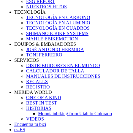
ESG REPORT
NUESTROS HITOS
TECNOLOGÍA
TECNOLOGÍA EN CARBONO
TECNOLOGÍA EN ALUMINIO
TECNOLOGÍA EN CUADROS
SHIMANO E-BIKE SYSTEMS
MAHLE EBIKEMOTION
EQUIPOS & EMBAJADORES
JOSÉ ANTONIO HERMIDA
TONI FERREIRO
SERVICIOS
DISTRIBUIDORES EN EL MUNDO
CALCULADOR DE TALLA
MANUALES DE INSTRUCCIONES
RECALLS
REGISTRO
MERIDA WORLD
ONE OF A KIND
BEST IN TEST
HISTORIAS
Mountainbiking from Utah to Colorado
VIDEOS
Encuentra tu bici
es-ES