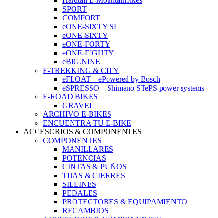
Hardtail E-Mountainbikes
SPORT
COMFORT
eONE-SIXTY SL
eONE-SIXTY
eONE-FORTY
eONE-EIGHTY
eBIG.NINE
E-TREKKING & CITY
eFLOAT – ePowered by Bosch
eSPRESSO – Shimano STePS power systems
E-ROAD BIKES
GRAVEL
ARCHIVO E-BIKES
ENCUENTRA TU E-BIKE
ACCESORIOS & COMPONENTES
COMPONENTES
MANILLARES
POTENCIAS
CINTAS & PUÑOS
TIJAS & CIERRES
SILLINES
PEDALES
PROTECTORES & EQUIPAMIENTO
RECAMBIOS