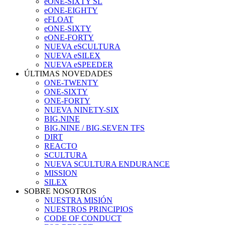
eONE-SIXTY SL
eONE-EIGHTY
eFLOAT
eONE-SIXTY
eONE-FORTY
NUEVA eSCULTURA
NUEVA eSILEX
NUEVA eSPEEDER
ÚLTIMAS NOVEDADES
ONE-TWENTY
ONE-SIXTY
ONE-FORTY
NUEVA NINETY-SIX
BIG.NINE
BIG.NINE / BIG.SEVEN TFS
DIRT
REACTO
SCULTURA
NUEVA SCULTURA ENDURANCE
MISSION
SILEX
SOBRE NOSOTROS
NUESTRA MISIÓN
NUESTROS PRINCIPIOS
CODE OF CONDUCT