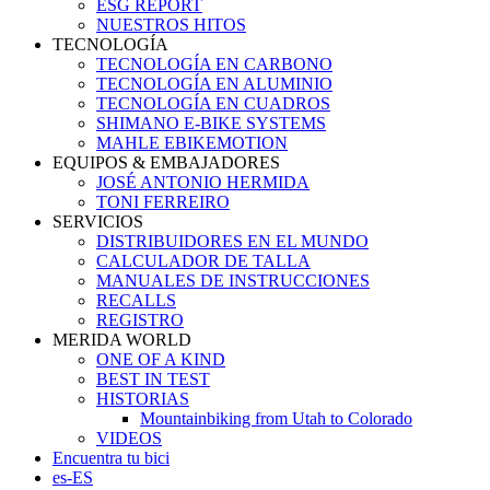
ESG REPORT
NUESTROS HITOS
TECNOLOGÍA
TECNOLOGÍA EN CARBONO
TECNOLOGÍA EN ALUMINIO
TECNOLOGÍA EN CUADROS
SHIMANO E-BIKE SYSTEMS
MAHLE EBIKEMOTION
EQUIPOS & EMBAJADORES
JOSÉ ANTONIO HERMIDA
TONI FERREIRO
SERVICIOS
DISTRIBUIDORES EN EL MUNDO
CALCULADOR DE TALLA
MANUALES DE INSTRUCCIONES
RECALLS
REGISTRO
MERIDA WORLD
ONE OF A KIND
BEST IN TEST
HISTORIAS
Mountainbiking from Utah to Colorado
VIDEOS
Encuentra tu bici
es-ES