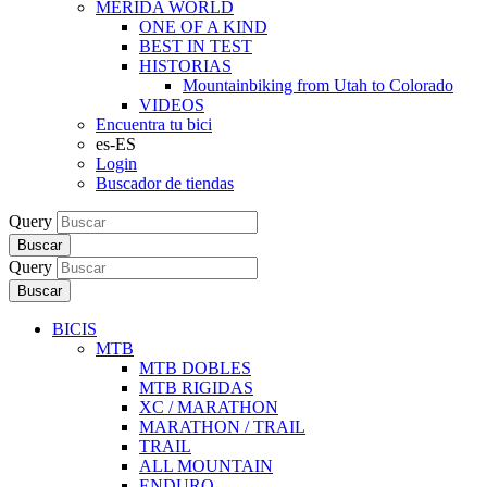
MERIDA WORLD
ONE OF A KIND
BEST IN TEST
HISTORIAS
Mountainbiking from Utah to Colorado
VIDEOS
Encuentra tu bici
es-ES
Login
Buscador de tiendas
Query
Buscar
Query
Buscar
BICIS
MTB
MTB DOBLES
MTB RIGIDAS
XC / MARATHON
MARATHON / TRAIL
TRAIL
ALL MOUNTAIN
ENDURO