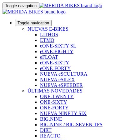
Toggle navigation
Toggle navigation
NUEVAS E-BIKES
LITHOS
ETMO
eONE-SIXTY SL
eONE-EIGHTY
eFLOAT
eONE-SIXTY
eONE-FORTY
NUEVA eSCULTURA
NUEVA eSILEX
NUEVA eSPEEDER
ÚLTIMAS NOVEDADES
ONE-TWENTY
ONE-SIXTY
ONE-FORTY
NUEVA NINETY-SIX
BIG.NINE
BIG.NINE / BIG.SEVEN TFS
DIRT
REACTO