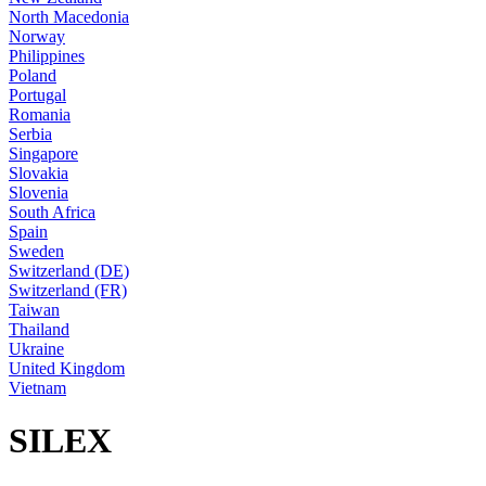
North Macedonia
Norway
Philippines
Poland
Portugal
Romania
Serbia
Singapore
Slovakia
Slovenia
South Africa
Spain
Sweden
Switzerland (DE)
Switzerland (FR)
Taiwan
Thailand
Ukraine
United Kingdom
Vietnam
SILEX