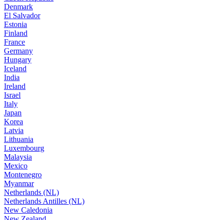
Denmark
El Salvador
Estonia
Finland
France
Germany
Hungary
Iceland
India
Ireland
Israel
Italy
Japan
Korea
Latvia
Lithuania
Luxembourg
Malaysia
Mexico
Montenegro
Myanmar
Netherlands (NL)
Netherlands Antilles (NL)
New Caledonia
New Zealand