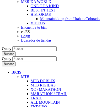
MERIDA WORLD
ONE OF A KIND
BEST IN TEST
HISTORIAS
Mountainbiking from Utah to Colorado
VIDEOS
Encuentra tu bici
es-ES
Login
Buscador de tiendas
Query
Buscar
Query
Buscar
BICIS
MTB
MTB DOBLES
MTB RIGIDAS
XC / MARATHON
MARATHON / TRAIL
TRAIL
ALL MOUNTAIN
ENDURO