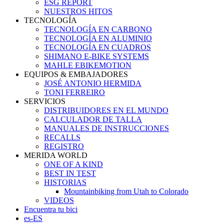
ESG REPORT
NUESTROS HITOS
TECNOLOGÍA
TECNOLOGÍA EN CARBONO
TECNOLOGÍA EN ALUMINIO
TECNOLOGÍA EN CUADROS
SHIMANO E-BIKE SYSTEMS
MAHLE EBIKEMOTION
EQUIPOS & EMBAJADORES
JOSÉ ANTONIO HERMIDA
TONI FERREIRO
SERVICIOS
DISTRIBUIDORES EN EL MUNDO
CALCULADOR DE TALLA
MANUALES DE INSTRUCCIONES
RECALLS
REGISTRO
MERIDA WORLD
ONE OF A KIND
BEST IN TEST
HISTORIAS
Mountainbiking from Utah to Colorado
VIDEOS
Encuentra tu bici
es-ES