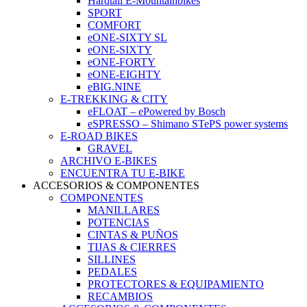
Hardtail E-Mountainbikes
SPORT
COMFORT
eONE-SIXTY SL
eONE-SIXTY
eONE-FORTY
eONE-EIGHTY
eBIG.NINE
E-TREKKING & CITY
eFLOAT – ePowered by Bosch
eSPRESSO – Shimano STePS power systems
E-ROAD BIKES
GRAVEL
ARCHIVO E-BIKES
ENCUENTRA TU E-BIKE
ACCESORIOS & COMPONENTES
COMPONENTES
MANILLARES
POTENCIAS
CINTAS & PUÑOS
TIJAS & CIERRES
SILLINES
PEDALES
PROTECTORES & EQUIPAMIENTO
RECAMBIOS