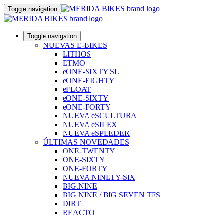
Toggle navigation
Toggle navigation
NUEVAS E-BIKES
LITHOS
ETMO
eONE-SIXTY SL
eONE-EIGHTY
eFLOAT
eONE-SIXTY
eONE-FORTY
NUEVA eSCULTURA
NUEVA eSILEX
NUEVA eSPEEDER
ÚLTIMAS NOVEDADES
ONE-TWENTY
ONE-SIXTY
ONE-FORTY
NUEVA NINETY-SIX
BIG.NINE
BIG.NINE / BIG.SEVEN TFS
DIRT
REACTO