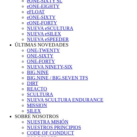
eONE-SIXTY SL
eONE-EIGHTY
eFLOAT
eONE-SIXTY
eONE-FORTY
NUEVA eSCULTURA
NUEVA eSILEX
NUEVA eSPEEDER
ÚLTIMAS NOVEDADES
ONE-TWENTY
ONE-SIXTY
ONE-FORTY
NUEVA NINETY-SIX
BIG.NINE
BIG.NINE / BIG.SEVEN TFS
DIRT
REACTO
SCULTURA
NUEVA SCULTURA ENDURANCE
MISSION
SILEX
SOBRE NOSOTROS
NUESTRA MISIÓN
NUESTROS PRINCIPIOS
CODE OF CONDUCT