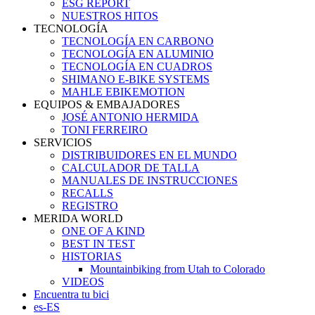
ESG REPORT
NUESTROS HITOS
TECNOLOGÍA
TECNOLOGÍA EN CARBONO
TECNOLOGÍA EN ALUMINIO
TECNOLOGÍA EN CUADROS
SHIMANO E-BIKE SYSTEMS
MAHLE EBIKEMOTION
EQUIPOS & EMBAJADORES
JOSÉ ANTONIO HERMIDA
TONI FERREIRO
SERVICIOS
DISTRIBUIDORES EN EL MUNDO
CALCULADOR DE TALLA
MANUALES DE INSTRUCCIONES
RECALLS
REGISTRO
MERIDA WORLD
ONE OF A KIND
BEST IN TEST
HISTORIAS
Mountainbiking from Utah to Colorado
VIDEOS
Encuentra tu bici
es-ES