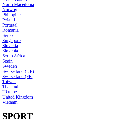
North Macedonia
Norway
Philippines
Poland
Portugal
Romania
Serbia
Singapore
Slovakia
Slovenia
South Africa
Spain
Sweden
Switzerland (DE)
Switzerland (FR)
Taiwan
Thailand
Ukraine
United Kingdom
Vietnam
SPORT