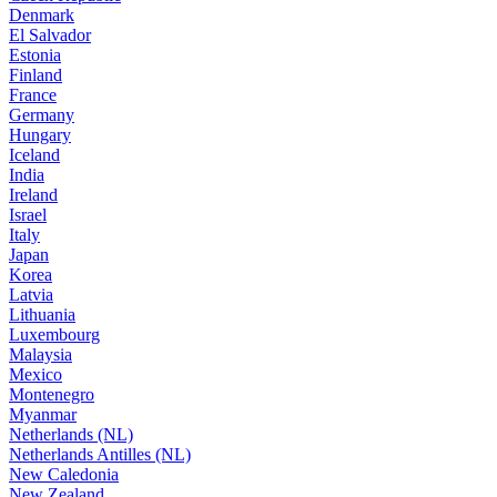
Denmark
El Salvador
Estonia
Finland
France
Germany
Hungary
Iceland
India
Ireland
Israel
Italy
Japan
Korea
Latvia
Lithuania
Luxembourg
Malaysia
Mexico
Montenegro
Myanmar
Netherlands (NL)
Netherlands Antilles (NL)
New Caledonia
New Zealand