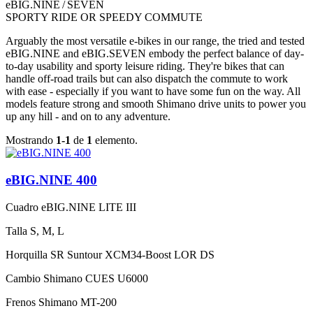
eBIG.NINE / SEVEN
SPORTY RIDE OR SPEEDY COMMUTE
Arguably the most versatile e-bikes in our range, the tried and tested
eBIG.NINE and eBIG.SEVEN embody the perfect balance of day-
to-day usability and sporty leisure riding. They're bikes that can
handle off-road trails but can also dispatch the commute to work
with ease - especially if you want to have some fun on the way. All
models feature strong and smooth Shimano drive units to power you
up any hill - and on to any adventure.
Mostrando
1-1
de
1
elemento.
eBIG.NINE 400
Cuadro
eBIG.NINE LITE III
Talla
S, M, L
Horquilla
SR Suntour XCM34-Boost LOR DS
Cambio
Shimano CUES U6000
Frenos
Shimano MT-200