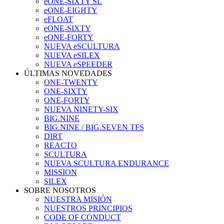
eONE-SIXTY SL
eONE-EIGHTY
eFLOAT
eONE-SIXTY
eONE-FORTY
NUEVA eSCULTURA
NUEVA eSILEX
NUEVA eSPEEDER
ÚLTIMAS NOVEDADES
ONE-TWENTY
ONE-SIXTY
ONE-FORTY
NUEVA NINETY-SIX
BIG.NINE
BIG.NINE / BIG.SEVEN TFS
DIRT
REACTO
SCULTURA
NUEVA SCULTURA ENDURANCE
MISSION
SILEX
SOBRE NOSOTROS
NUESTRA MISIÓN
NUESTROS PRINCIPIOS
CODE OF CONDUCT