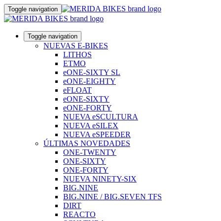
Toggle navigation
Toggle navigation
NUEVAS E-BIKES
LITHOS
ETMO
eONE-SIXTY SL
eONE-EIGHTY
eFLOAT
eONE-SIXTY
eONE-FORTY
NUEVA eSCULTURA
NUEVA eSILEX
NUEVA eSPEEDER
ÚLTIMAS NOVEDADES
ONE-TWENTY
ONE-SIXTY
ONE-FORTY
NUEVA NINETY-SIX
BIG.NINE
BIG.NINE / BIG.SEVEN TFS
DIRT
REACTO