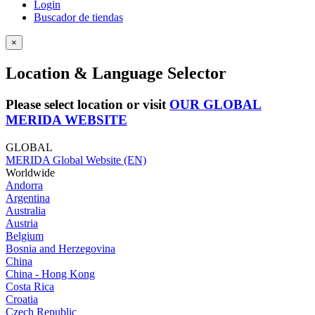
Login
Buscador de tiendas
×
Location & Language Selector
Please select location or visit
OUR GLOBAL
MERIDA WEBSITE
GLOBAL
MERIDA Global Website (EN)
Worldwide
Andorra
Argentina
Australia
Austria
Belgium
Bosnia and Herzegovina
China
China - Hong Kong
Costa Rica
Croatia
Czech Republic