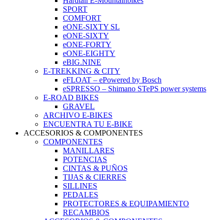
Hardtail E-Mountainbikes
SPORT
COMFORT
eONE-SIXTY SL
eONE-SIXTY
eONE-FORTY
eONE-EIGHTY
eBIG.NINE
E-TREKKING & CITY
eFLOAT – ePowered by Bosch
eSPRESSO – Shimano STePS power systems
E-ROAD BIKES
GRAVEL
ARCHIVO E-BIKES
ENCUENTRA TU E-BIKE
ACCESORIOS & COMPONENTES
COMPONENTES
MANILLARES
POTENCIAS
CINTAS & PUÑOS
TIJAS & CIERRES
SILLINES
PEDALES
PROTECTORES & EQUIPAMIENTO
RECAMBIOS