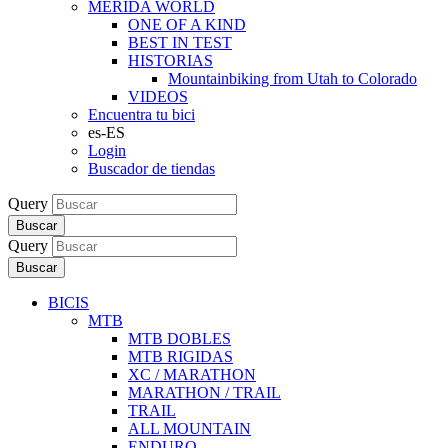
MERIDA WORLD
ONE OF A KIND
BEST IN TEST
HISTORIAS
Mountainbiking from Utah to Colorado
VIDEOS
Encuentra tu bici
es-ES
Login
Buscador de tiendas
Query
Buscar
Query
Buscar
BICIS
MTB
MTB DOBLES
MTB RIGIDAS
XC / MARATHON
MARATHON / TRAIL
TRAIL
ALL MOUNTAIN
ENDURO