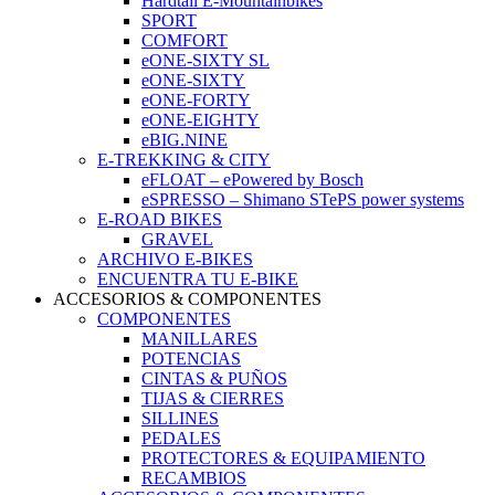
Hardtail E-Mountainbikes
SPORT
COMFORT
eONE-SIXTY SL
eONE-SIXTY
eONE-FORTY
eONE-EIGHTY
eBIG.NINE
E-TREKKING & CITY
eFLOAT – ePowered by Bosch
eSPRESSO – Shimano STePS power systems
E-ROAD BIKES
GRAVEL
ARCHIVO E-BIKES
ENCUENTRA TU E-BIKE
ACCESORIOS & COMPONENTES
COMPONENTES
MANILLARES
POTENCIAS
CINTAS & PUÑOS
TIJAS & CIERRES
SILLINES
PEDALES
PROTECTORES & EQUIPAMIENTO
RECAMBIOS