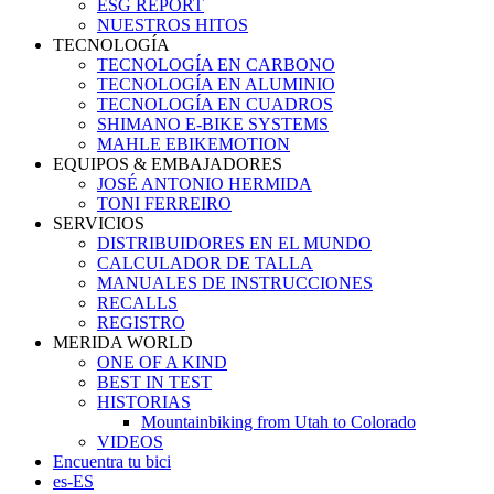
ESG REPORT
NUESTROS HITOS
TECNOLOGÍA
TECNOLOGÍA EN CARBONO
TECNOLOGÍA EN ALUMINIO
TECNOLOGÍA EN CUADROS
SHIMANO E-BIKE SYSTEMS
MAHLE EBIKEMOTION
EQUIPOS & EMBAJADORES
JOSÉ ANTONIO HERMIDA
TONI FERREIRO
SERVICIOS
DISTRIBUIDORES EN EL MUNDO
CALCULADOR DE TALLA
MANUALES DE INSTRUCCIONES
RECALLS
REGISTRO
MERIDA WORLD
ONE OF A KIND
BEST IN TEST
HISTORIAS
Mountainbiking from Utah to Colorado
VIDEOS
Encuentra tu bici
es-ES