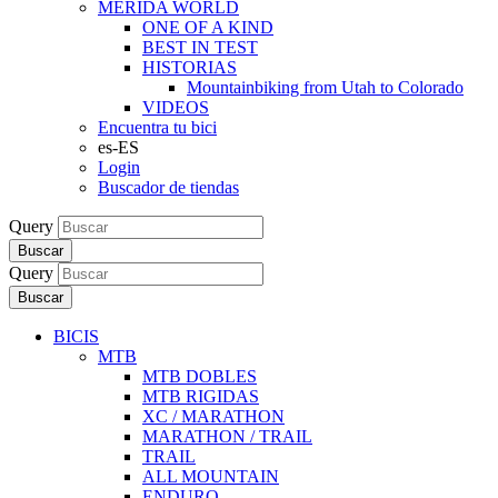
MERIDA WORLD
ONE OF A KIND
BEST IN TEST
HISTORIAS
Mountainbiking from Utah to Colorado
VIDEOS
Encuentra tu bici
es-ES
Login
Buscador de tiendas
Query
Buscar
Query
Buscar
BICIS
MTB
MTB DOBLES
MTB RIGIDAS
XC / MARATHON
MARATHON / TRAIL
TRAIL
ALL MOUNTAIN
ENDURO