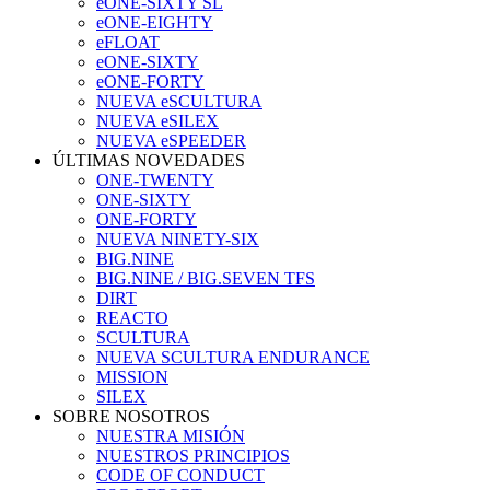
eONE-SIXTY SL
eONE-EIGHTY
eFLOAT
eONE-SIXTY
eONE-FORTY
NUEVA eSCULTURA
NUEVA eSILEX
NUEVA eSPEEDER
ÚLTIMAS NOVEDADES
ONE-TWENTY
ONE-SIXTY
ONE-FORTY
NUEVA NINETY-SIX
BIG.NINE
BIG.NINE / BIG.SEVEN TFS
DIRT
REACTO
SCULTURA
NUEVA SCULTURA ENDURANCE
MISSION
SILEX
SOBRE NOSOTROS
NUESTRA MISIÓN
NUESTROS PRINCIPIOS
CODE OF CONDUCT