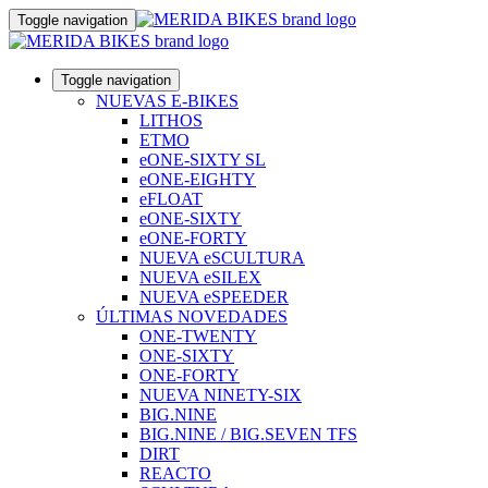
Toggle navigation
Toggle navigation
NUEVAS E-BIKES
LITHOS
ETMO
eONE-SIXTY SL
eONE-EIGHTY
eFLOAT
eONE-SIXTY
eONE-FORTY
NUEVA eSCULTURA
NUEVA eSILEX
NUEVA eSPEEDER
ÚLTIMAS NOVEDADES
ONE-TWENTY
ONE-SIXTY
ONE-FORTY
NUEVA NINETY-SIX
BIG.NINE
BIG.NINE / BIG.SEVEN TFS
DIRT
REACTO