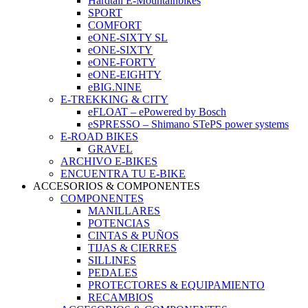
Hardtail E-Mountainbikes
SPORT
COMFORT
eONE-SIXTY SL
eONE-SIXTY
eONE-FORTY
eONE-EIGHTY
eBIG.NINE
E-TREKKING & CITY
eFLOAT – ePowered by Bosch
eSPRESSO – Shimano STePS power systems
E-ROAD BIKES
GRAVEL
ARCHIVO E-BIKES
ENCUENTRA TU E-BIKE
ACCESORIOS & COMPONENTES
COMPONENTES
MANILLARES
POTENCIAS
CINTAS & PUÑOS
TIJAS & CIERRES
SILLINES
PEDALES
PROTECTORES & EQUIPAMIENTO
RECAMBIOS