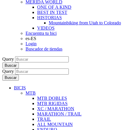
MERIDA WORLD
ONE OF A KIND
BEST IN TEST
HISTORIAS
Mountainbiking from Utah to Colorado
VIDEOS
Encuentra tu bici
es-ES
Login
Buscador de tiendas
Query
Buscar
Query
Buscar
BICIS
MTB
MTB DOBLES
MTB RIGIDAS
XC / MARATHON
MARATHON / TRAIL
TRAIL
ALL MOUNTAIN
ENDURO