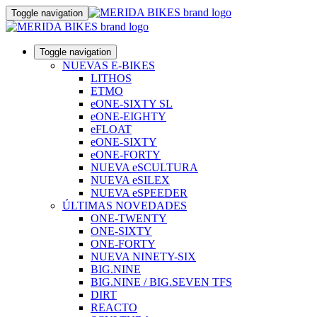
Toggle navigation
Toggle navigation
NUEVAS E-BIKES
LITHOS
ETMO
eONE-SIXTY SL
eONE-EIGHTY
eFLOAT
eONE-SIXTY
eONE-FORTY
NUEVA eSCULTURA
NUEVA eSILEX
NUEVA eSPEEDER
ÚLTIMAS NOVEDADES
ONE-TWENTY
ONE-SIXTY
ONE-FORTY
NUEVA NINETY-SIX
BIG.NINE
BIG.NINE / BIG.SEVEN TFS
DIRT
REACTO