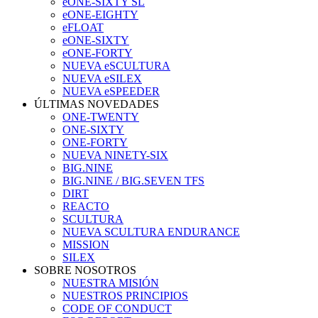
eONE-SIXTY SL
eONE-EIGHTY
eFLOAT
eONE-SIXTY
eONE-FORTY
NUEVA eSCULTURA
NUEVA eSILEX
NUEVA eSPEEDER
ÚLTIMAS NOVEDADES
ONE-TWENTY
ONE-SIXTY
ONE-FORTY
NUEVA NINETY-SIX
BIG.NINE
BIG.NINE / BIG.SEVEN TFS
DIRT
REACTO
SCULTURA
NUEVA SCULTURA ENDURANCE
MISSION
SILEX
SOBRE NOSOTROS
NUESTRA MISIÓN
NUESTROS PRINCIPIOS
CODE OF CONDUCT