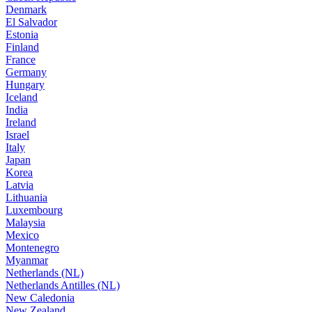
Denmark
El Salvador
Estonia
Finland
France
Germany
Hungary
Iceland
India
Ireland
Israel
Italy
Japan
Korea
Latvia
Lithuania
Luxembourg
Malaysia
Mexico
Montenegro
Myanmar
Netherlands (NL)
Netherlands Antilles (NL)
New Caledonia
New Zealand