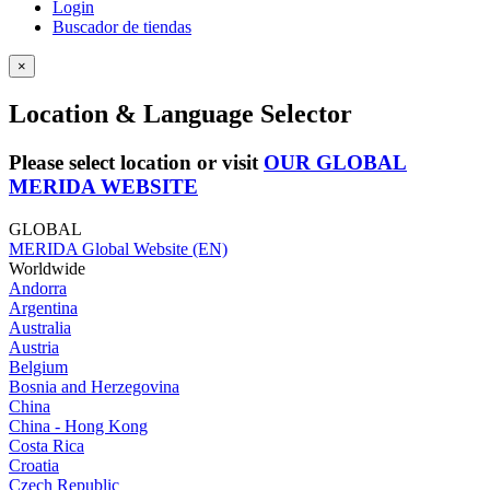
Login
Buscador de tiendas
×
Location & Language Selector
Please select location or visit
OUR GLOBAL
MERIDA WEBSITE
GLOBAL
MERIDA Global Website (EN)
Worldwide
Andorra
Argentina
Australia
Austria
Belgium
Bosnia and Herzegovina
China
China - Hong Kong
Costa Rica
Croatia
Czech Republic