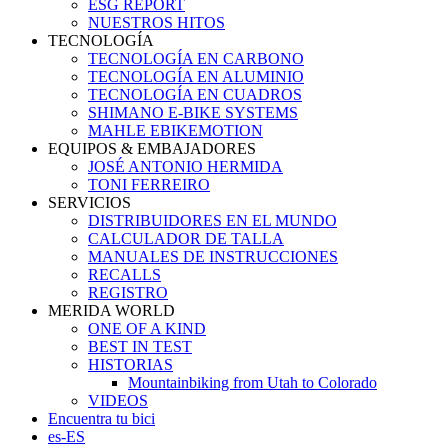
ESG REPORT
NUESTROS HITOS
TECNOLOGÍA
TECNOLOGÍA EN CARBONO
TECNOLOGÍA EN ALUMINIO
TECNOLOGÍA EN CUADROS
SHIMANO E-BIKE SYSTEMS
MAHLE EBIKEMOTION
EQUIPOS & EMBAJADORES
JOSÉ ANTONIO HERMIDA
TONI FERREIRO
SERVICIOS
DISTRIBUIDORES EN EL MUNDO
CALCULADOR DE TALLA
MANUALES DE INSTRUCCIONES
RECALLS
REGISTRO
MERIDA WORLD
ONE OF A KIND
BEST IN TEST
HISTORIAS
Mountainbiking from Utah to Colorado
VIDEOS
Encuentra tu bici
es-ES