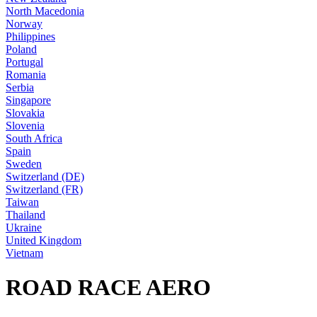
North Macedonia
Norway
Philippines
Poland
Portugal
Romania
Serbia
Singapore
Slovakia
Slovenia
South Africa
Spain
Sweden
Switzerland (DE)
Switzerland (FR)
Taiwan
Thailand
Ukraine
United Kingdom
Vietnam
ROAD RACE AERO