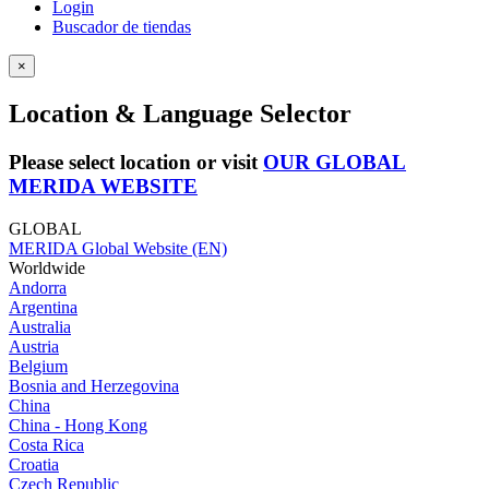
Login
Buscador de tiendas
×
Location & Language Selector
Please select location or visit
OUR GLOBAL
MERIDA WEBSITE
GLOBAL
MERIDA Global Website (EN)
Worldwide
Andorra
Argentina
Australia
Austria
Belgium
Bosnia and Herzegovina
China
China - Hong Kong
Costa Rica
Croatia
Czech Republic