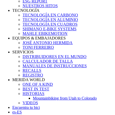
ESG REPORT
NUESTROS HITOS
TECNOLOGÍA
TECNOLOGÍA EN CARBONO
TECNOLOGÍA EN ALUMINIO
TECNOLOGÍA EN CUADROS
SHIMANO E-BIKE SYSTEMS
MAHLE EBIKEMOTION
EQUIPOS & EMBAJADORES
JOSÉ ANTONIO HERMIDA
TONI FERREIRO
SERVICIOS
DISTRIBUIDORES EN EL MUNDO
CALCULADOR DE TALLA
MANUALES DE INSTRUCCIONES
RECALLS
REGISTRO
MERIDA WORLD
ONE OF A KIND
BEST IN TEST
HISTORIAS
Mountainbiking from Utah to Colorado
VIDEOS
Encuentra tu bici
es-ES