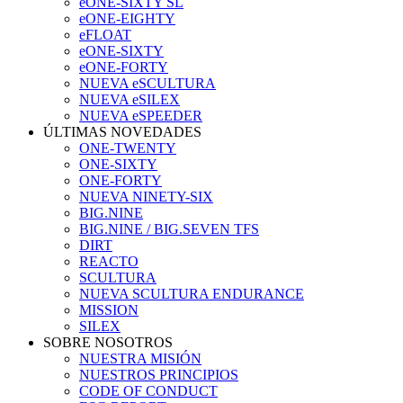
eONE-SIXTY SL
eONE-EIGHTY
eFLOAT
eONE-SIXTY
eONE-FORTY
NUEVA eSCULTURA
NUEVA eSILEX
NUEVA eSPEEDER
ÚLTIMAS NOVEDADES
ONE-TWENTY
ONE-SIXTY
ONE-FORTY
NUEVA NINETY-SIX
BIG.NINE
BIG.NINE / BIG.SEVEN TFS
DIRT
REACTO
SCULTURA
NUEVA SCULTURA ENDURANCE
MISSION
SILEX
SOBRE NOSOTROS
NUESTRA MISIÓN
NUESTROS PRINCIPIOS
CODE OF CONDUCT