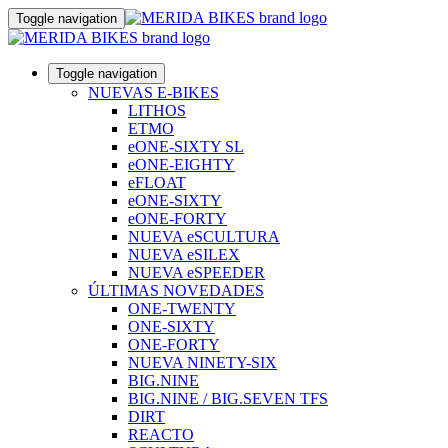
Toggle navigation
Toggle navigation
NUEVAS E-BIKES
LITHOS
ETMO
eONE-SIXTY SL
eONE-EIGHTY
eFLOAT
eONE-SIXTY
eONE-FORTY
NUEVA eSCULTURA
NUEVA eSILEX
NUEVA eSPEEDER
ÚLTIMAS NOVEDADES
ONE-TWENTY
ONE-SIXTY
ONE-FORTY
NUEVA NINETY-SIX
BIG.NINE
BIG.NINE / BIG.SEVEN TFS
DIRT
REACTO