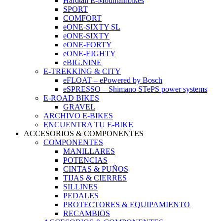
Hardtail E-Mountainbikes
SPORT
COMFORT
eONE-SIXTY SL
eONE-SIXTY
eONE-FORTY
eONE-EIGHTY
eBIG.NINE
E-TREKKING & CITY
eFLOAT – ePowered by Bosch
eSPRESSO – Shimano STePS power systems
E-ROAD BIKES
GRAVEL
ARCHIVO E-BIKES
ENCUENTRA TU E-BIKE
ACCESORIOS & COMPONENTES
COMPONENTES
MANILLARES
POTENCIAS
CINTAS & PUÑOS
TIJAS & CIERRES
SILLINES
PEDALES
PROTECTORES & EQUIPAMIENTO
RECAMBIOS