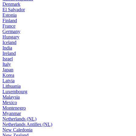
Denmark
El Salvador
Estonia
Finland
France
Germany
Hungary
Iceland
India
Ireland
Israel
Italy
Japan
Korea
Latvia
Lithuania
Luxembourg
Malaysia
Mexico
Montenegro
Myanmar
Netherlands (NL)
Netherlands Antilles (NL)
New Caledonia
New Zealand