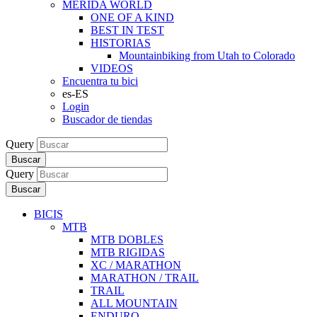
MERIDA WORLD
ONE OF A KIND
BEST IN TEST
HISTORIAS
Mountainbiking from Utah to Colorado
VIDEOS
Encuentra tu bici
es-ES
Login
Buscador de tiendas
Query
Buscar
Query
Buscar
BICIS
MTB
MTB DOBLES
MTB RIGIDAS
XC / MARATHON
MARATHON / TRAIL
TRAIL
ALL MOUNTAIN
ENDURO