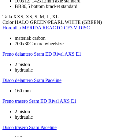
100x12/ 142x12mm axle standard
BB86,5 bottom bracket standard
Talla
XXS, XS, S, M, L, XL
Color
HALO GREEN/PEARL WHITE (GREEN)
Horquilla
MERIDA REACTO CF3 V DISC
material: carbon
700x30C max. wheelsize
Freno delantero
Sram ED Rival AXS E1
2 piston
hydraulic
Disco delantero
Sram Paceline
160 mm
Freno trasero
Sram ED Rival AXS E1
2 piston
hydraulic
Disco trasero
Sram Paceline