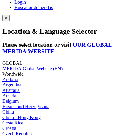
Login
Buscador de tiendas
×
Location & Language Selector
Please select location or visit
OUR GLOBAL
MERIDA WEBSITE
GLOBAL
MERIDA Global Website (EN)
Worldwide
Andorra
Argentina
Australia
Austria
Belgium
Bosnia and Herzegovina
China
China - Hong Kong
Costa Rica
Croatia
Czech Republic