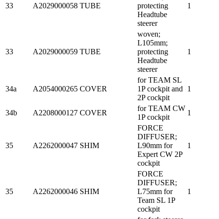
33
A2029000058
TUBE
protecting
1
Headtube
steerer
woven;
L105mm;
33
A2029000059
TUBE
protecting
1
Headtube
steerer
for TEAM SL
34a
A2054000265
COVER
1P cockpit and
1
2P cockpit
for TEAM CW
34b
A2208000127
COVER
1
1P cockpit
FORCE
DIFFUSER;
35
A2262000047
SHIM
L90mm for
1
Expert CW 2P
cockpit
FORCE
DIFFUSER;
35
A2262000046
SHIM
L75mm for
1
Team SL 1P
cockpit