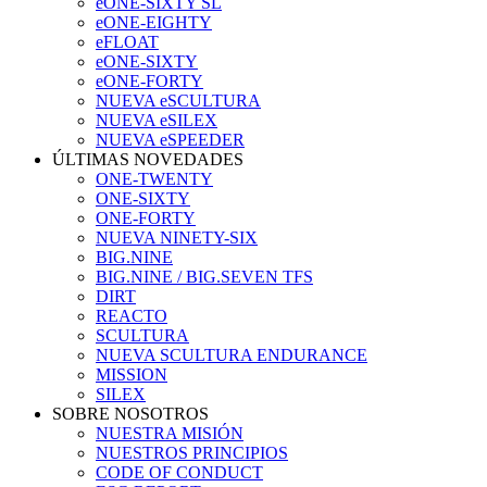
eONE-SIXTY SL
eONE-EIGHTY
eFLOAT
eONE-SIXTY
eONE-FORTY
NUEVA eSCULTURA
NUEVA eSILEX
NUEVA eSPEEDER
ÚLTIMAS NOVEDADES
ONE-TWENTY
ONE-SIXTY
ONE-FORTY
NUEVA NINETY-SIX
BIG.NINE
BIG.NINE / BIG.SEVEN TFS
DIRT
REACTO
SCULTURA
NUEVA SCULTURA ENDURANCE
MISSION
SILEX
SOBRE NOSOTROS
NUESTRA MISIÓN
NUESTROS PRINCIPIOS
CODE OF CONDUCT