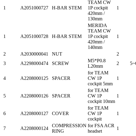
TEAM CW
1
A2051000727
H-BAR STEM
1P cockpit
1
420mm /
130mm
MERIDA
TEAM CW
1
A2051000728
H-BAR STEM
1P cockpit
1
420mm /
140mm
2
A2030000041
NUT
2
M5*P0.8
3
A2298000474
SCREW
2
5~
L20mm
for TEAM
4
A2208000125
SPACER
CW 1P
1
cockpit 5mm
for TEAM
5
A2208000126
SPACER
CW 1P
1
cockpit 10mm
for TEAM
6
A2208000127
COVER
CW 1P
1
cockpit
COMPRESSION
for FSA ACR
7
A2208000124
1
RING
headset