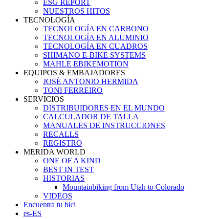
ESG REPORT
NUESTROS HITOS
TECNOLOGÍA
TECNOLOGÍA EN CARBONO
TECNOLOGÍA EN ALUMINIO
TECNOLOGÍA EN CUADROS
SHIMANO E-BIKE SYSTEMS
MAHLE EBIKEMOTION
EQUIPOS & EMBAJADORES
JOSÉ ANTONIO HERMIDA
TONI FERREIRO
SERVICIOS
DISTRIBUIDORES EN EL MUNDO
CALCULADOR DE TALLA
MANUALES DE INSTRUCCIONES
RECALLS
REGISTRO
MERIDA WORLD
ONE OF A KIND
BEST IN TEST
HISTORIAS
Mountainbiking from Utah to Colorado
VIDEOS
Encuentra tu bici
es-ES