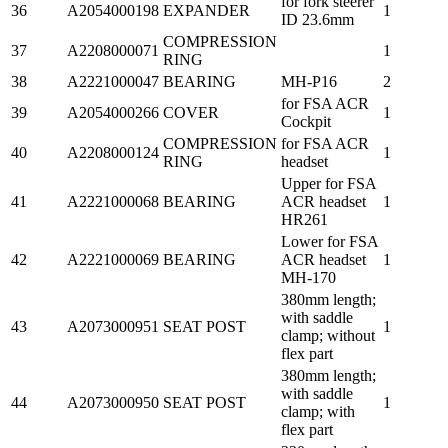
for fork steerer
36
A2054000198
EXPANDER
1
ID 23.6mm
COMPRESSION
37
A2208000071
1
RING
38
A2221000047
BEARING
MH-P16
2
for FSA ACR
39
A2054000266
COVER
1
Cockpit
COMPRESSION
for FSA ACR
40
A2208000124
1
RING
headset
Upper for FSA
41
A2221000068
BEARING
ACR headset
1
HR261
Lower for FSA
42
A2221000069
BEARING
ACR headset
1
MH-170
380mm length;
with saddle
43
A2073000951
SEAT POST
1
clamp; without
flex part
380mm length;
with saddle
44
A2073000950
SEAT POST
1
clamp; with
flex part