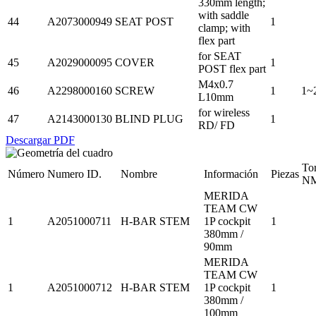
330mm length;
with saddle
44
A2073000949
SEAT POST
1
clamp; with
flex part
for SEAT
45
A2029000095
COVER
1
POST flex part
M4x0.7
46
A2298000160
SCREW
1
1~
L10mm
for wireless
47
A2143000130
BLIND PLUG
1
RD/ FD
Descargar PDF
To
Número
Numero ID.
Nombre
Información
Piezas
N
MERIDA
TEAM CW
1
A2051000711
H-BAR STEM
1P cockpit
1
380mm /
90mm
MERIDA
TEAM CW
1
A2051000712
H-BAR STEM
1P cockpit
1
380mm /
100mm