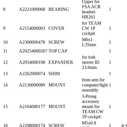
Upper for
FSA ACR
8
A2221000068
BEARING
1
headset
HR261
for TEAM
9
A2154000003
COVER
CW 1P
1
cockpit
M6x1
10
A2300000478
SCREW
1
L35mm
11
A20254000267
TOP CAP
1
for fork
12
A2054000198
EXPANDER
steerer ID
1
23.6mm
13
A2262000074
SHIM
1
front arm for
14
A2136000089
MOUNT
computer/light
1
assembly
3-Prong
accessory
15
A2164000177
MOUNT
mount for
1
TEAM CW
1P cockpit
M5x0.8
16
A2298000174
SCREW
1
4~