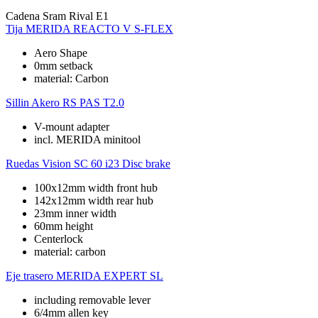
Cadena
Sram Rival E1
Tija
MERIDA REACTO V S-FLEX
Aero Shape
0mm setback
material: Carbon
Sillin
Akero RS PAS T2.0
V-mount adapter
incl. MERIDA minitool
Ruedas
Vision SC 60 i23 Disc brake
100x12mm width front hub
142x12mm width rear hub
23mm inner width
60mm height
Centerlock
material: carbon
Eje trasero
MERIDA EXPERT SL
including removable lever
6/4mm allen key