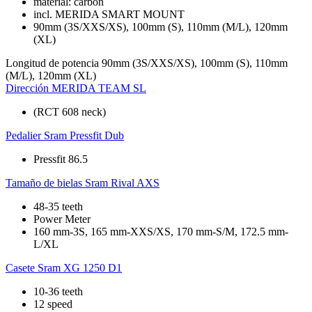
material: carbon
incl. MERIDA SMART MOUNT
90mm (3S/XXS/XS), 100mm (S), 110mm (M/L), 120mm
(XL)
Longitud de potencia
90mm (3S/XXS/XS), 100mm (S), 110mm
(M/L), 120mm (XL)
Dirección
MERIDA TEAM SL
(RCT 608 neck)
Pedalier
Sram Pressfit Dub
Pressfit 86.5
Tamaño de bielas
Sram Rival AXS
48-35 teeth
Power Meter
160 mm-3S, 165 mm-XXS/XS, 170 mm-S/M, 172.5 mm-
L/XL
Casete
Sram XG 1250 D1
10-36 teeth
12 speed