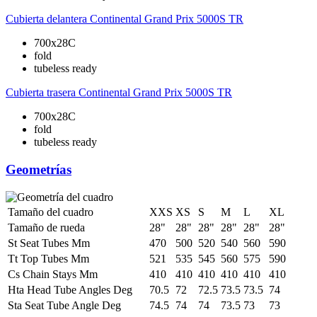
Cubierta delantera
Continental Grand Prix 5000S TR
700x28C
fold
tubeless ready
Cubierta trasera
Continental Grand Prix 5000S TR
700x28C
fold
tubeless ready
Geometrías
Tamaño del cuadro
XXS
XS
S
M
L
XL
Tamaño de rueda
28"
28"
28"
28"
28"
28"
St Seat Tubes Mm
470
500
520
540
560
590
Tt Top Tubes Mm
521
535
545
560
575
590
Cs Chain Stays Mm
410
410
410
410
410
410
Hta Head Tube Angles Deg
70.5
72
72.5
73.5
73.5
74
Sta Seat Tube Angle Deg
74.5
74
74
73.5
73
73