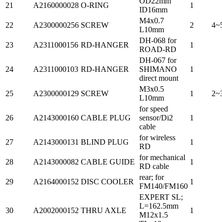
OD22mm
21
A2160000028
O-RING
1
ID16mm
M4x0.7
22
A2300000256
SCREW
2
4~
L10mm
DH-068 for
23
A2311000156
RD-HANGER
1
ROAD-RD
DH-067 for
24
A2311000103
RD-HANGER
SHIMANO
1
direct mount
M3x0.5
25
A2300000129
SCREW
1
2~
L10mm
for speed
26
A2143000160
CABLE PLUG
sensor/Di2
1
cable
for wireless
27
A2143000131
BLIND PLUG
1
RD
for mechanical
28
A2143000082
CABLE GUIDE
1
RD cable
rear; for
29
A2164000152
DISC COOLER
1
FM140/FM160
EXPERT SL;
L=162.5mm
30
A2002000152
THRU AXLE
1
M12x1.5