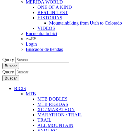
MERIDA WORLD
ONE OF A KIND
BEST IN TEST
HISTORIAS
Mountainbiking from Utah to Colorado
VIDEOS
Encuentra tu bici
es-ES
Login
Buscador de tiendas
Query
Buscar
Query
Buscar
BICIS
MTB
MTB DOBLES
MTB RIGIDAS
XC / MARATHON
MARATHON / TRAIL
TRAIL
ALL MOUNTAIN
ENDURO