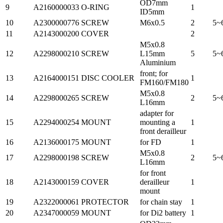
OD7mm
9
A2160000033
O-RING
1
ID5mm
10
A2300000776
SCREW
M6x0.5
2
5~
11
A2143000200
COVER
2
M5x0.8
12
A2298000210
SCREW
L15mm
5
5~
Aluminium
front; for
13
A2164000151
DISC COOLER
1
FM160/FM180
M5x0.8
14
A2298000265
SCREW
2
5~
L16mm
adapter for
15
A2294000254
MOUNT
mounting a
1
front derailleur
16
A2136000175
MOUNT
for FD
1
M5x0.8
17
A2298000198
SCREW
2
5~
L16mm
for front
18
A2143000159
COVER
derailleur
1
mount
19
A2322000061
PROTECTOR
for chain stay
1
20
A2347000059
MOUNT
for Di2 battery
1