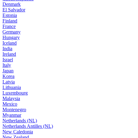
Denmark
El Salvador
Estonia
Finland
France
Germany
Hungary
Iceland
India
Ireland
Israel
Italy
Japan
Korea
Latvia
Lithuania
Luxembourg
Malaysia
Mexico
Montenegro
Myanmar
Netherlands (NL)
Netherlands Antilles (NL)
New Caledonia
New Zealand