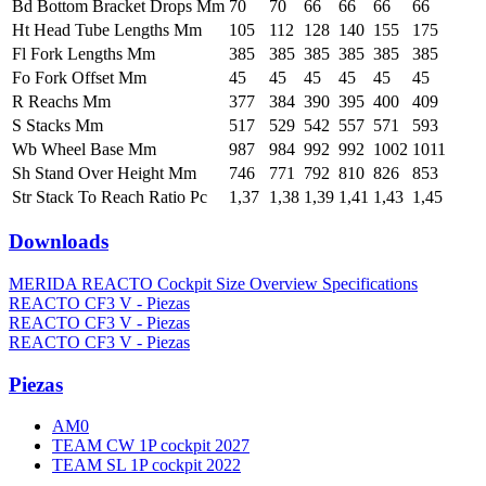
Bd Bottom Bracket Drops Mm
70
70
66
66
66
66
Ht Head Tube Lengths Mm
105
112
128
140
155
175
Fl Fork Lengths Mm
385
385
385
385
385
385
Fo Fork Offset Mm
45
45
45
45
45
45
R Reachs Mm
377
384
390
395
400
409
S Stacks Mm
517
529
542
557
571
593
Wb Wheel Base Mm
987
984
992
992
1002
1011
Sh Stand Over Height Mm
746
771
792
810
826
853
Str Stack To Reach Ratio Pc
1,37
1,38
1,39
1,41
1,43
1,45
Downloads
MERIDA REACTO Cockpit Size Overview Specifications
REACTO CF3 V - Piezas
REACTO CF3 V - Piezas
REACTO CF3 V - Piezas
Piezas
AM0
TEAM CW 1P cockpit 2027
TEAM SL 1P cockpit 2022