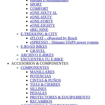
Hardtail E-Mountainbikes
SPORT
COMFORT
eONE-SIXTY SL
eONE-SIXTY
eONE-FORTY
eONE-EIGHTY
eBIG.NINE
E-TREKKING & CITY
eFLOAT – ePowered by Bosch
eSPRESSO – Shimano STePS power systems
E-ROAD BIKES
GRAVEL
ARCHIVO E-BIKES
ENCUENTRA TU E-BIKE
ACCESORIOS & COMPONENTES
COMPONENTES
MANILLARES
POTENCIAS
CINTAS & PUÑOS
TIJAS & CIERRES
SILLINES
PEDALES
PROTECTORES & EQUIPAMIENTO
RECAMBIOS