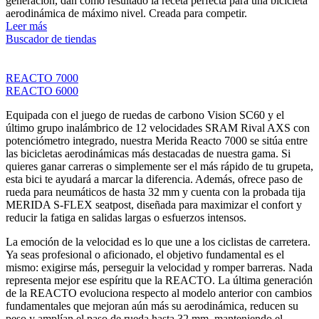
generación, dan como resultado la receta perfecta para una bicicleta
aerodinámica de máximo nivel. Creada para competir.
Leer más
Buscador de tiendas
REACTO 7000
REACTO 6000
Equipada con el juego de ruedas de carbono Vision SC60 y el
último grupo inalámbrico de 12 velocidades SRAM Rival AXS con
potenciómetro integrado, nuestra Merida Reacto 7000 se sitúa entre
las bicicletas aerodinámicas más destacadas de nuestra gama. Si
quieres ganar carreras o simplemente ser el más rápido de tu grupeta,
esta bici te ayudará a marcar la diferencia. Además, ofrece paso de
rueda para neumáticos de hasta 32 mm y cuenta con la probada tija
MERIDA S-FLEX seatpost, diseñada para maximizar el confort y
reducir la fatiga en salidas largas o esfuerzos intensos.
La emoción de la velocidad es lo que une a los ciclistas de carretera.
Ya seas profesional o aficionado, el objetivo fundamental es el
mismo: exigirse más, perseguir la velocidad y romper barreras. Nada
representa mejor ese espíritu que la REACTO. La última generación
de la REACTO evoluciona respecto al modelo anterior con cambios
fundamentales que mejoran aún más su aerodinámica, reducen su
peso y amplían el paso de rueda hasta 32 mm, manteniendo el