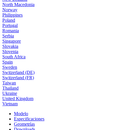
North Macedonia
Norway
Philippines
Poland
Portugal
Romania
Serbia
Singapore
Slovakia
Slovenia
South Africa
Spain
Sweden
Switzerland (DE)
Switzerland (FR)
Taiwan
Thailand
Ukraine
United Kingdom
Vietnam
Modelo
Especificaciones
Geometrías
Downloads