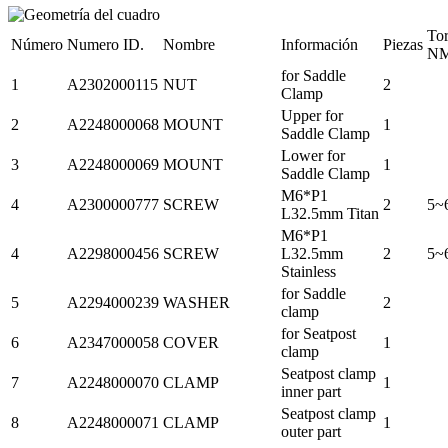
To
Número
Numero ID.
Nombre
Información
Piezas
N
for Saddle
1
A2302000115
NUT
2
Clamp
Upper for
2
A2248000068
MOUNT
1
Saddle Clamp
Lower for
3
A2248000069
MOUNT
1
Saddle Clamp
M6*P1
4
A2300000777
SCREW
2
5~
L32.5mm Titan
M6*P1
4
A2298000456
SCREW
L32.5mm
2
5~
Stainless
for Saddle
5
A2294000239
WASHER
2
clamp
for Seatpost
6
A2347000058
COVER
1
clamp
Seatpost clamp
7
A2248000070
CLAMP
1
inner part
Seatpost clamp
8
A2248000071
CLAMP
1
outer part