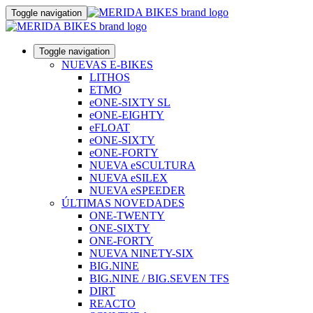
Toggle navigation
Toggle navigation
NUEVAS E-BIKES
LITHOS
ETMO
eONE-SIXTY SL
eONE-EIGHTY
eFLOAT
eONE-SIXTY
eONE-FORTY
NUEVA eSCULTURA
NUEVA eSILEX
NUEVA eSPEEDER
ÚLTIMAS NOVEDADES
ONE-TWENTY
ONE-SIXTY
ONE-FORTY
NUEVA NINETY-SIX
BIG.NINE
BIG.NINE / BIG.SEVEN TFS
DIRT
REACTO