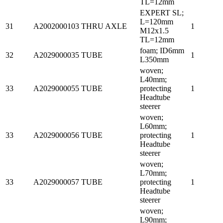
TL=12mm
EXPERT SL;
L=120mm
31
A2002000103
THRU AXLE
1
M12x1.5
TL=12mm
foam; ID6mm
32
A2029000035
TUBE
1
L350mm
woven;
L40mm;
33
A2029000055
TUBE
protecting
1
Headtube
steerer
woven;
L60mm;
33
A2029000056
TUBE
protecting
1
Headtube
steerer
woven;
L70mm;
33
A2029000057
TUBE
protecting
1
Headtube
steerer
woven;
L90mm;