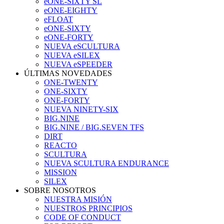
eONE-SIXTY SL
eONE-EIGHTY
eFLOAT
eONE-SIXTY
eONE-FORTY
NUEVA eSCULTURA
NUEVA eSILEX
NUEVA eSPEEDER
ÚLTIMAS NOVEDADES
ONE-TWENTY
ONE-SIXTY
ONE-FORTY
NUEVA NINETY-SIX
BIG.NINE
BIG.NINE / BIG.SEVEN TFS
DIRT
REACTO
SCULTURA
NUEVA SCULTURA ENDURANCE
MISSION
SILEX
SOBRE NOSOTROS
NUESTRA MISIÓN
NUESTROS PRINCIPIOS
CODE OF CONDUCT