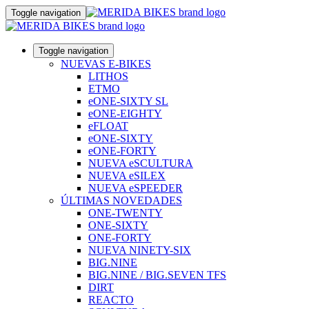
Toggle navigation
Toggle navigation
NUEVAS E-BIKES
LITHOS
ETMO
eONE-SIXTY SL
eONE-EIGHTY
eFLOAT
eONE-SIXTY
eONE-FORTY
NUEVA eSCULTURA
NUEVA eSILEX
NUEVA eSPEEDER
ÚLTIMAS NOVEDADES
ONE-TWENTY
ONE-SIXTY
ONE-FORTY
NUEVA NINETY-SIX
BIG.NINE
BIG.NINE / BIG.SEVEN TFS
DIRT
REACTO