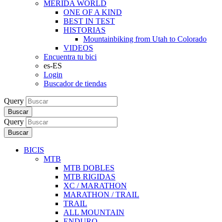
MERIDA WORLD
ONE OF A KIND
BEST IN TEST
HISTORIAS
Mountainbiking from Utah to Colorado
VIDEOS
Encuentra tu bici
es-ES
Login
Buscador de tiendas
Query
Buscar
Query
Buscar
BICIS
MTB
MTB DOBLES
MTB RIGIDAS
XC / MARATHON
MARATHON / TRAIL
TRAIL
ALL MOUNTAIN
ENDURO