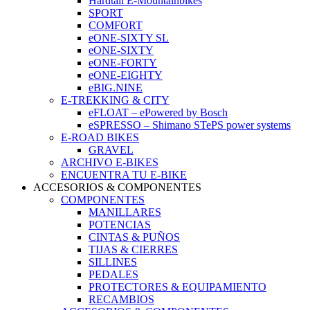
Hardtail E-Mountainbikes
SPORT
COMFORT
eONE-SIXTY SL
eONE-SIXTY
eONE-FORTY
eONE-EIGHTY
eBIG.NINE
E-TREKKING & CITY
eFLOAT – ePowered by Bosch
eSPRESSO – Shimano STePS power systems
E-ROAD BIKES
GRAVEL
ARCHIVO E-BIKES
ENCUENTRA TU E-BIKE
ACCESORIOS & COMPONENTES
COMPONENTES
MANILLARES
POTENCIAS
CINTAS & PUÑOS
TIJAS & CIERRES
SILLINES
PEDALES
PROTECTORES & EQUIPAMIENTO
RECAMBIOS