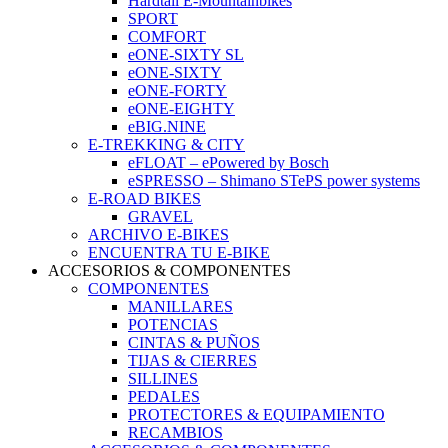
Hardtail E-Mountainbikes
SPORT
COMFORT
eONE-SIXTY SL
eONE-SIXTY
eONE-FORTY
eONE-EIGHTY
eBIG.NINE
E-TREKKING & CITY
eFLOAT – ePowered by Bosch
eSPRESSO – Shimano STePS power systems
E-ROAD BIKES
GRAVEL
ARCHIVO E-BIKES
ENCUENTRA TU E-BIKE
ACCESORIOS & COMPONENTES
COMPONENTES
MANILLARES
POTENCIAS
CINTAS & PUÑOS
TIJAS & CIERRES
SILLINES
PEDALES
PROTECTORES & EQUIPAMIENTO
RECAMBIOS