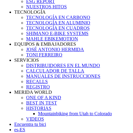
ESG REPORT
NUESTROS HITOS
TECNOLOGÍA
TECNOLOGÍA EN CARBONO
TECNOLOGÍA EN ALUMINIO
TECNOLOGÍA EN CUADROS
SHIMANO E-BIKE SYSTEMS
MAHLE EBIKEMOTION
EQUIPOS & EMBAJADORES
JOSÉ ANTONIO HERMIDA
TONI FERREIRO
SERVICIOS
DISTRIBUIDORES EN EL MUNDO
CALCULADOR DE TALLA
MANUALES DE INSTRUCCIONES
RECALLS
REGISTRO
MERIDA WORLD
ONE OF A KIND
BEST IN TEST
HISTORIAS
Mountainbiking from Utah to Colorado
VIDEOS
Encuentra tu bici
es-ES