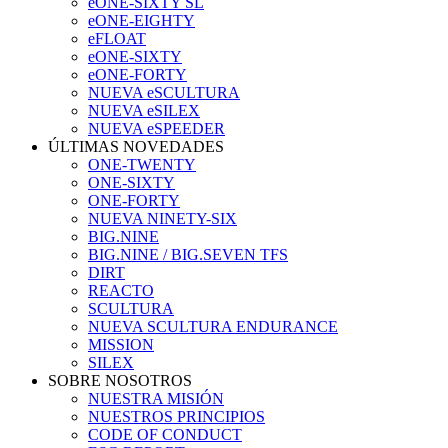
eONE-SIXTY SL
eONE-EIGHTY
eFLOAT
eONE-SIXTY
eONE-FORTY
NUEVA eSCULTURA
NUEVA eSILEX
NUEVA eSPEEDER
ÚLTIMAS NOVEDADES
ONE-TWENTY
ONE-SIXTY
ONE-FORTY
NUEVA NINETY-SIX
BIG.NINE
BIG.NINE / BIG.SEVEN TFS
DIRT
REACTO
SCULTURA
NUEVA SCULTURA ENDURANCE
MISSION
SILEX
SOBRE NOSOTROS
NUESTRA MISIÓN
NUESTROS PRINCIPIOS
CODE OF CONDUCT