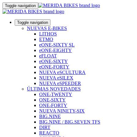
Toggle navigation
Toggle navigation
NUEVAS E-BIKES
LITHOS
ETMO
eONE-SIXTY SL
eONE-EIGHTY
eFLOAT
eONE-SIXTY
eONE-FORTY
NUEVA eSCULTURA
NUEVA eSILEX
NUEVA eSPEEDER
ÚLTIMAS NOVEDADES
ONE-TWENTY
ONE-SIXTY
ONE-FORTY
NUEVA NINETY-SIX
BIG.NINE
BIG.NINE / BIG.SEVEN TFS
DIRT
REACTO