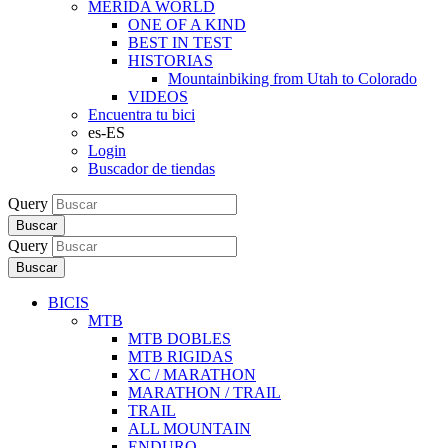
MERIDA WORLD
ONE OF A KIND
BEST IN TEST
HISTORIAS
Mountainbiking from Utah to Colorado
VIDEOS
Encuentra tu bici
es-ES
Login
Buscador de tiendas
Query
Buscar
Query
Buscar
BICIS
MTB
MTB DOBLES
MTB RIGIDAS
XC / MARATHON
MARATHON / TRAIL
TRAIL
ALL MOUNTAIN
ENDURO