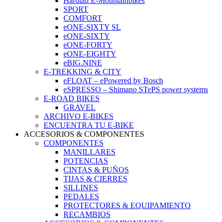
Hardtail E-Mountainbikes
SPORT
COMFORT
eONE-SIXTY SL
eONE-SIXTY
eONE-FORTY
eONE-EIGHTY
eBIG.NINE
E-TREKKING & CITY
eFLOAT – ePowered by Bosch
eSPRESSO – Shimano STePS power systems
E-ROAD BIKES
GRAVEL
ARCHIVO E-BIKES
ENCUENTRA TU E-BIKE
ACCESORIOS & COMPONENTES
COMPONENTES
MANILLARES
POTENCIAS
CINTAS & PUÑOS
TIJAS & CIERRES
SILLINES
PEDALES
PROTECTORES & EQUIPAMIENTO
RECAMBIOS