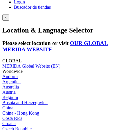
Login
Buscador de tiendas
×
Location & Language Selector
Please select location or visit
OUR GLOBAL
MERIDA WEBSITE
GLOBAL
MERIDA Global Website (EN)
Worldwide
Andorra
Argentina
Australia
Austria
Belgium
Bosnia and Herzegovina
China
China - Hong Kong
Costa Rica
Croatia
Czech Republic