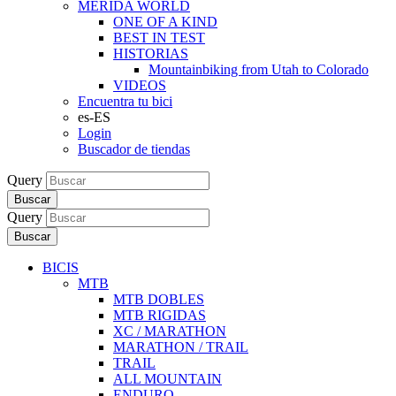
MERIDA WORLD
ONE OF A KIND
BEST IN TEST
HISTORIAS
Mountainbiking from Utah to Colorado
VIDEOS
Encuentra tu bici
es-ES
Login
Buscador de tiendas
Query
Buscar
Query
Buscar
BICIS
MTB
MTB DOBLES
MTB RIGIDAS
XC / MARATHON
MARATHON / TRAIL
TRAIL
ALL MOUNTAIN
ENDURO