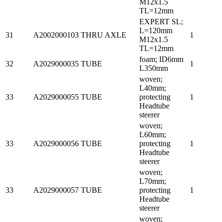
M12x1.5
TL=12mm
EXPERT SL;
L=120mm
31
A2002000103
THRU AXLE
1
M12x1.5
TL=12mm
foam; ID6mm
32
A2029000035
TUBE
1
L350mm
woven;
L40mm;
33
A2029000055
TUBE
protecting
1
Headtube
steerer
woven;
L60mm;
33
A2029000056
TUBE
protecting
1
Headtube
steerer
woven;
L70mm;
33
A2029000057
TUBE
protecting
1
Headtube
steerer
woven;