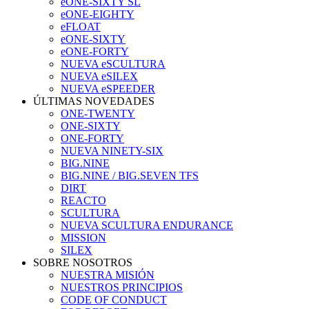
eONE-SIXTY SL
eONE-EIGHTY
eFLOAT
eONE-SIXTY
eONE-FORTY
NUEVA eSCULTURA
NUEVA eSILEX
NUEVA eSPEEDER
ÚLTIMAS NOVEDADES
ONE-TWENTY
ONE-SIXTY
ONE-FORTY
NUEVA NINETY-SIX
BIG.NINE
BIG.NINE / BIG.SEVEN TFS
DIRT
REACTO
SCULTURA
NUEVA SCULTURA ENDURANCE
MISSION
SILEX
SOBRE NOSOTROS
NUESTRA MISIÓN
NUESTROS PRINCIPIOS
CODE OF CONDUCT