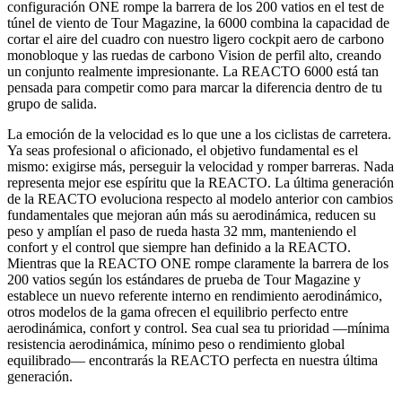
configuración ONE rompe la barrera de los 200 vatios en el test de
túnel de viento de Tour Magazine, la 6000 combina la capacidad de
cortar el aire del cuadro con nuestro ligero cockpit aero de carbono
monobloque y las ruedas de carbono Vision de perfil alto, creando
un conjunto realmente impresionante. La REACTO 6000 está tan
pensada para competir como para marcar la diferencia dentro de tu
grupo de salida.
La emoción de la velocidad es lo que une a los ciclistas de carretera.
Ya seas profesional o aficionado, el objetivo fundamental es el
mismo: exigirse más, perseguir la velocidad y romper barreras. Nada
representa mejor ese espíritu que la REACTO. La última generación
de la REACTO evoluciona respecto al modelo anterior con cambios
fundamentales que mejoran aún más su aerodinámica, reducen su
peso y amplían el paso de rueda hasta 32 mm, manteniendo el
confort y el control que siempre han definido a la REACTO.
Mientras que la REACTO ONE rompe claramente la barrera de los
200 vatios según los estándares de prueba de Tour Magazine y
establece un nuevo referente interno en rendimiento aerodinámico,
otros modelos de la gama ofrecen el equilibrio perfecto entre
aerodinámica, confort y control. Sea cual sea tu prioridad —mínima
resistencia aerodinámica, mínimo peso o rendimiento global
equilibrado— encontrarás la REACTO perfecta en nuestra última
generación.