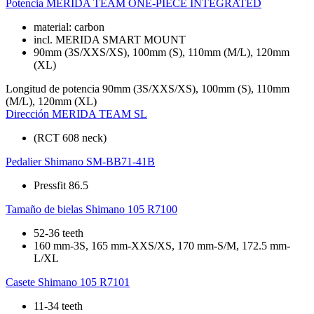
Potencia
MERIDA TEAM ONE-PIECE INTEGRATED
material: carbon
incl. MERIDA SMART MOUNT
90mm (3S/XXS/XS), 100mm (S), 110mm (M/L), 120mm
(XL)
Longitud de potencia
90mm (3S/XXS/XS), 100mm (S), 110mm
(M/L), 120mm (XL)
Dirección
MERIDA TEAM SL
(RCT 608 neck)
Pedalier
Shimano SM-BB71-41B
Pressfit 86.5
Tamaño de bielas
Shimano 105 R7100
52-36 teeth
160 mm-3S, 165 mm-XXS/XS, 170 mm-S/M, 172.5 mm-
L/XL
Casete
Shimano 105 R7101
11-34 teeth