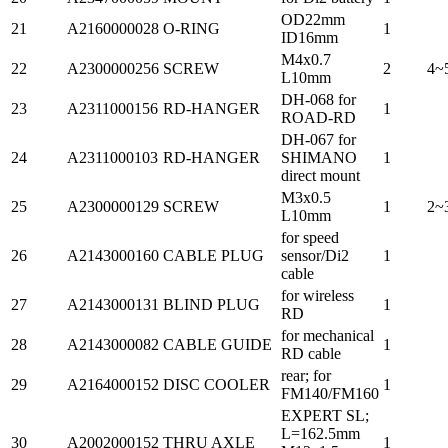
OD22mm
21
A2160000028
O-RING
1
ID16mm
M4x0.7
22
A2300000256
SCREW
2
4~
L10mm
DH-068 for
23
A2311000156
RD-HANGER
1
ROAD-RD
DH-067 for
24
A2311000103
RD-HANGER
SHIMANO
1
direct mount
M3x0.5
25
A2300000129
SCREW
1
2~
L10mm
for speed
26
A2143000160
CABLE PLUG
sensor/Di2
1
cable
for wireless
27
A2143000131
BLIND PLUG
1
RD
for mechanical
28
A2143000082
CABLE GUIDE
1
RD cable
rear; for
29
A2164000152
DISC COOLER
1
FM140/FM160
EXPERT SL;
L=162.5mm
30
A2002000152
THRU AXLE
1