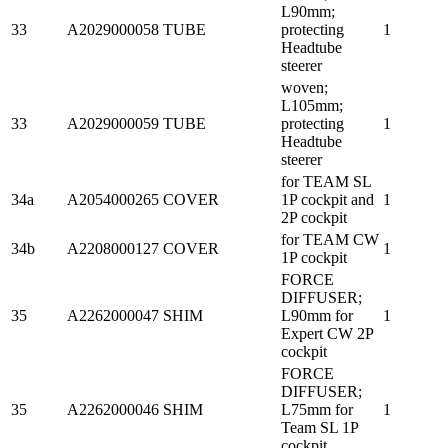
L90mm;
33
A2029000058
TUBE
protecting
1
Headtube
steerer
woven;
L105mm;
33
A2029000059
TUBE
protecting
1
Headtube
steerer
for TEAM SL
34a
A2054000265
COVER
1P cockpit and
1
2P cockpit
for TEAM CW
34b
A2208000127
COVER
1
1P cockpit
FORCE
DIFFUSER;
35
A2262000047
SHIM
L90mm for
1
Expert CW 2P
cockpit
FORCE
DIFFUSER;
35
A2262000046
SHIM
L75mm for
1
Team SL 1P
cockpit