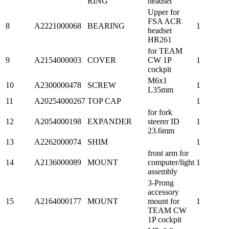
RING
headset
Upper for
FSA ACR
8
A2221000068
BEARING
1
headset
HR261
for TEAM
9
A2154000003
COVER
CW 1P
1
cockpit
M6x1
10
A2300000478
SCREW
1
L35mm
11
A20254000267
TOP CAP
1
for fork
12
A2054000198
EXPANDER
steerer ID
1
23.6mm
13
A2262000074
SHIM
1
front arm for
14
A2136000089
MOUNT
computer/light
1
assembly
3-Prong
accessory
15
A2164000177
MOUNT
mount for
1
TEAM CW
1P cockpit