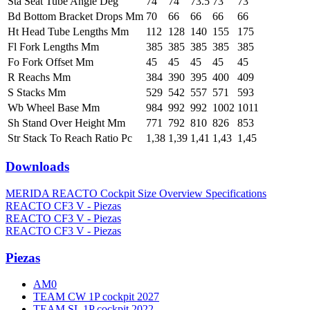
Sta Seat Tube Angle Deg
74
74
73.5
73
73
Bd Bottom Bracket Drops Mm
70
66
66
66
66
Ht Head Tube Lengths Mm
112
128
140
155
175
Fl Fork Lengths Mm
385
385
385
385
385
Fo Fork Offset Mm
45
45
45
45
45
R Reachs Mm
384
390
395
400
409
S Stacks Mm
529
542
557
571
593
Wb Wheel Base Mm
984
992
992
1002
1011
Sh Stand Over Height Mm
771
792
810
826
853
Str Stack To Reach Ratio Pc
1,38
1,39
1,41
1,43
1,45
Downloads
MERIDA REACTO Cockpit Size Overview Specifications
REACTO CF3 V - Piezas
REACTO CF3 V - Piezas
REACTO CF3 V - Piezas
Piezas
AM0
TEAM CW 1P cockpit 2027
TEAM SL 1P cockpit 2022