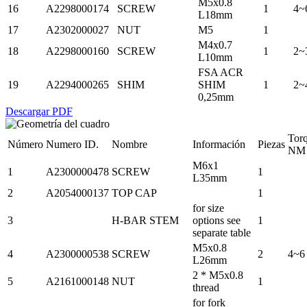
M5x0.8
16
A2298000174
SCREW
1
4~
L18mm
17
A2302000027
NUT
M5
1
M4x0.7
18
A2298000160
SCREW
1
2~
L10mm
FSA ACR
19
A2294000265
SHIM
SHIM
1
2~
0,25mm
Descargar PDF
Tor
Número
Numero ID.
Nombre
Información
Piezas
NM
M6x1
1
A2300000478
SCREW
1
L35mm
2
A2054000137
TOP CAP
1
for size
3
H-BAR STEM
options see
1
separate table
M5x0.8
4
A2300000538
SCREW
2
4~6
L26mm
2 * M5x0.8
5
A2161000148
NUT
1
thread
for fork