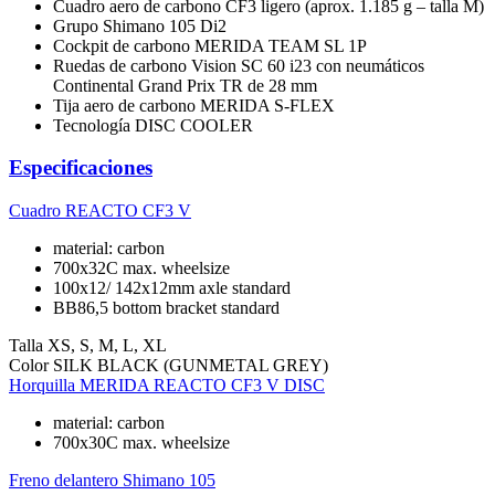
Cuadro aero de carbono CF3 ligero (aprox. 1.185 g – talla M)
Grupo Shimano 105 Di2
Cockpit de carbono MERIDA TEAM SL 1P
Ruedas de carbono Vision SC 60 i23 con neumáticos
Continental Grand Prix TR de 28 mm
Tija aero de carbono MERIDA S-FLEX
Tecnología DISC COOLER
Especificaciones
Cuadro
REACTO CF3 V
material: carbon
700x32C max. wheelsize
100x12/ 142x12mm axle standard
BB86,5 bottom bracket standard
Talla
XS, S, M, L, XL
Color
SILK BLACK (GUNMETAL GREY)
Horquilla
MERIDA REACTO CF3 V DISC
material: carbon
700x30C max. wheelsize
Freno delantero
Shimano 105