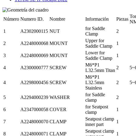
To
Número
Numero ID.
Nombre
Información
Piezas
N
for Saddle
1
A2302000115
NUT
2
Clamp
Upper for
2
A2248000068
MOUNT
1
Saddle Clamp
Lower for
3
A2248000069
MOUNT
1
Saddle Clamp
M6*P1
4
A2300000777
SCREW
2
5~
L32.5mm Titan
M6*P1
4
A2298000456
SCREW
L32.5mm
2
5~
Stainless
for Saddle
5
A2294000239
WASHER
2
clamp
for Seatpost
6
A2347000058
COVER
1
clamp
Seatpost clamp
7
A2248000070
CLAMP
1
inner part
Seatpost clamp
8
A2248000071
CLAMP
1