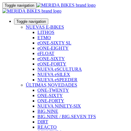
Toggle navigation
Toggle navigation
NUEVAS E-BIKES
LITHOS
ETMO
eONE-SIXTY SL
eONE-EIGHTY
eFLOAT
eONE-SIXTY
eONE-FORTY
NUEVA eSCULTURA
NUEVA eSILEX
NUEVA eSPEEDER
ÚLTIMAS NOVEDADES
ONE-TWENTY
ONE-SIXTY
ONE-FORTY
NUEVA NINETY-SIX
BIG.NINE
BIG.NINE / BIG.SEVEN TFS
DIRT
REACTO