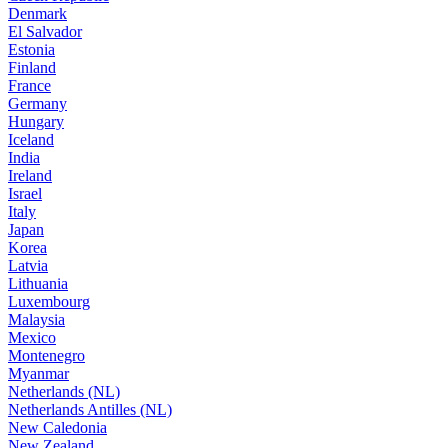
Denmark
El Salvador
Estonia
Finland
France
Germany
Hungary
Iceland
India
Ireland
Israel
Italy
Japan
Korea
Latvia
Lithuania
Luxembourg
Malaysia
Mexico
Montenegro
Myanmar
Netherlands (NL)
Netherlands Antilles (NL)
New Caledonia
New Zealand