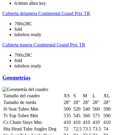
6/4mm allen key
Cubierta delantera
Continental Grand Prix TR
700x28C
fold
tubeless ready
Cubierta trasera
Continental Grand Prix TR
700x28C
fold
tubeless ready
Geometrías
Tamaño del cuadro
XS
S
M
L
XL
Tamaño de rueda
28"
28"
28"
28"
28"
St Seat Tubes Mm
500
520
540
560
590
Tt Top Tubes Mm
535
545
560
575
590
Cs Chain Stays Mm
410
410
410
410
410
Hta Head Tube Angles Deg
72
72.5
73.5
73.5
74