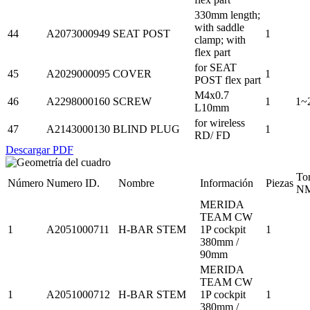
330mm length;
with saddle
44
A2073000949
SEAT POST
1
clamp; with
flex part
for SEAT
45
A2029000095
COVER
1
POST flex part
M4x0.7
46
A2298000160
SCREW
1
1~
L10mm
for wireless
47
A2143000130
BLIND PLUG
1
RD/ FD
Descargar PDF
To
Número
Numero ID.
Nombre
Información
Piezas
N
MERIDA
TEAM CW
1
A2051000711
H-BAR STEM
1P cockpit
1
380mm /
90mm
MERIDA
TEAM CW
1
A2051000712
H-BAR STEM
1P cockpit
1
380mm /