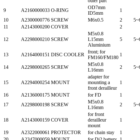
outer part
OD7mm
9
A2160000033
O-RING
1
ID5mm
10
A2300000776
SCREW
M6x0.5
2
5~
11
A2143000200
COVER
2
M5x0.8
12
A2298000210
SCREW
L15mm
5
5~
Aluminium
front; for
13
A2164000151
DISC COOLER
1
FM160/FM180
M5x0.8
14
A2298000265
SCREW
2
5~
L16mm
adapter for
15
A2294000254
MOUNT
mounting a
1
front derailleur
16
A2136000175
MOUNT
for FD
1
M5x0.8
17
A2298000198
SCREW
2
5~
L16mm
for front
18
A2143000159
COVER
derailleur
1
mount
19
A2322000061
PROTECTOR
for chain stay
1
20
A2347000059
MOUNT
for Di2 battery
1