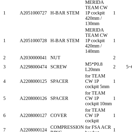
MERIDA
TEAM CW
1
A2051000727
H-BAR STEM
1P cockpit
1
420mm /
130mm
MERIDA
TEAM CW
1
A2051000728
H-BAR STEM
1P cockpit
1
420mm /
140mm
2
A2030000041
NUT
2
M5*P0.8
3
A2298000474
SCREW
2
5~
L20mm
for TEAM
4
A2208000125
SPACER
CW 1P
1
cockpit 5mm
for TEAM
5
A2208000126
SPACER
CW 1P
1
cockpit 10mm
for TEAM
6
A2208000127
COVER
CW 1P
1
cockpit
COMPRESSION
for FSA ACR
7
A2208000124
1