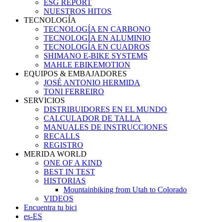
ESG REPORT
NUESTROS HITOS
TECNOLOGÍA
TECNOLOGÍA EN CARBONO
TECNOLOGÍA EN ALUMINIO
TECNOLOGÍA EN CUADROS
SHIMANO E-BIKE SYSTEMS
MAHLE EBIKEMOTION
EQUIPOS & EMBAJADORES
JOSÉ ANTONIO HERMIDA
TONI FERREIRO
SERVICIOS
DISTRIBUIDORES EN EL MUNDO
CALCULADOR DE TALLA
MANUALES DE INSTRUCCIONES
RECALLS
REGISTRO
MERIDA WORLD
ONE OF A KIND
BEST IN TEST
HISTORIAS
Mountainbiking from Utah to Colorado
VIDEOS
Encuentra tu bici
es-ES