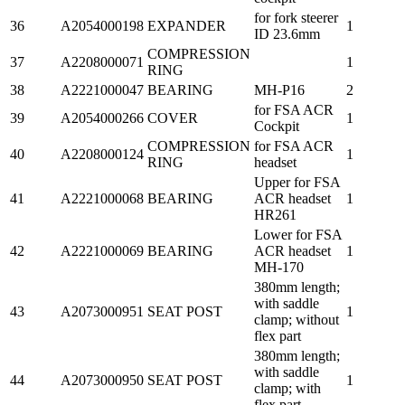
for fork steerer
36
A2054000198
EXPANDER
1
ID 23.6mm
COMPRESSION
37
A2208000071
1
RING
38
A2221000047
BEARING
MH-P16
2
for FSA ACR
39
A2054000266
COVER
1
Cockpit
COMPRESSION
for FSA ACR
40
A2208000124
1
RING
headset
Upper for FSA
41
A2221000068
BEARING
ACR headset
1
HR261
Lower for FSA
42
A2221000069
BEARING
ACR headset
1
MH-170
380mm length;
with saddle
43
A2073000951
SEAT POST
1
clamp; without
flex part
380mm length;
with saddle
44
A2073000950
SEAT POST
1
clamp; with
flex part