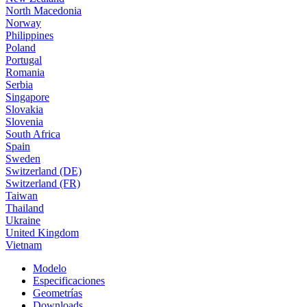
North Macedonia
Norway
Philippines
Poland
Portugal
Romania
Serbia
Singapore
Slovakia
Slovenia
South Africa
Spain
Sweden
Switzerland (DE)
Switzerland (FR)
Taiwan
Thailand
Ukraine
United Kingdom
Vietnam
Modelo
Especificaciones
Geometrías
Downloads