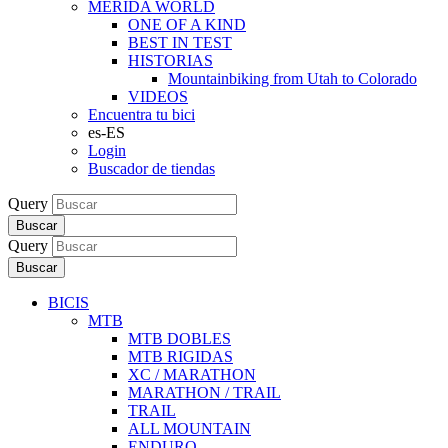
MERIDA WORLD
ONE OF A KIND
BEST IN TEST
HISTORIAS
Mountainbiking from Utah to Colorado
VIDEOS
Encuentra tu bici
es-ES
Login
Buscador de tiendas
Query
Buscar
Query
Buscar
BICIS
MTB
MTB DOBLES
MTB RIGIDAS
XC / MARATHON
MARATHON / TRAIL
TRAIL
ALL MOUNTAIN
ENDURO