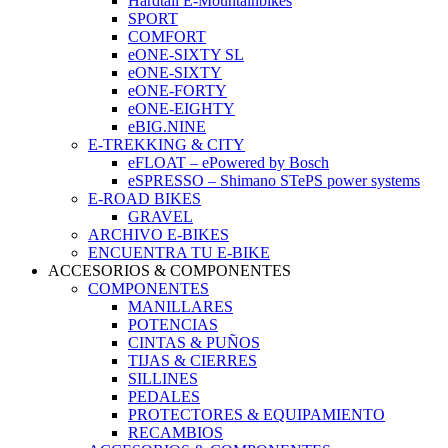
Hardtail E-Mountainbikes
SPORT
COMFORT
eONE-SIXTY SL
eONE-SIXTY
eONE-FORTY
eONE-EIGHTY
eBIG.NINE
E-TREKKING & CITY
eFLOAT – ePowered by Bosch
eSPRESSO – Shimano STePS power systems
E-ROAD BIKES
GRAVEL
ARCHIVO E-BIKES
ENCUENTRA TU E-BIKE
ACCESORIOS & COMPONENTES
COMPONENTES
MANILLARES
POTENCIAS
CINTAS & PUÑOS
TIJAS & CIERRES
SILLINES
PEDALES
PROTECTORES & EQUIPAMIENTO
RECAMBIOS