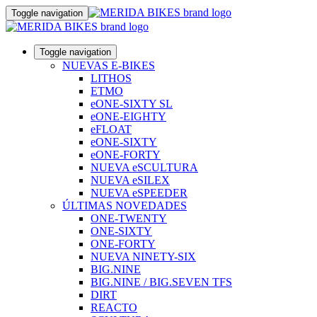
Toggle navigation
Toggle navigation
NUEVAS E-BIKES
LITHOS
ETMO
eONE-SIXTY SL
eONE-EIGHTY
eFLOAT
eONE-SIXTY
eONE-FORTY
NUEVA eSCULTURA
NUEVA eSILEX
NUEVA eSPEEDER
ÚLTIMAS NOVEDADES
ONE-TWENTY
ONE-SIXTY
ONE-FORTY
NUEVA NINETY-SIX
BIG.NINE
BIG.NINE / BIG.SEVEN TFS
DIRT
REACTO