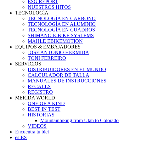
ESG REPORT
NUESTROS HITOS
TECNOLOGÍA
TECNOLOGÍA EN CARBONO
TECNOLOGÍA EN ALUMINIO
TECNOLOGÍA EN CUADROS
SHIMANO E-BIKE SYSTEMS
MAHLE EBIKEMOTION
EQUIPOS & EMBAJADORES
JOSÉ ANTONIO HERMIDA
TONI FERREIRO
SERVICIOS
DISTRIBUIDORES EN EL MUNDO
CALCULADOR DE TALLA
MANUALES DE INSTRUCCIONES
RECALLS
REGISTRO
MERIDA WORLD
ONE OF A KIND
BEST IN TEST
HISTORIAS
Mountainbiking from Utah to Colorado
VIDEOS
Encuentra tu bici
es-ES