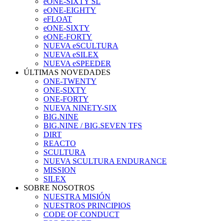
eONE-SIXTY SL
eONE-EIGHTY
eFLOAT
eONE-SIXTY
eONE-FORTY
NUEVA eSCULTURA
NUEVA eSILEX
NUEVA eSPEEDER
ÚLTIMAS NOVEDADES
ONE-TWENTY
ONE-SIXTY
ONE-FORTY
NUEVA NINETY-SIX
BIG.NINE
BIG.NINE / BIG.SEVEN TFS
DIRT
REACTO
SCULTURA
NUEVA SCULTURA ENDURANCE
MISSION
SILEX
SOBRE NOSOTROS
NUESTRA MISIÓN
NUESTROS PRINCIPIOS
CODE OF CONDUCT