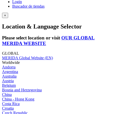
Login
Buscador de tiendas
×
Location & Language Selector
Please select location or visit
OUR GLOBAL
MERIDA WEBSITE
GLOBAL
MERIDA Global Website (EN)
Worldwide
Andorra
Argentina
Australia
Austria
Belgium
Bosnia and Herzegovina
China
China - Hong Kong
Costa Rica
Croatia
Czech Republic