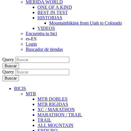
MERIDA WORLD
ONE OF A KIND
BEST IN TEST
HISTORIAS
Mountainbiking from Utah to Colorado
VIDEOS
Encuentra tu bici
es-ES
Login
Buscador de tiendas
Query
Buscar
Query
Buscar
BICIS
MTB
MTB DOBLES
MTB RIGIDAS
XC / MARATHON
MARATHON / TRAIL
TRAIL
ALL MOUNTAIN
ENDURO