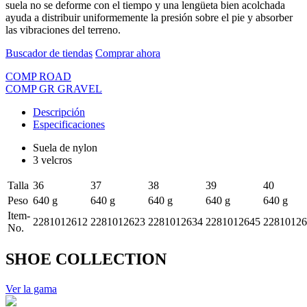
suela no se deforme con el tiempo y una lengüeta bien acolchada
ayuda a distribuir uniformemente la presión sobre el pie y absorber
las vibraciones del terreno.
Buscador de tiendas
Comprar ahora
COMP ROAD
COMP GR GRAVEL
Descripción
Especificaciones
Suela de nylon
3 velcros
Talla
36
37
38
39
40
Peso
640 g
640 g
640 g
640 g
640 g
Item-
2281012612
2281012623
2281012634
2281012645
22810126
No.
SHOE COLLECTION
Ver la gama