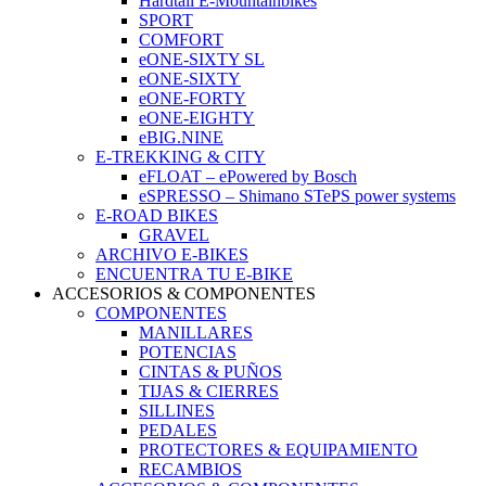
Hardtail E-Mountainbikes
SPORT
COMFORT
eONE-SIXTY SL
eONE-SIXTY
eONE-FORTY
eONE-EIGHTY
eBIG.NINE
E-TREKKING & CITY
eFLOAT – ePowered by Bosch
eSPRESSO – Shimano STePS power systems
E-ROAD BIKES
GRAVEL
ARCHIVO E-BIKES
ENCUENTRA TU E-BIKE
ACCESORIOS & COMPONENTES
COMPONENTES
MANILLARES
POTENCIAS
CINTAS & PUÑOS
TIJAS & CIERRES
SILLINES
PEDALES
PROTECTORES & EQUIPAMIENTO
RECAMBIOS