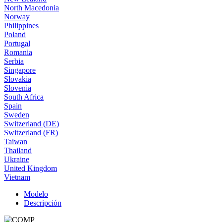
North Macedonia
Norway
Philippines
Poland
Portugal
Romania
Serbia
Singapore
Slovakia
Slovenia
South Africa
Spain
Sweden
Switzerland (DE)
Switzerland (FR)
Taiwan
Thailand
Ukraine
United Kingdom
Vietnam
Modelo
Descripción