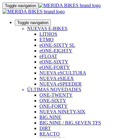
Toggle navigation
Toggle navigation
NUEVAS E-BIKES
LITHOS
ETMO
eONE-SIXTY SL
eONE-EIGHTY
eFLOAT
eONE-SIXTY
eONE-FORTY
NUEVA eSCULTURA
NUEVA eSILEX
NUEVA eSPEEDER
ÚLTIMAS NOVEDADES
ONE-TWENTY
ONE-SIXTY
ONE-FORTY
NUEVA NINETY-SIX
BIG.NINE
BIG.NINE / BIG.SEVEN TFS
DIRT
REACTO