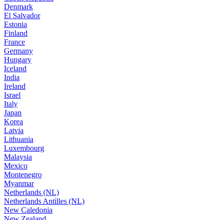
Denmark
El Salvador
Estonia
Finland
France
Germany
Hungary
Iceland
India
Ireland
Israel
Italy
Japan
Korea
Latvia
Lithuania
Luxembourg
Malaysia
Mexico
Montenegro
Myanmar
Netherlands (NL)
Netherlands Antilles (NL)
New Caledonia
New Zealand