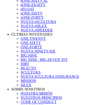
eONE-SIXTY SL
eONE-EIGHTY
eFLOAT
eONE-SIXTY
eONE-FORTY
NUEVA eSCULTURA
NUEVA eSILEX
NUEVA eSPEEDER
ÚLTIMAS NOVEDADES
ONE-TWENTY
ONE-SIXTY
ONE-FORTY
NUEVA NINETY-SIX
BIG.NINE
BIG.NINE / BIG.SEVEN TFS
DIRT
REACTO
SCULTURA
NUEVA SCULTURA ENDURANCE
MISSION
SILEX
SOBRE NOSOTROS
NUESTRA MISIÓN
NUESTROS PRINCIPIOS
CODE OF CONDUCT