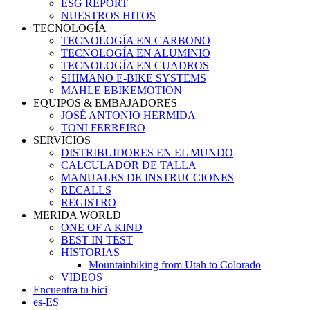
ESG REPORT
NUESTROS HITOS
TECNOLOGÍA
TECNOLOGÍA EN CARBONO
TECNOLOGÍA EN ALUMINIO
TECNOLOGÍA EN CUADROS
SHIMANO E-BIKE SYSTEMS
MAHLE EBIKEMOTION
EQUIPOS & EMBAJADORES
JOSÉ ANTONIO HERMIDA
TONI FERREIRO
SERVICIOS
DISTRIBUIDORES EN EL MUNDO
CALCULADOR DE TALLA
MANUALES DE INSTRUCCIONES
RECALLS
REGISTRO
MERIDA WORLD
ONE OF A KIND
BEST IN TEST
HISTORIAS
Mountainbiking from Utah to Colorado
VIDEOS
Encuentra tu bici
es-ES