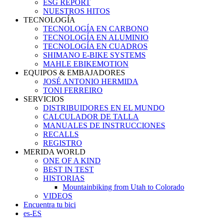
ESG REPORT
NUESTROS HITOS
TECNOLOGÍA
TECNOLOGÍA EN CARBONO
TECNOLOGÍA EN ALUMINIO
TECNOLOGÍA EN CUADROS
SHIMANO E-BIKE SYSTEMS
MAHLE EBIKEMOTION
EQUIPOS & EMBAJADORES
JOSÉ ANTONIO HERMIDA
TONI FERREIRO
SERVICIOS
DISTRIBUIDORES EN EL MUNDO
CALCULADOR DE TALLA
MANUALES DE INSTRUCCIONES
RECALLS
REGISTRO
MERIDA WORLD
ONE OF A KIND
BEST IN TEST
HISTORIAS
Mountainbiking from Utah to Colorado
VIDEOS
Encuentra tu bici
es-ES