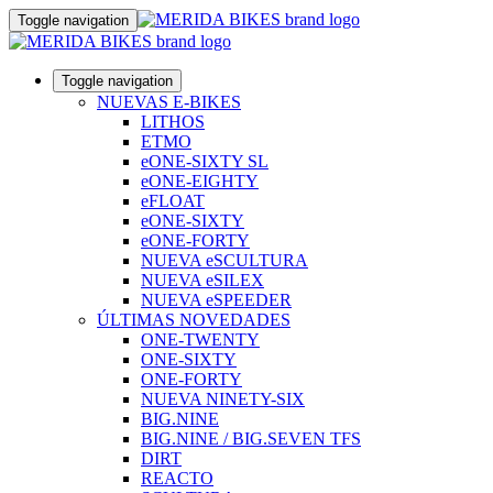
Toggle navigation
Toggle navigation
NUEVAS E-BIKES
LITHOS
ETMO
eONE-SIXTY SL
eONE-EIGHTY
eFLOAT
eONE-SIXTY
eONE-FORTY
NUEVA eSCULTURA
NUEVA eSILEX
NUEVA eSPEEDER
ÚLTIMAS NOVEDADES
ONE-TWENTY
ONE-SIXTY
ONE-FORTY
NUEVA NINETY-SIX
BIG.NINE
BIG.NINE / BIG.SEVEN TFS
DIRT
REACTO