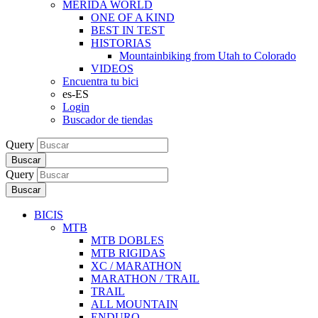
MERIDA WORLD
ONE OF A KIND
BEST IN TEST
HISTORIAS
Mountainbiking from Utah to Colorado
VIDEOS
Encuentra tu bici
es-ES
Login
Buscador de tiendas
Query
Buscar
Query
Buscar
BICIS
MTB
MTB DOBLES
MTB RIGIDAS
XC / MARATHON
MARATHON / TRAIL
TRAIL
ALL MOUNTAIN
ENDURO