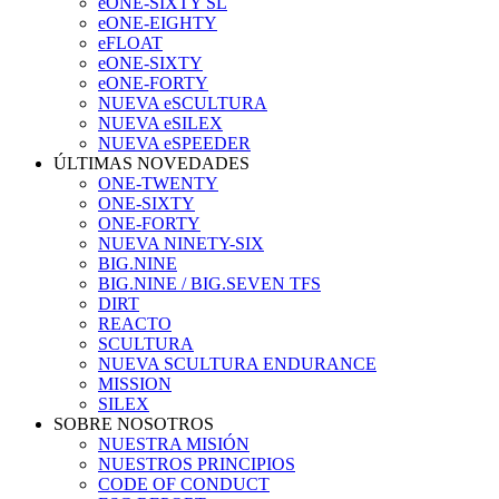
eONE-SIXTY SL
eONE-EIGHTY
eFLOAT
eONE-SIXTY
eONE-FORTY
NUEVA eSCULTURA
NUEVA eSILEX
NUEVA eSPEEDER
ÚLTIMAS NOVEDADES
ONE-TWENTY
ONE-SIXTY
ONE-FORTY
NUEVA NINETY-SIX
BIG.NINE
BIG.NINE / BIG.SEVEN TFS
DIRT
REACTO
SCULTURA
NUEVA SCULTURA ENDURANCE
MISSION
SILEX
SOBRE NOSOTROS
NUESTRA MISIÓN
NUESTROS PRINCIPIOS
CODE OF CONDUCT