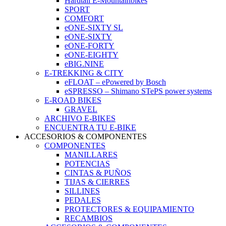
Hardtail E-Mountainbikes
SPORT
COMFORT
eONE-SIXTY SL
eONE-SIXTY
eONE-FORTY
eONE-EIGHTY
eBIG.NINE
E-TREKKING & CITY
eFLOAT – ePowered by Bosch
eSPRESSO – Shimano STePS power systems
E-ROAD BIKES
GRAVEL
ARCHIVO E-BIKES
ENCUENTRA TU E-BIKE
ACCESORIOS & COMPONENTES
COMPONENTES
MANILLARES
POTENCIAS
CINTAS & PUÑOS
TIJAS & CIERRES
SILLINES
PEDALES
PROTECTORES & EQUIPAMIENTO
RECAMBIOS