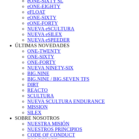
eONE-SIXTY SL
eONE-EIGHTY
eFLOAT
eONE-SIXTY
eONE-FORTY
NUEVA eSCULTURA
NUEVA eSILEX
NUEVA eSPEEDER
ÚLTIMAS NOVEDADES
ONE-TWENTY
ONE-SIXTY
ONE-FORTY
NUEVA NINETY-SIX
BIG.NINE
BIG.NINE / BIG.SEVEN TFS
DIRT
REACTO
SCULTURA
NUEVA SCULTURA ENDURANCE
MISSION
SILEX
SOBRE NOSOTROS
NUESTRA MISIÓN
NUESTROS PRINCIPIOS
CODE OF CONDUCT