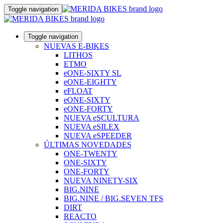
Toggle navigation
Toggle navigation
NUEVAS E-BIKES
LITHOS
ETMO
eONE-SIXTY SL
eONE-EIGHTY
eFLOAT
eONE-SIXTY
eONE-FORTY
NUEVA eSCULTURA
NUEVA eSILEX
NUEVA eSPEEDER
ÚLTIMAS NOVEDADES
ONE-TWENTY
ONE-SIXTY
ONE-FORTY
NUEVA NINETY-SIX
BIG.NINE
BIG.NINE / BIG.SEVEN TFS
DIRT
REACTO