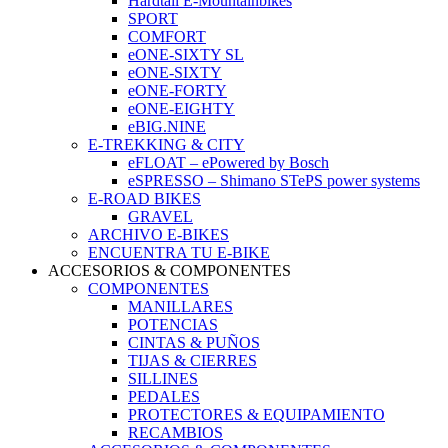
Hardtail E-Mountainbikes
SPORT
COMFORT
eONE-SIXTY SL
eONE-SIXTY
eONE-FORTY
eONE-EIGHTY
eBIG.NINE
E-TREKKING & CITY
eFLOAT – ePowered by Bosch
eSPRESSO – Shimano STePS power systems
E-ROAD BIKES
GRAVEL
ARCHIVO E-BIKES
ENCUENTRA TU E-BIKE
ACCESORIOS & COMPONENTES
COMPONENTES
MANILLARES
POTENCIAS
CINTAS & PUÑOS
TIJAS & CIERRES
SILLINES
PEDALES
PROTECTORES & EQUIPAMIENTO
RECAMBIOS