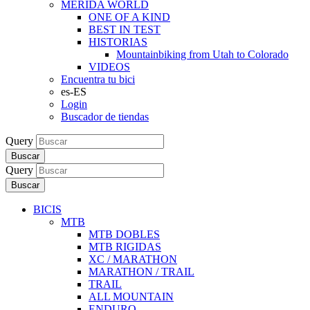
MERIDA WORLD
ONE OF A KIND
BEST IN TEST
HISTORIAS
Mountainbiking from Utah to Colorado
VIDEOS
Encuentra tu bici
es-ES
Login
Buscador de tiendas
Query
Buscar
Query
Buscar
BICIS
MTB
MTB DOBLES
MTB RIGIDAS
XC / MARATHON
MARATHON / TRAIL
TRAIL
ALL MOUNTAIN
ENDURO