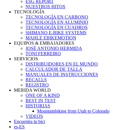
ESG REPORT
NUESTROS HITOS
TECNOLOGÍA
TECNOLOGÍA EN CARBONO
TECNOLOGÍA EN ALUMINIO
TECNOLOGÍA EN CUADROS
SHIMANO E-BIKE SYSTEMS
MAHLE EBIKEMOTION
EQUIPOS & EMBAJADORES
JOSÉ ANTONIO HERMIDA
TONI FERREIRO
SERVICIOS
DISTRIBUIDORES EN EL MUNDO
CALCULADOR DE TALLA
MANUALES DE INSTRUCCIONES
RECALLS
REGISTRO
MERIDA WORLD
ONE OF A KIND
BEST IN TEST
HISTORIAS
Mountainbiking from Utah to Colorado
VIDEOS
Encuentra tu bici
es-ES