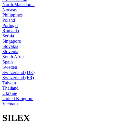
North Macedonia
Norway
Philippines
Poland
Portugal
Romania
Serbia
Singapore
Slovakia
Slovenia
South Africa
Spain
Sweden
Switzerland (DE)
Switzerland (FR)
Taiwan
Thailand
Ukraine
United Kingdom
Vietnam
SILEX