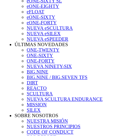
eONE-SIXTY SL
eONE-EIGHTY
eFLOAT
eONE-SIXTY
eONE-FORTY
NUEVA eSCULTURA
NUEVA eSILEX
NUEVA eSPEEDER
ÚLTIMAS NOVEDADES
ONE-TWENTY
ONE-SIXTY
ONE-FORTY
NUEVA NINETY-SIX
BIG.NINE
BIG.NINE / BIG.SEVEN TFS
DIRT
REACTO
SCULTURA
NUEVA SCULTURA ENDURANCE
MISSION
SILEX
SOBRE NOSOTROS
NUESTRA MISIÓN
NUESTROS PRINCIPIOS
CODE OF CONDUCT