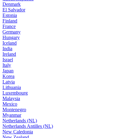
Denmark
El Salvador
Estonia
Finland
France
Germany
Hungary
Iceland
India
Ireland
Israel
Italy
Japan
Korea
Latvia
Lithuania
Luxembourg
Malaysia
Mexico
Montenegro
Myanmar
Netherlands (NL)
Netherlands Antilles (NL)
New Caledonia
New Zealand