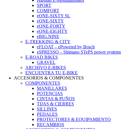
Hardtail E-Mountainbikes
SPORT
COMFORT
eONE-SIXTY SL
eONE-SIXTY
eONE-FORTY
eONE-EIGHTY
eBIG.NINE
E-TREKKING & CITY
eFLOAT – ePowered by Bosch
eSPRESSO – Shimano STePS power systems
E-ROAD BIKES
GRAVEL
ARCHIVO E-BIKES
ENCUENTRA TU E-BIKE
ACCESORIOS & COMPONENTES
COMPONENTES
MANILLARES
POTENCIAS
CINTAS & PUÑOS
TIJAS & CIERRES
SILLINES
PEDALES
PROTECTORES & EQUIPAMIENTO
RECAMBIOS