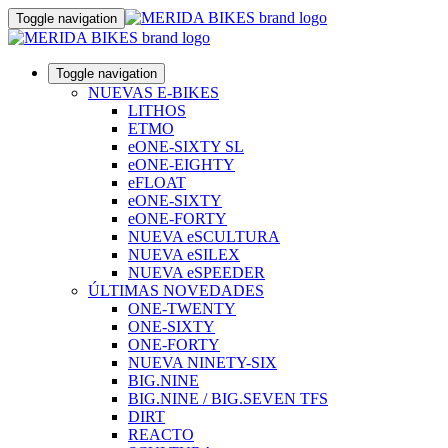
Toggle navigation
Toggle navigation
NUEVAS E-BIKES
LITHOS
ETMO
eONE-SIXTY SL
eONE-EIGHTY
eFLOAT
eONE-SIXTY
eONE-FORTY
NUEVA eSCULTURA
NUEVA eSILEX
NUEVA eSPEEDER
ÚLTIMAS NOVEDADES
ONE-TWENTY
ONE-SIXTY
ONE-FORTY
NUEVA NINETY-SIX
BIG.NINE
BIG.NINE / BIG.SEVEN TFS
DIRT
REACTO