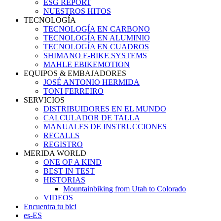
ESG REPORT
NUESTROS HITOS
TECNOLOGÍA
TECNOLOGÍA EN CARBONO
TECNOLOGÍA EN ALUMINIO
TECNOLOGÍA EN CUADROS
SHIMANO E-BIKE SYSTEMS
MAHLE EBIKEMOTION
EQUIPOS & EMBAJADORES
JOSÉ ANTONIO HERMIDA
TONI FERREIRO
SERVICIOS
DISTRIBUIDORES EN EL MUNDO
CALCULADOR DE TALLA
MANUALES DE INSTRUCCIONES
RECALLS
REGISTRO
MERIDA WORLD
ONE OF A KIND
BEST IN TEST
HISTORIAS
Mountainbiking from Utah to Colorado
VIDEOS
Encuentra tu bici
es-ES