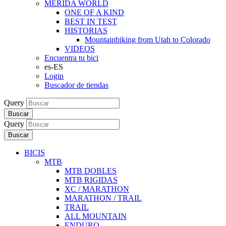
MERIDA WORLD
ONE OF A KIND
BEST IN TEST
HISTORIAS
Mountainbiking from Utah to Colorado
VIDEOS
Encuentra tu bici
es-ES
Login
Buscador de tiendas
Query
Buscar
Query
Buscar
BICIS
MTB
MTB DOBLES
MTB RIGIDAS
XC / MARATHON
MARATHON / TRAIL
TRAIL
ALL MOUNTAIN
ENDURO