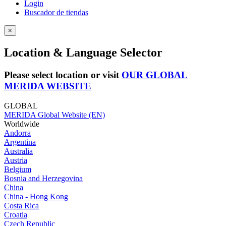
Login
Buscador de tiendas
×
Location & Language Selector
Please select location or visit
OUR GLOBAL
MERIDA WEBSITE
GLOBAL
MERIDA Global Website (EN)
Worldwide
Andorra
Argentina
Australia
Austria
Belgium
Bosnia and Herzegovina
China
China - Hong Kong
Costa Rica
Croatia
Czech Republic