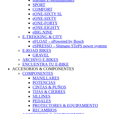
Hardtail E-Mountainbikes
SPORT
COMFORT
eONE-SIXTY SL
eONE-SIXTY
eONE-FORTY
eONE-EIGHTY
eBIG.NINE
E-TREKKING & CITY
eFLOAT – ePowered by Bosch
eSPRESSO – Shimano STePS power systems
E-ROAD BIKES
GRAVEL
ARCHIVO E-BIKES
ENCUENTRA TU E-BIKE
ACCESORIOS & COMPONENTES
COMPONENTES
MANILLARES
POTENCIAS
CINTAS & PUÑOS
TIJAS & CIERRES
SILLINES
PEDALES
PROTECTORES & EQUIPAMIENTO
RECAMBIOS