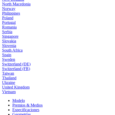
North Macedonia
Norway
Philippines
Poland
Portugal
Romania
Serbia
Singapore
Slovakia
Slovenia
South Africa
Spain
Sweden
Switzerland (DE)
Switzerland (FR)
Taiwan
Thailand
Ukraine
United Kingdom
Vietnam
Modelo
Premios & Medios
Especificaciones
Geometrías