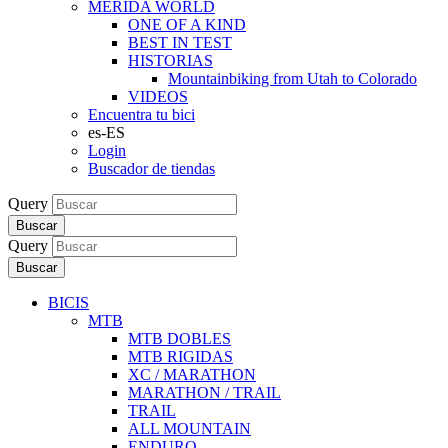
MERIDA WORLD
ONE OF A KIND
BEST IN TEST
HISTORIAS
Mountainbiking from Utah to Colorado
VIDEOS
Encuentra tu bici
es-ES
Login
Buscador de tiendas
Query
Buscar
Query
Buscar
BICIS
MTB
MTB DOBLES
MTB RIGIDAS
XC / MARATHON
MARATHON / TRAIL
TRAIL
ALL MOUNTAIN
ENDURO