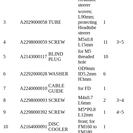
steerer
woven;
L90mm;
3
A2029000058
TUBE
protecting
1
Headtube
steerer
M5x0.8
4
A2298000059
SCREW
11
3~5
L15mm
for M5
BLIND
5
A2143000117
threaded
10
PLUG
hole
OD9mm
6
A2292000028
WASHER
ID5.2mm
6
H3mm
CABLE
7
A2240000010
for FD
1
GUIDE
M4x0.7
8
A2298000093
SCREW
2
3~4
L6mm
M5*P0.8
9
A2298000392
SCREW
1
4~5
L12mm
front; for
DISC
10
A2164000091
FM160 to
1
COOLER
FM180