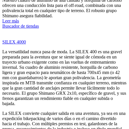
Nuestro cuadro de aluminio de alta calidad y horquilla de carbono
ofrecen una conducción lista para el off-road, combinada con una
polivalencia total en cualquier tipo de terreno. El robusto grupo
Shimano asegura fiabilidad.
Leer más
Buscador de tiendas
SILEX 4000
La versatilidad nunca pasa de moda. La SILEX 400 es una gravel
preparada para la aventura que se siente igual de cómoda en un
trayecto urbano exigente como en las vueltas de entrenamiento
invernal. Su cuadro de aluminio resistente, horquilla de carbono
ligera y gran espacio para neumáticos de hasta 700x45 mm (o 42
mm con guardabarros) le aportan gran polivalencia. La geometría
inspirada en MTB transmite confianza en cualquier terreno, mientras
que la gran cantidad de anclajes permite llevar fácilmente todo lo
necesario. El grupo Shimano GRX 2x10, específico de gravel, y sus
frenos garantizan un rendimiento fiable en cualquier subida o
bajada.
La SILEX convierte cualquier salida en una aventura, ya sea en una
expedición bikepacking de varios días o en el camino divertido
hacia el trabajo. Con múltiples premios en test, galardones de la
prensa, reconocimientos de la industria e incluso un título mundial