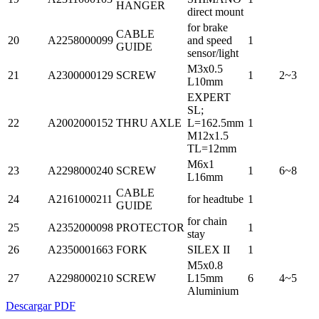
HANGER
direct mount
for brake
CABLE
20
A2258000099
and speed
1
GUIDE
sensor/light
M3x0.5
21
A2300000129
SCREW
1
2~3
L10mm
EXPERT
SL;
22
A2002000152
THRU AXLE
L=162.5mm
1
M12x1.5
TL=12mm
M6x1
23
A2298000240
SCREW
1
6~8
L16mm
CABLE
24
A2161000211
for headtube
1
GUIDE
for chain
25
A2352000098
PROTECTOR
1
stay
26
A2350001663
FORK
SILEX II
1
M5x0.8
27
A2298000210
SCREW
L15mm
6
4~5
Aluminium
Descargar PDF