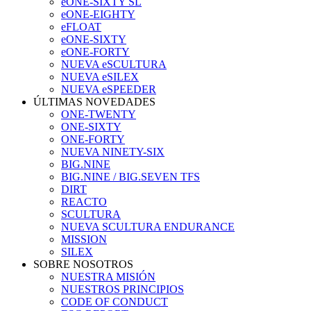
eONE-SIXTY SL
eONE-EIGHTY
eFLOAT
eONE-SIXTY
eONE-FORTY
NUEVA eSCULTURA
NUEVA eSILEX
NUEVA eSPEEDER
ÚLTIMAS NOVEDADES
ONE-TWENTY
ONE-SIXTY
ONE-FORTY
NUEVA NINETY-SIX
BIG.NINE
BIG.NINE / BIG.SEVEN TFS
DIRT
REACTO
SCULTURA
NUEVA SCULTURA ENDURANCE
MISSION
SILEX
SOBRE NOSOTROS
NUESTRA MISIÓN
NUESTROS PRINCIPIOS
CODE OF CONDUCT