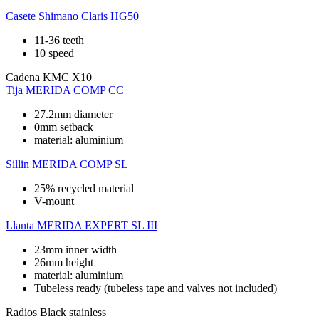
Casete
Shimano Claris HG50
11-36 teeth
10 speed
Cadena
KMC X10
Tija
MERIDA COMP CC
27.2mm diameter
0mm setback
material: aluminium
Sillin
MERIDA COMP SL
25% recycled material
V-mount
Llanta
MERIDA EXPERT SL III
23mm inner width
26mm height
material: aluminium
Tubeless ready (tubeless tape and valves not included)
Radios
Black stainless