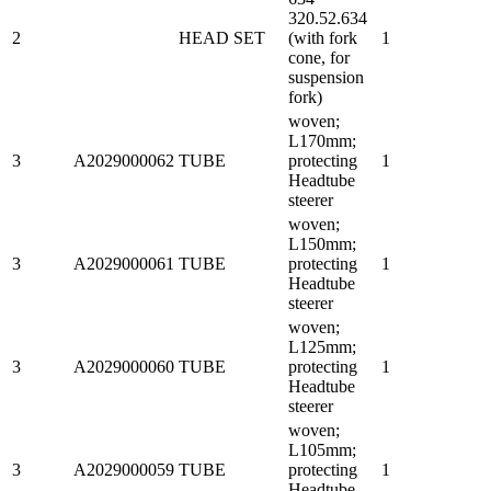
320.52.634
2
HEAD SET
(with fork
1
cone, for
suspension
fork)
woven;
L170mm;
3
A2029000062
TUBE
protecting
1
Headtube
steerer
woven;
L150mm;
3
A2029000061
TUBE
protecting
1
Headtube
steerer
woven;
L125mm;
3
A2029000060
TUBE
protecting
1
Headtube
steerer
woven;
L105mm;
3
A2029000059
TUBE
protecting
1
Headtube