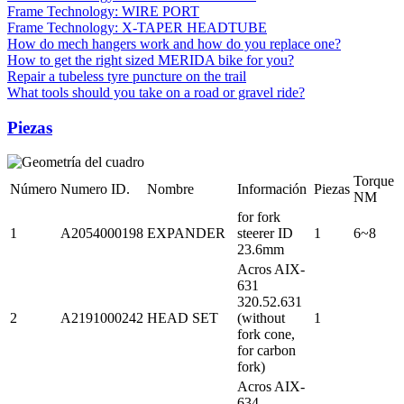
Frame Technology: WIRE PORT
Frame Technology: X-TAPER HEADTUBE
How do mech hangers work and how do you replace one?
How to get the right sized MERIDA bike for you?
Repair a tubeless tyre puncture on the trail
What tools should you take on a road or gravel ride?
Piezas
Torque
Número
Numero ID.
Nombre
Información
Piezas
NM
for fork
1
A2054000198
EXPANDER
steerer ID
1
6~8
23.6mm
Acros AIX-
631
320.52.631
2
A2191000242
HEAD SET
(without
1
fork cone,
for carbon
fork)
Acros AIX-
634