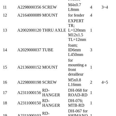
M4x0.7
11
A2298000356
SCREW
4
3~4
L8mm
12
A2164000089
MOUNT
for fender
4
EXPERT
TR;
13
A2002000120
THRU AXLE
L=120mm
1
M12x1.5
TL=12mm
foam;
14
A2029000037
TUBE
ID6mm
3
L450mm
for
mounting a
15
A2136000152
MOUNT
1
front
derailleur
M5x0.8
16
A2298000198
SCREW
2
4~5
L16mm
RD-
DH-068 for
17
A2311000156
1
HANGER
ROAD-RD
RD-
DH-076;
18
A2311000150
1
HANGER
MTB-RD
DH-067 for
RD-
19
A2311000103
SHIMANO
1