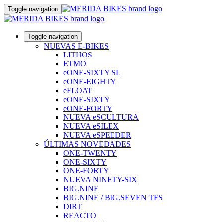
Toggle navigation
Toggle navigation
NUEVAS E-BIKES
LITHOS
ETMO
eONE-SIXTY SL
eONE-EIGHTY
eFLOAT
eONE-SIXTY
eONE-FORTY
NUEVA eSCULTURA
NUEVA eSILEX
NUEVA eSPEEDER
ÚLTIMAS NOVEDADES
ONE-TWENTY
ONE-SIXTY
ONE-FORTY
NUEVA NINETY-SIX
BIG.NINE
BIG.NINE / BIG.SEVEN TFS
DIRT
REACTO