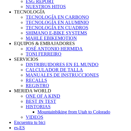
ESG REPORT
NUESTROS HITOS
TECNOLOGÍA
TECNOLOGÍA EN CARBONO
TECNOLOGÍA EN ALUMINIO
TECNOLOGÍA EN CUADROS
SHIMANO E-BIKE SYSTEMS
MAHLE EBIKEMOTION
EQUIPOS & EMBAJADORES
JOSÉ ANTONIO HERMIDA
TONI FERREIRO
SERVICIOS
DISTRIBUIDORES EN EL MUNDO
CALCULADOR DE TALLA
MANUALES DE INSTRUCCIONES
RECALLS
REGISTRO
MERIDA WORLD
ONE OF A KIND
BEST IN TEST
HISTORIAS
Mountainbiking from Utah to Colorado
VIDEOS
Encuentra tu bici
es-ES