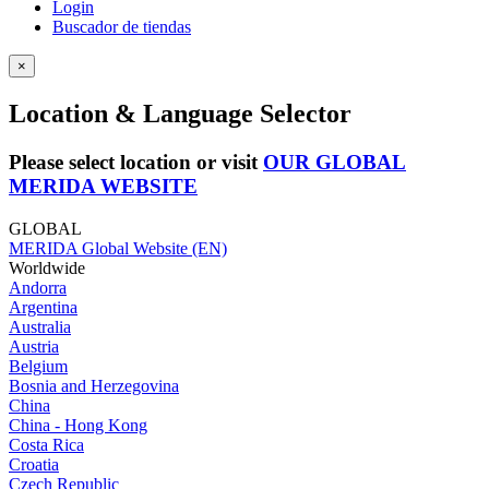
Login
Buscador de tiendas
×
Location & Language Selector
Please select location or visit
OUR GLOBAL
MERIDA WEBSITE
GLOBAL
MERIDA Global Website (EN)
Worldwide
Andorra
Argentina
Australia
Austria
Belgium
Bosnia and Herzegovina
China
China - Hong Kong
Costa Rica
Croatia
Czech Republic