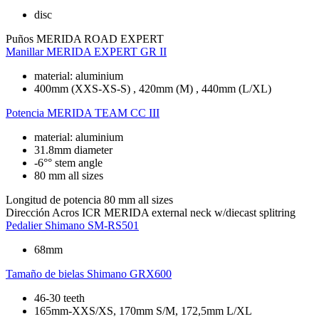
disc
Puños
MERIDA ROAD EXPERT
Manillar
MERIDA EXPERT GR II
material: aluminium
400mm (XXS-XS-S) , 420mm (M) , 440mm (L/XL)
Potencia
MERIDA TEAM CC III
material: aluminium
31.8mm diameter
-6°° stem angle
80 mm all sizes
Longitud de potencia
80 mm all sizes
Dirección
Acros ICR MERIDA external neck w/diecast splitring
Pedalier
Shimano SM-RS501
68mm
Tamaño de bielas
Shimano GRX600
46-30 teeth
165mm-XXS/XS, 170mm S/M, 172,5mm L/XL