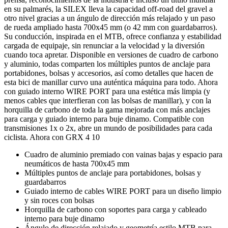
en su palmarés, la SILEX lleva la capacidad off-road del gravel a
otro nivel gracias a un ángulo de dirección más relajado y un paso
de rueda ampliado hasta 700x45 mm (o 42 mm con guardabarros).
Su conducción, inspirada en el MTB, ofrece confianza y estabilidad
cargada de equipaje, sin renunciar a la velocidad y la diversión
cuando toca apretar. Disponible en versiones de cuadro de carbono
y aluminio, todas comparten los múltiples puntos de anclaje para
portabidones, bolsas y accesorios, así como detalles que hacen de
esta bici de manillar curvo una auténtica máquina para todo. Ahora
con guiado interno WIRE PORT para una estética más limpia (y
menos cables que interfieran con las bolsas de manillar), y con la
horquilla de carbono de toda la gama mejorada con más anclajes
para carga y guiado interno para buje dinamo. Compatible con
transmisiones 1x o 2x, abre un mundo de posibilidades para cada
ciclista. Ahora con GRX 4 10
Cuadro de aluminio premiado con vainas bajas y espacio para
neumáticos de hasta 700x45 mm
Múltiples puntos de anclaje para portabidones, bolsas y
guardabarros
Guiado interno de cables WIRE PORT para un diseño limpio
y sin roces con bolsas
Horquilla de carbono con soportes para carga y cableado
interno para buje dinamo
Ángulo de dirección relajado y geometría estilo MTB para