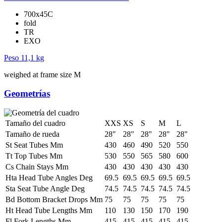
700x45C
fold
TR
EXO
Peso
11,1 kg
weighed at frame size M
Geometrías
Tamaño del cuadro
XXS
XS
S
M
L
Tamaño de rueda
28"
28"
28"
28"
28"
St Seat Tubes Mm
430
460
490
520
550
Tt Top Tubes Mm
530
550
565
580
600
Cs Chain Stays Mm
430
430
430
430
430
Hta Head Tube Angles Deg
69.5
69.5
69.5
69.5
69.5
Sta Seat Tube Angle Deg
74.5
74.5
74.5
74.5
74.5
Bd Bottom Bracket Drops Mm
75
75
75
75
75
Ht Head Tube Lengths Mm
110
130
150
170
190
Fl Fork Lengths Mm
415
415
415
415
415