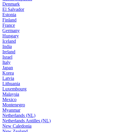
Denmark
El Salvador
Estonia
Finland
France
Germany
Hungary
Iceland
India
Ireland
Israel
Italy
Japan
Korea
Latvia
Lithuania
Luxembourg
Malaysia
Mexico
Montenegro
Myanmar
Netherlands (NL)
Netherlands Antilles (NL)
New Caledonia
New Zealand