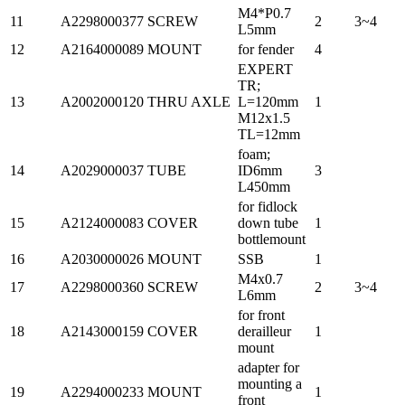
M4*P0.7
11
A2298000377
SCREW
2
3~4
L5mm
12
A2164000089
MOUNT
for fender
4
EXPERT
TR;
13
A2002000120
THRU AXLE
L=120mm
1
M12x1.5
TL=12mm
foam;
14
A2029000037
TUBE
ID6mm
3
L450mm
for fidlock
15
A2124000083
COVER
down tube
1
bottlemount
16
A2030000026
MOUNT
SSB
1
M4x0.7
17
A2298000360
SCREW
2
3~4
L6mm
for front
18
A2143000159
COVER
derailleur
1
mount
adapter for
mounting a
19
A2294000233
MOUNT
1
front