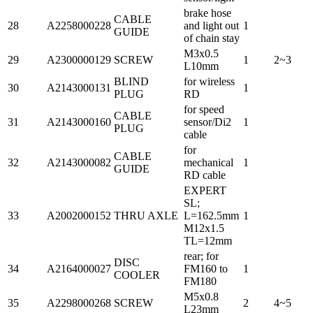
brake hose
CABLE
28
A2258000228
and light out
1
GUIDE
of chain stay
M3x0.5
29
A2300000129
SCREW
1
2~3
L10mm
BLIND
for wireless
30
A2143000131
1
PLUG
RD
for speed
CABLE
31
A2143000160
sensor/Di2
1
PLUG
cable
for
CABLE
32
A2143000082
mechanical
1
GUIDE
RD cable
EXPERT
SL;
33
A2002000152
THRU AXLE
L=162.5mm
1
M12x1.5
TL=12mm
rear; for
DISC
34
A2164000027
FM160 to
1
COOLER
FM180
M5x0.8
35
A2298000268
SCREW
2
4~5
L23mm