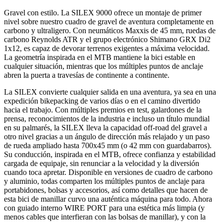
Gravel con estilo. La SILEX 9000 ofrece un montaje de primer
nivel sobre nuestro cuadro de gravel de aventura completamente en
carbono y ultraligero. Con neumáticos Maxxis de 45 mm, ruedas de
carbono Reynolds ATR y el grupo electrónico Shimano GRX Di2
1x12, es capaz de devorar terrenos exigentes a máxima velocidad.
La geometría inspirada en el MTB mantiene la bici estable en
cualquier situación, mientras que los múltiples puntos de anclaje
abren la puerta a travesías de continente a continente.
La SILEX convierte cualquier salida en una aventura, ya sea en una
expedición bikepacking de varios días o en el camino divertido
hacia el trabajo. Con múltiples premios en test, galardones de la
prensa, reconocimientos de la industria e incluso un título mundial
en su palmarés, la SILEX lleva la capacidad off-road del gravel a
otro nivel gracias a un ángulo de dirección más relajado y un paso
de rueda ampliado hasta 700x45 mm (o 42 mm con guardabarros).
Su conducción, inspirada en el MTB, ofrece confianza y estabilidad
cargada de equipaje, sin renunciar a la velocidad y la diversión
cuando toca apretar. Disponible en versiones de cuadro de carbono
y aluminio, todas comparten los múltiples puntos de anclaje para
portabidones, bolsas y accesorios, así como detalles que hacen de
esta bici de manillar curvo una auténtica máquina para todo. Ahora
con guiado interno WIRE PORT para una estética más limpia (y
menos cables que interfieran con las bolsas de manillar), y con la