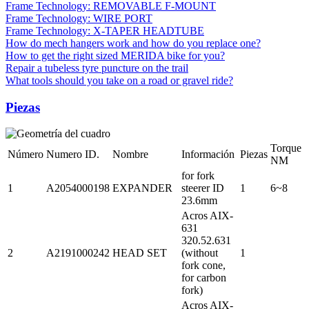
Frame Technology: REMOVABLE F-MOUNT
Frame Technology: WIRE PORT
Frame Technology: X-TAPER HEADTUBE
How do mech hangers work and how do you replace one?
How to get the right sized MERIDA bike for you?
Repair a tubeless tyre puncture on the trail
What tools should you take on a road or gravel ride?
Piezas
Torque
Número
Numero ID.
Nombre
Información
Piezas
NM
for fork
1
A2054000198
EXPANDER
steerer ID
1
6~8
23.6mm
Acros AIX-
631
320.52.631
2
A2191000242
HEAD SET
(without
1
fork cone,
for carbon
fork)
Acros AIX-