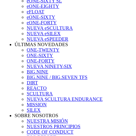
eONE-SIXTY SL
eONE-EIGHTY
eFLOAT
eONE-SIXTY
eONE-FORTY
NUEVA eSCULTURA
NUEVA eSILEX
NUEVA eSPEEDER
ÚLTIMAS NOVEDADES
ONE-TWENTY
ONE-SIXTY
ONE-FORTY
NUEVA NINETY-SIX
BIG.NINE
BIG.NINE / BIG.SEVEN TFS
DIRT
REACTO
SCULTURA
NUEVA SCULTURA ENDURANCE
MISSION
SILEX
SOBRE NOSOTROS
NUESTRA MISIÓN
NUESTROS PRINCIPIOS
CODE OF CONDUCT