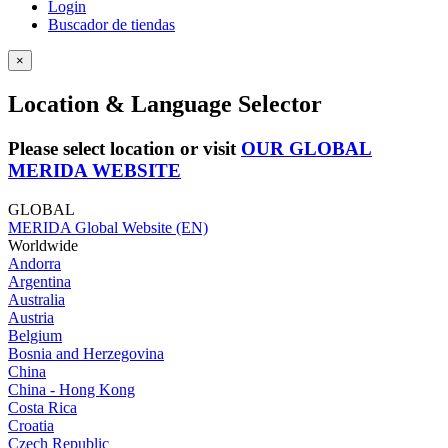
Login
Buscador de tiendas
×
Location & Language Selector
Please select location or visit
OUR GLOBAL
MERIDA WEBSITE
GLOBAL
MERIDA Global Website (EN)
Worldwide
Andorra
Argentina
Australia
Austria
Belgium
Bosnia and Herzegovina
China
China - Hong Kong
Costa Rica
Croatia
Czech Republic