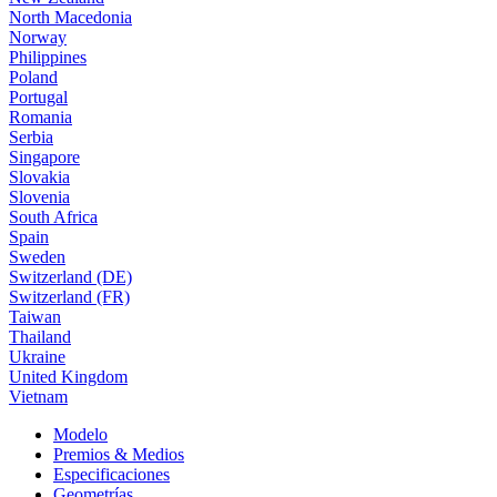
North Macedonia
Norway
Philippines
Poland
Portugal
Romania
Serbia
Singapore
Slovakia
Slovenia
South Africa
Spain
Sweden
Switzerland (DE)
Switzerland (FR)
Taiwan
Thailand
Ukraine
United Kingdom
Vietnam
Modelo
Premios & Medios
Especificaciones
Geometrías