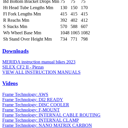
Bd Bottom Bracket Drops Mm
75
75
75
Ht Head Tube Lengths Mm
130
150
170
Fl Fork Lengths Mm
415
415
415
R Reachs Mm
392
402
412
S Stacks Mm
570
588
607
Wb Wheel Base Mm
1048
1065
1082
Sh Stand Over Height Mm
734
771
798
Downloads
MERIDA instruction manual bikes 2023
SILEX CF2 II - Piezas
VIEW ALL INSTRUCTION MANUALS
Videos
Frame Technology: AWS
Frame Technology: DI2 READY
Frame Technology: DISC COOLER
Frame Technology: F-MOUNT
Frame Technology: INTERNAL CABLE ROUTING
Frame Technology: INTERNAL CLAMP
Frame Technology: NANO MATRIX CARBON