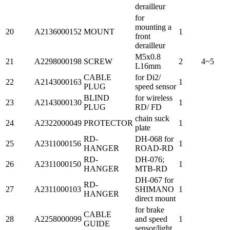
derailleur
for
mounting a
20
A2136000152
MOUNT
1
front
derailleur
M5x0.8
21
A2298000198
SCREW
2
4~5
L16mm
CABLE
for Di2/
22
A2143000163
1
PLUG
speed sensor
BLIND
for wireless
23
A2143000130
1
PLUG
RD/ FD
chain suck
24
A2322000049
PROTECTOR
1
plate
RD-
DH-068 for
25
A2311000156
1
HANGER
ROAD-RD
RD-
DH-076;
26
A2311000150
1
HANGER
MTB-RD
DH-067 for
RD-
27
A2311000103
SHIMANO
1
HANGER
direct mount
for brake
CABLE
28
A2258000099
and speed
1
GUIDE
sensor/light