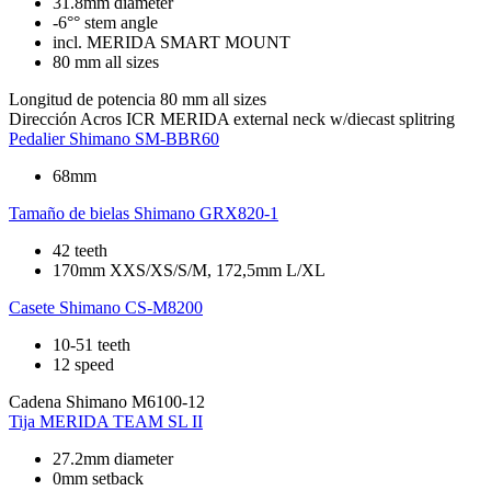
31.8mm diameter
-6°° stem angle
incl. MERIDA SMART MOUNT
80 mm all sizes
Longitud de potencia
80 mm all sizes
Dirección
Acros ICR MERIDA external neck w/diecast splitring
Pedalier
Shimano SM-BBR60
68mm
Tamaño de bielas
Shimano GRX820-1
42 teeth
170mm XXS/XS/S/M, 172,5mm L/XL
Casete
Shimano CS-M8200
10-51 teeth
12 speed
Cadena
Shimano M6100-12
Tija
MERIDA TEAM SL II
27.2mm diameter
0mm setback