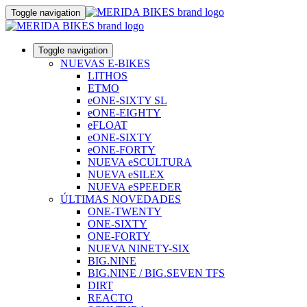
Toggle navigation
Toggle navigation
NUEVAS E-BIKES
LITHOS
ETMO
eONE-SIXTY SL
eONE-EIGHTY
eFLOAT
eONE-SIXTY
eONE-FORTY
NUEVA eSCULTURA
NUEVA eSILEX
NUEVA eSPEEDER
ÚLTIMAS NOVEDADES
ONE-TWENTY
ONE-SIXTY
ONE-FORTY
NUEVA NINETY-SIX
BIG.NINE
BIG.NINE / BIG.SEVEN TFS
DIRT
REACTO