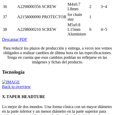
M4x0.7
36
A2298000356
SCREW
2
3~4
L8mm
for chain
37
A2158000090
PROTECTOR
1
stay
M5x0.8
38
A2298000210
SCREW
L15mm
6
4~5
Aluminium
Descargar PDF
Para reducir los plazos de producción y entrega, a veces nos vemos
obligados a realizar cambios de última hora en las especificaciones.
Tenga en cuenta que esos cambios podrían no reflejarse en las
imágenes y fichas del producto.
Tecnología
Back to overview
X-TAPER HEADTUBE
Lo mejor de dos mundos. Una forma cónica con un mayor diámetro
en la parte inferior y un menor diámetro en la parte superior para