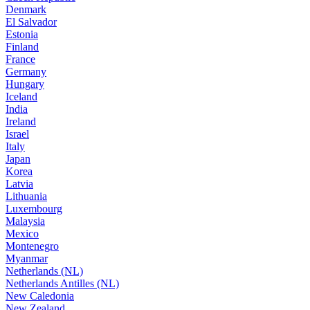
Denmark
El Salvador
Estonia
Finland
France
Germany
Hungary
Iceland
India
Ireland
Israel
Italy
Japan
Korea
Latvia
Lithuania
Luxembourg
Malaysia
Mexico
Montenegro
Myanmar
Netherlands (NL)
Netherlands Antilles (NL)
New Caledonia
New Zealand