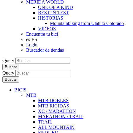
MERIDA WORLD
ONE OF A KIND
BEST IN TEST
HISTORIAS
Mountainbiking from Utah to Colorado
VIDEOS
Encuentra tu bici
es-ES
Login
Buscador de tiendas
Query
Buscar
Query
Buscar
BICIS
MTB
MTB DOBLES
MTB RIGIDAS
XC / MARATHON
MARATHON / TRAIL
TRAIL
ALL MOUNTAIN
ENDURO