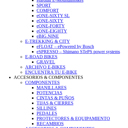
Hardtail E-Mountainbikes
SPORT
COMFORT
eONE-SIXTY SL
eONE-SIXTY
eONE-FORTY
eONE-EIGHTY
eBIG.NINE
E-TREKKING & CITY
eFLOAT – ePowered by Bosch
eSPRESSO – Shimano STePS power systems
E-ROAD BIKES
GRAVEL
ARCHIVO E-BIKES
ENCUENTRA TU E-BIKE
ACCESORIOS & COMPONENTES
COMPONENTES
MANILLARES
POTENCIAS
CINTAS & PUÑOS
TIJAS & CIERRES
SILLINES
PEDALES
PROTECTORES & EQUIPAMIENTO
RECAMBIOS