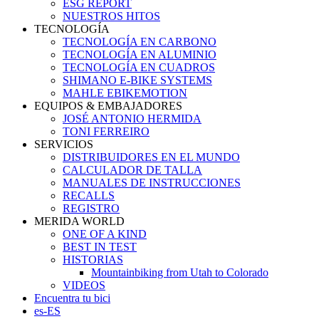
ESG REPORT
NUESTROS HITOS
TECNOLOGÍA
TECNOLOGÍA EN CARBONO
TECNOLOGÍA EN ALUMINIO
TECNOLOGÍA EN CUADROS
SHIMANO E-BIKE SYSTEMS
MAHLE EBIKEMOTION
EQUIPOS & EMBAJADORES
JOSÉ ANTONIO HERMIDA
TONI FERREIRO
SERVICIOS
DISTRIBUIDORES EN EL MUNDO
CALCULADOR DE TALLA
MANUALES DE INSTRUCCIONES
RECALLS
REGISTRO
MERIDA WORLD
ONE OF A KIND
BEST IN TEST
HISTORIAS
Mountainbiking from Utah to Colorado
VIDEOS
Encuentra tu bici
es-ES