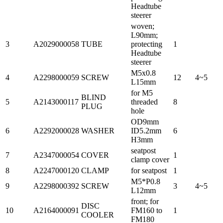
Headtube
steerer
woven;
L90mm;
3
A2029000058
TUBE
protecting
1
Headtube
steerer
M5x0.8
4
A2298000059
SCREW
12
4~5
L15mm
for M5
BLIND
5
A2143000117
threaded
8
PLUG
hole
OD9mm
6
A2292000028
WASHER
ID5.2mm
6
H3mm
seatpost
7
A2347000054
COVER
1
clamp cover
8
A2247000120
CLAMP
for seatpost
1
M5*P0.8
9
A2298000392
SCREW
3
4~5
L12mm
front; for
DISC
10
A2164000091
FM160 to
1
COOLER
FM180