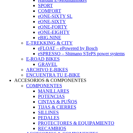
Hardtail E-Mountainbikes
SPORT
COMFORT
eONE-SIXTY SL
eONE-SIXTY
eONE-FORTY
eONE-EIGHTY
eBIG.NINE
E-TREKKING & CITY
eFLOAT – ePowered by Bosch
eSPRESSO – Shimano STePS power systems
E-ROAD BIKES
GRAVEL
ARCHIVO E-BIKES
ENCUENTRA TU E-BIKE
ACCESORIOS & COMPONENTES
COMPONENTES
MANILLARES
POTENCIAS
CINTAS & PUÑOS
TIJAS & CIERRES
SILLINES
PEDALES
PROTECTORES & EQUIPAMIENTO
RECAMBIOS