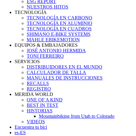
ESG REPORT
NUESTROS HITOS
TECNOLOGÍA
TECNOLOGÍA EN CARBONO
TECNOLOGÍA EN ALUMINIO
TECNOLOGÍA EN CUADROS
SHIMANO E-BIKE SYSTEMS
MAHLE EBIKEMOTION
EQUIPOS & EMBAJADORES
JOSÉ ANTONIO HERMIDA
TONI FERREIRO
SERVICIOS
DISTRIBUIDORES EN EL MUNDO
CALCULADOR DE TALLA
MANUALES DE INSTRUCCIONES
RECALLS
REGISTRO
MERIDA WORLD
ONE OF A KIND
BEST IN TEST
HISTORIAS
Mountainbiking from Utah to Colorado
VIDEOS
Encuentra tu bici
es-ES