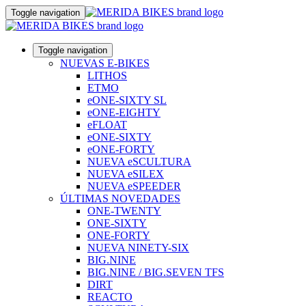
Toggle navigation
Toggle navigation
NUEVAS E-BIKES
LITHOS
ETMO
eONE-SIXTY SL
eONE-EIGHTY
eFLOAT
eONE-SIXTY
eONE-FORTY
NUEVA eSCULTURA
NUEVA eSILEX
NUEVA eSPEEDER
ÚLTIMAS NOVEDADES
ONE-TWENTY
ONE-SIXTY
ONE-FORTY
NUEVA NINETY-SIX
BIG.NINE
BIG.NINE / BIG.SEVEN TFS
DIRT
REACTO