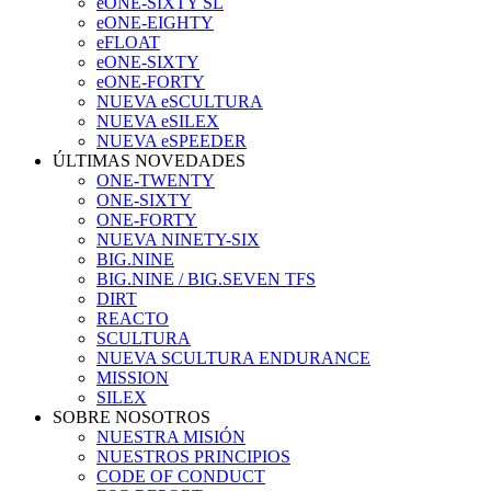
eONE-SIXTY SL
eONE-EIGHTY
eFLOAT
eONE-SIXTY
eONE-FORTY
NUEVA eSCULTURA
NUEVA eSILEX
NUEVA eSPEEDER
ÚLTIMAS NOVEDADES
ONE-TWENTY
ONE-SIXTY
ONE-FORTY
NUEVA NINETY-SIX
BIG.NINE
BIG.NINE / BIG.SEVEN TFS
DIRT
REACTO
SCULTURA
NUEVA SCULTURA ENDURANCE
MISSION
SILEX
SOBRE NOSOTROS
NUESTRA MISIÓN
NUESTROS PRINCIPIOS
CODE OF CONDUCT