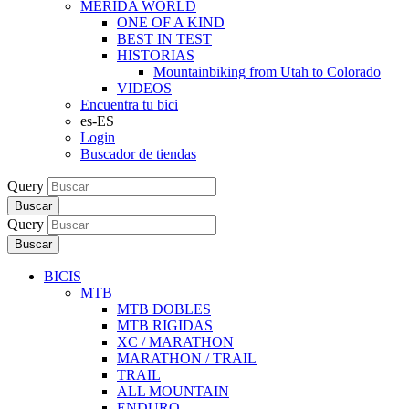
MERIDA WORLD
ONE OF A KIND
BEST IN TEST
HISTORIAS
Mountainbiking from Utah to Colorado
VIDEOS
Encuentra tu bici
es-ES
Login
Buscador de tiendas
Query
Buscar
Query
Buscar
BICIS
MTB
MTB DOBLES
MTB RIGIDAS
XC / MARATHON
MARATHON / TRAIL
TRAIL
ALL MOUNTAIN
ENDURO