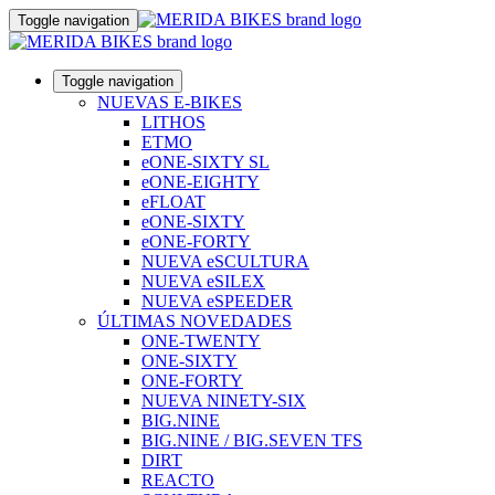
Toggle navigation
Toggle navigation
NUEVAS E-BIKES
LITHOS
ETMO
eONE-SIXTY SL
eONE-EIGHTY
eFLOAT
eONE-SIXTY
eONE-FORTY
NUEVA eSCULTURA
NUEVA eSILEX
NUEVA eSPEEDER
ÚLTIMAS NOVEDADES
ONE-TWENTY
ONE-SIXTY
ONE-FORTY
NUEVA NINETY-SIX
BIG.NINE
BIG.NINE / BIG.SEVEN TFS
DIRT
REACTO