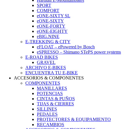
Hardtail E-Mountainbikes
SPORT
COMFORT
eONE-SIXTY SL
eONE-SIXTY
eONE-FORTY
eONE-EIGHTY
eBIG.NINE
E-TREKKING & CITY
eFLOAT – ePowered by Bosch
eSPRESSO – Shimano STePS power systems
E-ROAD BIKES
GRAVEL
ARCHIVO E-BIKES
ENCUENTRA TU E-BIKE
ACCESORIOS & COMPONENTES
COMPONENTES
MANILLARES
POTENCIAS
CINTAS & PUÑOS
TIJAS & CIERRES
SILLINES
PEDALES
PROTECTORES & EQUIPAMIENTO
RECAMBIOS