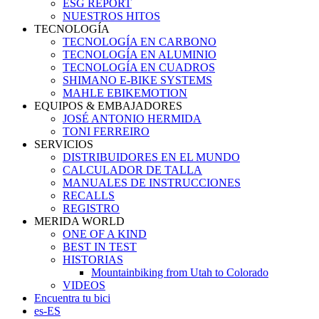
ESG REPORT
NUESTROS HITOS
TECNOLOGÍA
TECNOLOGÍA EN CARBONO
TECNOLOGÍA EN ALUMINIO
TECNOLOGÍA EN CUADROS
SHIMANO E-BIKE SYSTEMS
MAHLE EBIKEMOTION
EQUIPOS & EMBAJADORES
JOSÉ ANTONIO HERMIDA
TONI FERREIRO
SERVICIOS
DISTRIBUIDORES EN EL MUNDO
CALCULADOR DE TALLA
MANUALES DE INSTRUCCIONES
RECALLS
REGISTRO
MERIDA WORLD
ONE OF A KIND
BEST IN TEST
HISTORIAS
Mountainbiking from Utah to Colorado
VIDEOS
Encuentra tu bici
es-ES