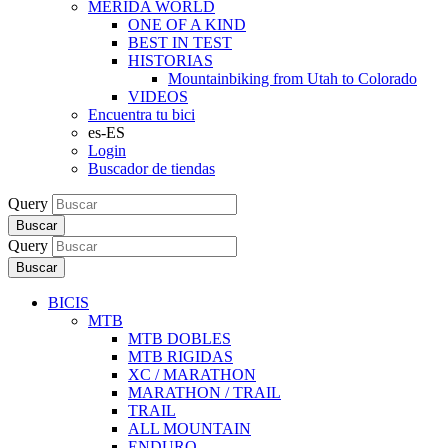
MERIDA WORLD
ONE OF A KIND
BEST IN TEST
HISTORIAS
Mountainbiking from Utah to Colorado
VIDEOS
Encuentra tu bici
es-ES
Login
Buscador de tiendas
Query
Buscar
Query
Buscar
BICIS
MTB
MTB DOBLES
MTB RIGIDAS
XC / MARATHON
MARATHON / TRAIL
TRAIL
ALL MOUNTAIN
ENDURO