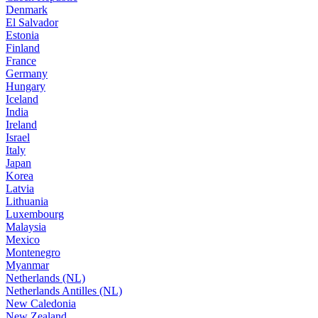
Denmark
El Salvador
Estonia
Finland
France
Germany
Hungary
Iceland
India
Ireland
Israel
Italy
Japan
Korea
Latvia
Lithuania
Luxembourg
Malaysia
Mexico
Montenegro
Myanmar
Netherlands (NL)
Netherlands Antilles (NL)
New Caledonia
New Zealand