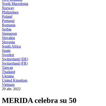
North Macedonia
Norway
Philippines
Poland
Portugal
Romania
Serbia
Singapore
Slovakia
Slovenia
South Africa
Spain
Sweden
Switzerland (DE)
Switzerland (FR)
Taiwan
Thailand
Ukraine
United Kingdom
Vietnam
29 abr. 2022
MERIDA celebra su 50