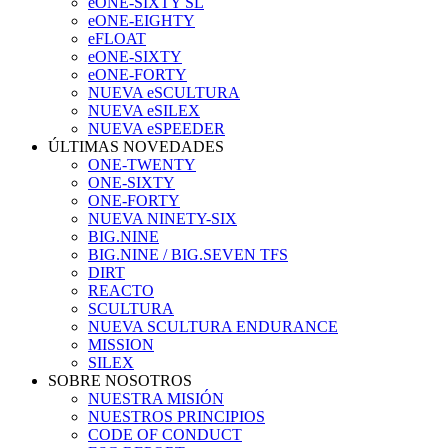
eONE-SIXTY SL
eONE-EIGHTY
eFLOAT
eONE-SIXTY
eONE-FORTY
NUEVA eSCULTURA
NUEVA eSILEX
NUEVA eSPEEDER
ÚLTIMAS NOVEDADES
ONE-TWENTY
ONE-SIXTY
ONE-FORTY
NUEVA NINETY-SIX
BIG.NINE
BIG.NINE / BIG.SEVEN TFS
DIRT
REACTO
SCULTURA
NUEVA SCULTURA ENDURANCE
MISSION
SILEX
SOBRE NOSOTROS
NUESTRA MISIÓN
NUESTROS PRINCIPIOS
CODE OF CONDUCT