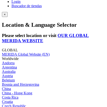
Login
Buscador de tiendas
×
Location & Language Selector
Please select location or visit
OUR GLOBAL
MERIDA WEBSITE
GLOBAL
MERIDA Global Website (EN)
Worldwide
Andorra
Argentina
Australia
Austria
Belgium
Bosnia and Herzegovina
China
China - Hong Kong
Costa Rica
Croatia
Czech Republic