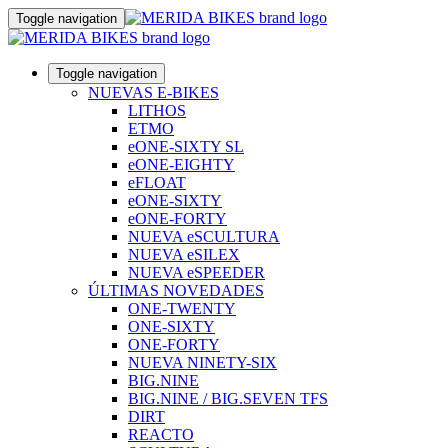
Toggle navigation
Toggle navigation
NUEVAS E-BIKES
LITHOS
ETMO
eONE-SIXTY SL
eONE-EIGHTY
eFLOAT
eONE-SIXTY
eONE-FORTY
NUEVA eSCULTURA
NUEVA eSILEX
NUEVA eSPEEDER
ÚLTIMAS NOVEDADES
ONE-TWENTY
ONE-SIXTY
ONE-FORTY
NUEVA NINETY-SIX
BIG.NINE
BIG.NINE / BIG.SEVEN TFS
DIRT
REACTO