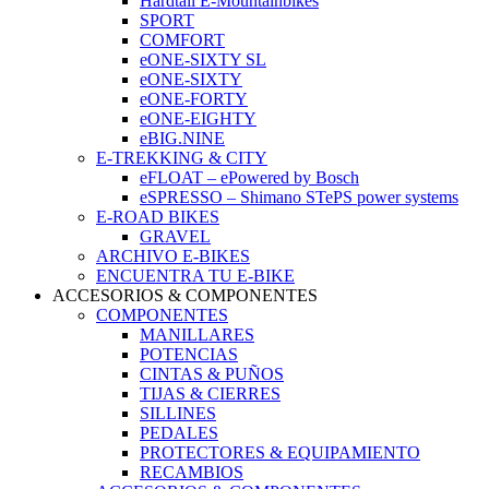
Hardtail E-Mountainbikes
SPORT
COMFORT
eONE-SIXTY SL
eONE-SIXTY
eONE-FORTY
eONE-EIGHTY
eBIG.NINE
E-TREKKING & CITY
eFLOAT – ePowered by Bosch
eSPRESSO – Shimano STePS power systems
E-ROAD BIKES
GRAVEL
ARCHIVO E-BIKES
ENCUENTRA TU E-BIKE
ACCESORIOS & COMPONENTES
COMPONENTES
MANILLARES
POTENCIAS
CINTAS & PUÑOS
TIJAS & CIERRES
SILLINES
PEDALES
PROTECTORES & EQUIPAMIENTO
RECAMBIOS