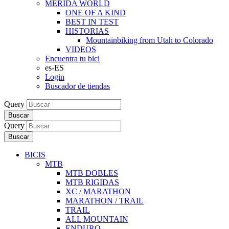
MERIDA WORLD
ONE OF A KIND
BEST IN TEST
HISTORIAS
Mountainbiking from Utah to Colorado
VIDEOS
Encuentra tu bici
es-ES
Login
Buscador de tiendas
Query
Buscar
Query
Buscar
BICIS
MTB
MTB DOBLES
MTB RIGIDAS
XC / MARATHON
MARATHON / TRAIL
TRAIL
ALL MOUNTAIN
ENDURO