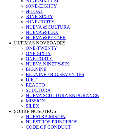
eONE-SIXTY SL
eONE-EIGHTY
eFLOAT
eONE-SIXTY
eONE-FORTY
NUEVA eSCULTURA
NUEVA eSILEX
NUEVA eSPEEDER
ÚLTIMAS NOVEDADES
ONE-TWENTY
ONE-SIXTY
ONE-FORTY
NUEVA NINETY-SIX
BIG.NINE
BIG.NINE / BIG.SEVEN TFS
DIRT
REACTO
SCULTURA
NUEVA SCULTURA ENDURANCE
MISSION
SILEX
SOBRE NOSOTROS
NUESTRA MISIÓN
NUESTROS PRINCIPIOS
CODE OF CONDUCT