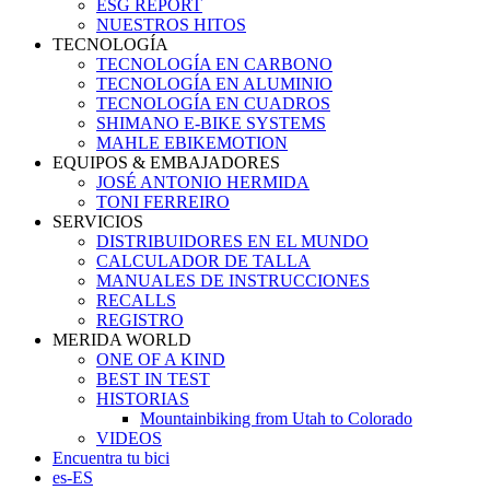
ESG REPORT
NUESTROS HITOS
TECNOLOGÍA
TECNOLOGÍA EN CARBONO
TECNOLOGÍA EN ALUMINIO
TECNOLOGÍA EN CUADROS
SHIMANO E-BIKE SYSTEMS
MAHLE EBIKEMOTION
EQUIPOS & EMBAJADORES
JOSÉ ANTONIO HERMIDA
TONI FERREIRO
SERVICIOS
DISTRIBUIDORES EN EL MUNDO
CALCULADOR DE TALLA
MANUALES DE INSTRUCCIONES
RECALLS
REGISTRO
MERIDA WORLD
ONE OF A KIND
BEST IN TEST
HISTORIAS
Mountainbiking from Utah to Colorado
VIDEOS
Encuentra tu bici
es-ES