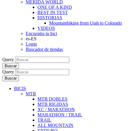
MERIDA WORLD
ONE OF A KIND
BEST IN TEST
HISTORIAS
Mountainbiking from Utah to Colorado
VIDEOS
Encuentra tu bici
es-ES
Login
Buscador de tiendas
Query
Buscar
Query
Buscar
BICIS
MTB
MTB DOBLES
MTB RIGIDAS
XC / MARATHON
MARATHON / TRAIL
TRAIL
ALL MOUNTAIN
ENDURO