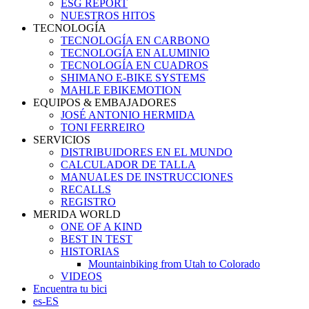
ESG REPORT
NUESTROS HITOS
TECNOLOGÍA
TECNOLOGÍA EN CARBONO
TECNOLOGÍA EN ALUMINIO
TECNOLOGÍA EN CUADROS
SHIMANO E-BIKE SYSTEMS
MAHLE EBIKEMOTION
EQUIPOS & EMBAJADORES
JOSÉ ANTONIO HERMIDA
TONI FERREIRO
SERVICIOS
DISTRIBUIDORES EN EL MUNDO
CALCULADOR DE TALLA
MANUALES DE INSTRUCCIONES
RECALLS
REGISTRO
MERIDA WORLD
ONE OF A KIND
BEST IN TEST
HISTORIAS
Mountainbiking from Utah to Colorado
VIDEOS
Encuentra tu bici
es-ES