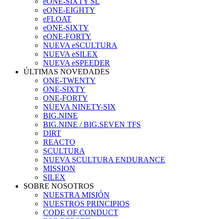
eONE-SIXTY SL
eONE-EIGHTY
eFLOAT
eONE-SIXTY
eONE-FORTY
NUEVA eSCULTURA
NUEVA eSILEX
NUEVA eSPEEDER
ÚLTIMAS NOVEDADES
ONE-TWENTY
ONE-SIXTY
ONE-FORTY
NUEVA NINETY-SIX
BIG.NINE
BIG.NINE / BIG.SEVEN TFS
DIRT
REACTO
SCULTURA
NUEVA SCULTURA ENDURANCE
MISSION
SILEX
SOBRE NOSOTROS
NUESTRA MISIÓN
NUESTROS PRINCIPIOS
CODE OF CONDUCT