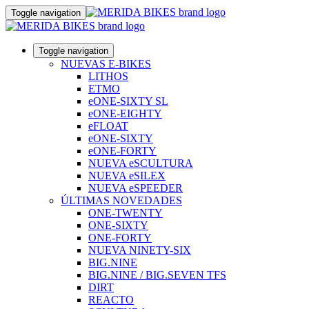
Toggle navigation
Toggle navigation
NUEVAS E-BIKES
LITHOS
ETMO
eONE-SIXTY SL
eONE-EIGHTY
eFLOAT
eONE-SIXTY
eONE-FORTY
NUEVA eSCULTURA
NUEVA eSILEX
NUEVA eSPEEDER
ÚLTIMAS NOVEDADES
ONE-TWENTY
ONE-SIXTY
ONE-FORTY
NUEVA NINETY-SIX
BIG.NINE
BIG.NINE / BIG.SEVEN TFS
DIRT
REACTO