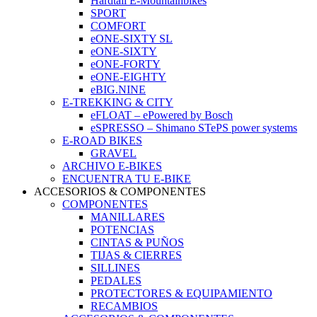
Hardtail E-Mountainbikes
SPORT
COMFORT
eONE-SIXTY SL
eONE-SIXTY
eONE-FORTY
eONE-EIGHTY
eBIG.NINE
E-TREKKING & CITY
eFLOAT – ePowered by Bosch
eSPRESSO – Shimano STePS power systems
E-ROAD BIKES
GRAVEL
ARCHIVO E-BIKES
ENCUENTRA TU E-BIKE
ACCESORIOS & COMPONENTES
COMPONENTES
MANILLARES
POTENCIAS
CINTAS & PUÑOS
TIJAS & CIERRES
SILLINES
PEDALES
PROTECTORES & EQUIPAMIENTO
RECAMBIOS