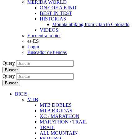
MERIDA WORLD
ONE OF A KIND
BEST IN TEST
HISTORIAS
Mountainbiking from Utah to Colorado
VIDEOS
Encuentra tu bici
es-ES
Login
Buscador de tiendas
Query
Buscar
Query
Buscar
BICIS
MTB
MTB DOBLES
MTB RIGIDAS
XC / MARATHON
MARATHON / TRAIL
TRAIL
ALL MOUNTAIN
ENDURO