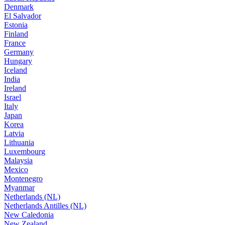
Denmark
El Salvador
Estonia
Finland
France
Germany
Hungary
Iceland
India
Ireland
Israel
Italy
Japan
Korea
Latvia
Lithuania
Luxembourg
Malaysia
Mexico
Montenegro
Myanmar
Netherlands (NL)
Netherlands Antilles (NL)
New Caledonia
New Zealand