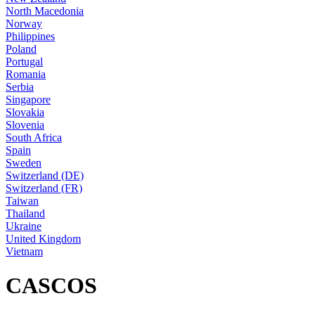
North Macedonia
Norway
Philippines
Poland
Portugal
Romania
Serbia
Singapore
Slovakia
Slovenia
South Africa
Spain
Sweden
Switzerland (DE)
Switzerland (FR)
Taiwan
Thailand
Ukraine
United Kingdom
Vietnam
CASCOS