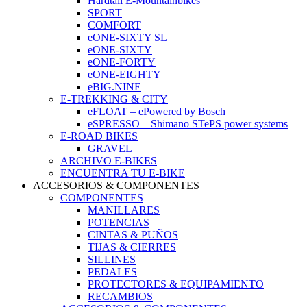
Hardtail E-Mountainbikes
SPORT
COMFORT
eONE-SIXTY SL
eONE-SIXTY
eONE-FORTY
eONE-EIGHTY
eBIG.NINE
E-TREKKING & CITY
eFLOAT – ePowered by Bosch
eSPRESSO – Shimano STePS power systems
E-ROAD BIKES
GRAVEL
ARCHIVO E-BIKES
ENCUENTRA TU E-BIKE
ACCESORIOS & COMPONENTES
COMPONENTES
MANILLARES
POTENCIAS
CINTAS & PUÑOS
TIJAS & CIERRES
SILLINES
PEDALES
PROTECTORES & EQUIPAMIENTO
RECAMBIOS