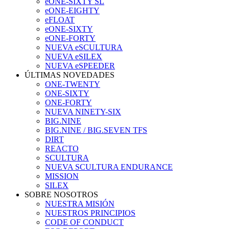
eONE-SIXTY SL
eONE-EIGHTY
eFLOAT
eONE-SIXTY
eONE-FORTY
NUEVA eSCULTURA
NUEVA eSILEX
NUEVA eSPEEDER
ÚLTIMAS NOVEDADES
ONE-TWENTY
ONE-SIXTY
ONE-FORTY
NUEVA NINETY-SIX
BIG.NINE
BIG.NINE / BIG.SEVEN TFS
DIRT
REACTO
SCULTURA
NUEVA SCULTURA ENDURANCE
MISSION
SILEX
SOBRE NOSOTROS
NUESTRA MISIÓN
NUESTROS PRINCIPIOS
CODE OF CONDUCT