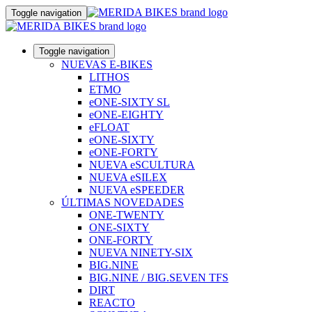
Toggle navigation
Toggle navigation
NUEVAS E-BIKES
LITHOS
ETMO
eONE-SIXTY SL
eONE-EIGHTY
eFLOAT
eONE-SIXTY
eONE-FORTY
NUEVA eSCULTURA
NUEVA eSILEX
NUEVA eSPEEDER
ÚLTIMAS NOVEDADES
ONE-TWENTY
ONE-SIXTY
ONE-FORTY
NUEVA NINETY-SIX
BIG.NINE
BIG.NINE / BIG.SEVEN TFS
DIRT
REACTO