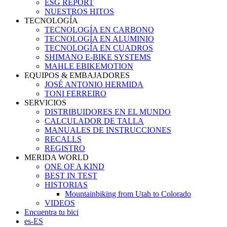
ESG REPORT
NUESTROS HITOS
TECNOLOGÍA
TECNOLOGÍA EN CARBONO
TECNOLOGÍA EN ALUMINIO
TECNOLOGÍA EN CUADROS
SHIMANO E-BIKE SYSTEMS
MAHLE EBIKEMOTION
EQUIPOS & EMBAJADORES
JOSÉ ANTONIO HERMIDA
TONI FERREIRO
SERVICIOS
DISTRIBUIDORES EN EL MUNDO
CALCULADOR DE TALLA
MANUALES DE INSTRUCCIONES
RECALLS
REGISTRO
MERIDA WORLD
ONE OF A KIND
BEST IN TEST
HISTORIAS
Mountainbiking from Utah to Colorado
VIDEOS
Encuentra tu bici
es-ES