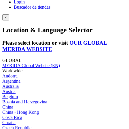
Login
Buscador de tiendas
×
Location & Language Selector
Please select location or visit
OUR GLOBAL
MERIDA WEBSITE
GLOBAL
MERIDA Global Website (EN)
Worldwide
Andorra
Argentina
Australia
Austria
Belgium
Bosnia and Herzegovina
China
China - Hong Kong
Costa Rica
Croatia
Czech Republic