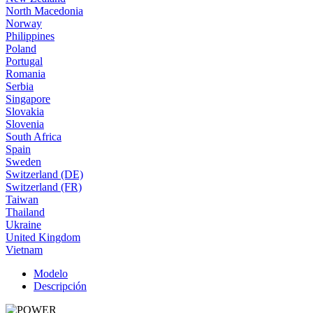
North Macedonia
Norway
Philippines
Poland
Portugal
Romania
Serbia
Singapore
Slovakia
Slovenia
South Africa
Spain
Sweden
Switzerland (DE)
Switzerland (FR)
Taiwan
Thailand
Ukraine
United Kingdom
Vietnam
Modelo
Descripción