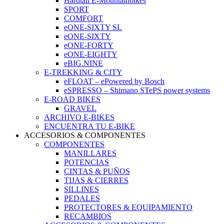
Hardtail E-Mountainbikes
SPORT
COMFORT
eONE-SIXTY SL
eONE-SIXTY
eONE-FORTY
eONE-EIGHTY
eBIG.NINE
E-TREKKING & CITY
eFLOAT – ePowered by Bosch
eSPRESSO – Shimano STePS power systems
E-ROAD BIKES
GRAVEL
ARCHIVO E-BIKES
ENCUENTRA TU E-BIKE
ACCESORIOS & COMPONENTES
COMPONENTES
MANILLARES
POTENCIAS
CINTAS & PUÑOS
TIJAS & CIERRES
SILLINES
PEDALES
PROTECTORES & EQUIPAMIENTO
RECAMBIOS