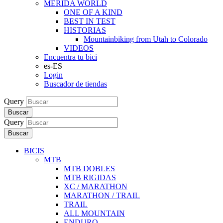
MERIDA WORLD
ONE OF A KIND
BEST IN TEST
HISTORIAS
Mountainbiking from Utah to Colorado
VIDEOS
Encuentra tu bici
es-ES
Login
Buscador de tiendas
Query
Buscar
Query
Buscar
BICIS
MTB
MTB DOBLES
MTB RIGIDAS
XC / MARATHON
MARATHON / TRAIL
TRAIL
ALL MOUNTAIN
ENDURO