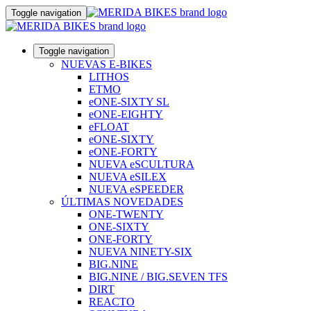
Toggle navigation
Toggle navigation
NUEVAS E-BIKES
LITHOS
ETMO
eONE-SIXTY SL
eONE-EIGHTY
eFLOAT
eONE-SIXTY
eONE-FORTY
NUEVA eSCULTURA
NUEVA eSILEX
NUEVA eSPEEDER
ÚLTIMAS NOVEDADES
ONE-TWENTY
ONE-SIXTY
ONE-FORTY
NUEVA NINETY-SIX
BIG.NINE
BIG.NINE / BIG.SEVEN TFS
DIRT
REACTO