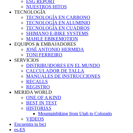
ESG REPORT
NUESTROS HITOS
TECNOLOGÍA
TECNOLOGÍA EN CARBONO
TECNOLOGÍA EN ALUMINIO
TECNOLOGÍA EN CUADROS
SHIMANO E-BIKE SYSTEMS
MAHLE EBIKEMOTION
EQUIPOS & EMBAJADORES
JOSÉ ANTONIO HERMIDA
TONI FERREIRO
SERVICIOS
DISTRIBUIDORES EN EL MUNDO
CALCULADOR DE TALLA
MANUALES DE INSTRUCCIONES
RECALLS
REGISTRO
MERIDA WORLD
ONE OF A KIND
BEST IN TEST
HISTORIAS
Mountainbiking from Utah to Colorado
VIDEOS
Encuentra tu bici
es-ES