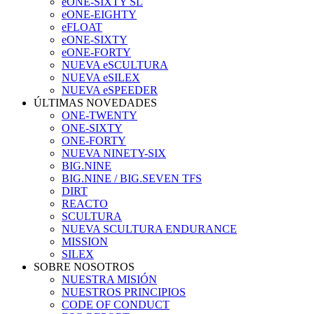
eONE-SIXTY SL
eONE-EIGHTY
eFLOAT
eONE-SIXTY
eONE-FORTY
NUEVA eSCULTURA
NUEVA eSILEX
NUEVA eSPEEDER
ÚLTIMAS NOVEDADES
ONE-TWENTY
ONE-SIXTY
ONE-FORTY
NUEVA NINETY-SIX
BIG.NINE
BIG.NINE / BIG.SEVEN TFS
DIRT
REACTO
SCULTURA
NUEVA SCULTURA ENDURANCE
MISSION
SILEX
SOBRE NOSOTROS
NUESTRA MISIÓN
NUESTROS PRINCIPIOS
CODE OF CONDUCT