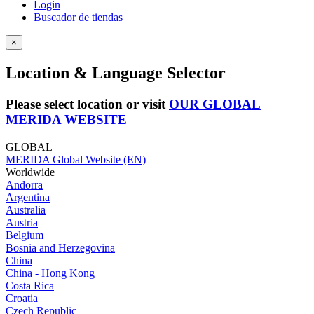
Login
Buscador de tiendas
×
Location & Language Selector
Please select location or visit
OUR GLOBAL
MERIDA WEBSITE
GLOBAL
MERIDA Global Website (EN)
Worldwide
Andorra
Argentina
Australia
Austria
Belgium
Bosnia and Herzegovina
China
China - Hong Kong
Costa Rica
Croatia
Czech Republic