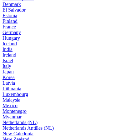
Denmark
El Salvador
Estonia
Finland
France
Germany
Hungary
Iceland
India
Ireland
Israel
Italy
Japan
Korea
Latvia
Lithuania
Luxembourg
Malaysia
Mexico
Montenegro
Myanmar
Netherlands (NL)
Netherlands Antilles (NL)
New Caledonia
New Zealand