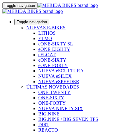
Toggle navigation
Toggle navigation
NUEVAS E-BIKES
LITHOS
ETMO
eONE-SIXTY SL
eONE-EIGHTY
eFLOAT
eONE-SIXTY
eONE-FORTY
NUEVA eSCULTURA
NUEVA eSILEX
NUEVA eSPEEDER
ÚLTIMAS NOVEDADES
ONE-TWENTY
ONE-SIXTY
ONE-FORTY
NUEVA NINETY-SIX
BIG.NINE
BIG.NINE / BIG.SEVEN TFS
DIRT
REACTO