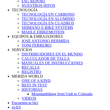
ESG REPORT
NUESTROS HITOS
TECNOLOGÍA
TECNOLOGÍA EN CARBONO
TECNOLOGÍA EN ALUMINIO
TECNOLOGÍA EN CUADROS
SHIMANO E-BIKE SYSTEMS
MAHLE EBIKEMOTION
EQUIPOS & EMBAJADORES
JOSÉ ANTONIO HERMIDA
TONI FERREIRO
SERVICIOS
DISTRIBUIDORES EN EL MUNDO
CALCULADOR DE TALLA
MANUALES DE INSTRUCCIONES
RECALLS
REGISTRO
MERIDA WORLD
ONE OF A KIND
BEST IN TEST
HISTORIAS
Mountainbiking from Utah to Colorado
VIDEOS
Encuentra tu bici
es-ES