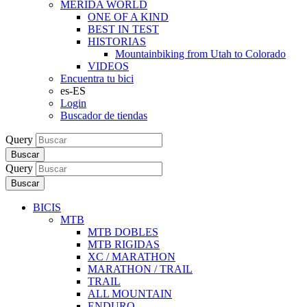
MERIDA WORLD
ONE OF A KIND
BEST IN TEST
HISTORIAS
Mountainbiking from Utah to Colorado
VIDEOS
Encuentra tu bici
es-ES
Login
Buscador de tiendas
Query
Buscar
Query
Buscar
BICIS
MTB
MTB DOBLES
MTB RIGIDAS
XC / MARATHON
MARATHON / TRAIL
TRAIL
ALL MOUNTAIN
ENDURO