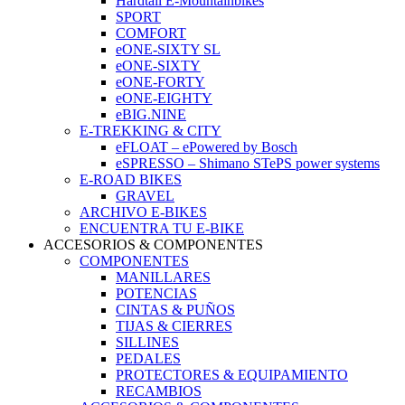
Hardtail E-Mountainbikes
SPORT
COMFORT
eONE-SIXTY SL
eONE-SIXTY
eONE-FORTY
eONE-EIGHTY
eBIG.NINE
E-TREKKING & CITY
eFLOAT – ePowered by Bosch
eSPRESSO – Shimano STePS power systems
E-ROAD BIKES
GRAVEL
ARCHIVO E-BIKES
ENCUENTRA TU E-BIKE
ACCESORIOS & COMPONENTES
COMPONENTES
MANILLARES
POTENCIAS
CINTAS & PUÑOS
TIJAS & CIERRES
SILLINES
PEDALES
PROTECTORES & EQUIPAMIENTO
RECAMBIOS