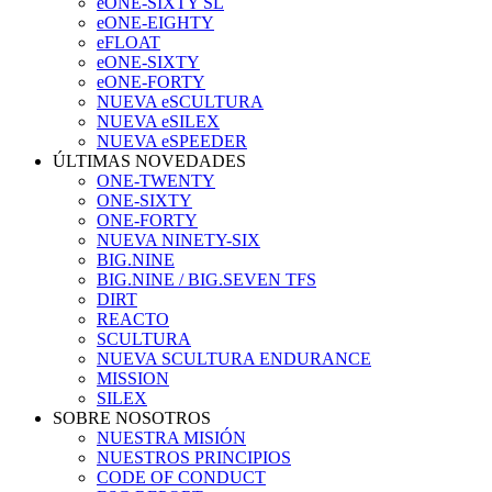
eONE-SIXTY SL
eONE-EIGHTY
eFLOAT
eONE-SIXTY
eONE-FORTY
NUEVA eSCULTURA
NUEVA eSILEX
NUEVA eSPEEDER
ÚLTIMAS NOVEDADES
ONE-TWENTY
ONE-SIXTY
ONE-FORTY
NUEVA NINETY-SIX
BIG.NINE
BIG.NINE / BIG.SEVEN TFS
DIRT
REACTO
SCULTURA
NUEVA SCULTURA ENDURANCE
MISSION
SILEX
SOBRE NOSOTROS
NUESTRA MISIÓN
NUESTROS PRINCIPIOS
CODE OF CONDUCT