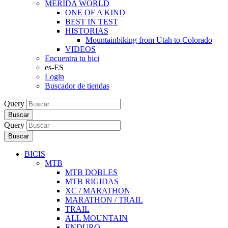
MERIDA WORLD
ONE OF A KIND
BEST IN TEST
HISTORIAS
Mountainbiking from Utah to Colorado
VIDEOS
Encuentra tu bici
es-ES
Login
Buscador de tiendas
Query
Buscar
Query
Buscar
BICIS
MTB
MTB DOBLES
MTB RIGIDAS
XC / MARATHON
MARATHON / TRAIL
TRAIL
ALL MOUNTAIN
ENDURO