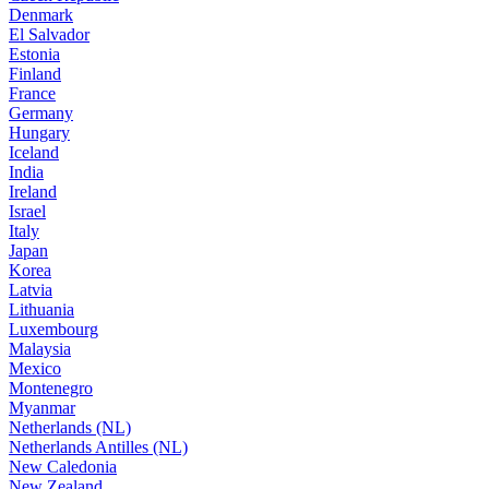
Denmark
El Salvador
Estonia
Finland
France
Germany
Hungary
Iceland
India
Ireland
Israel
Italy
Japan
Korea
Latvia
Lithuania
Luxembourg
Malaysia
Mexico
Montenegro
Myanmar
Netherlands (NL)
Netherlands Antilles (NL)
New Caledonia
New Zealand