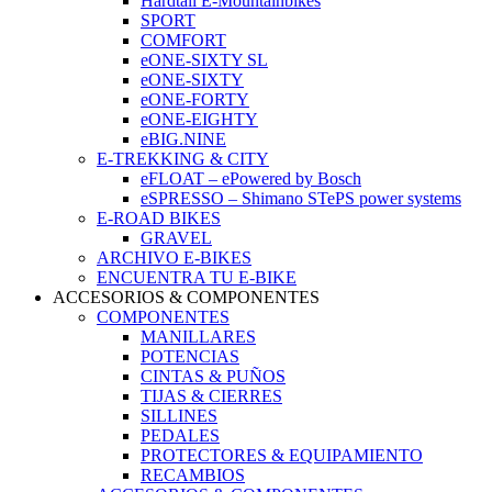
Hardtail E-Mountainbikes
SPORT
COMFORT
eONE-SIXTY SL
eONE-SIXTY
eONE-FORTY
eONE-EIGHTY
eBIG.NINE
E-TREKKING & CITY
eFLOAT – ePowered by Bosch
eSPRESSO – Shimano STePS power systems
E-ROAD BIKES
GRAVEL
ARCHIVO E-BIKES
ENCUENTRA TU E-BIKE
ACCESORIOS & COMPONENTES
COMPONENTES
MANILLARES
POTENCIAS
CINTAS & PUÑOS
TIJAS & CIERRES
SILLINES
PEDALES
PROTECTORES & EQUIPAMIENTO
RECAMBIOS