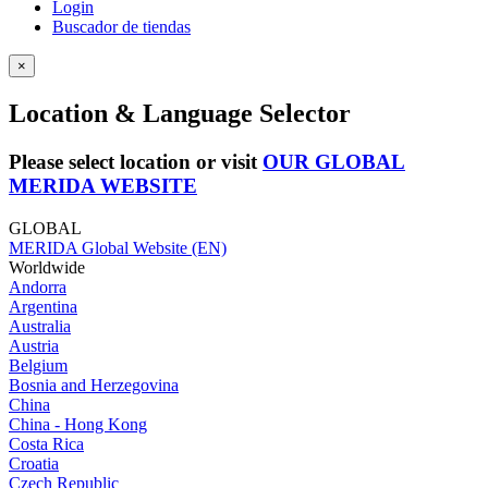
Login
Buscador de tiendas
×
Location & Language Selector
Please select location or visit
OUR GLOBAL
MERIDA WEBSITE
GLOBAL
MERIDA Global Website (EN)
Worldwide
Andorra
Argentina
Australia
Austria
Belgium
Bosnia and Herzegovina
China
China - Hong Kong
Costa Rica
Croatia
Czech Republic