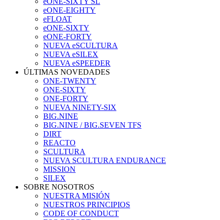
eONE-SIXTY SL
eONE-EIGHTY
eFLOAT
eONE-SIXTY
eONE-FORTY
NUEVA eSCULTURA
NUEVA eSILEX
NUEVA eSPEEDER
ÚLTIMAS NOVEDADES
ONE-TWENTY
ONE-SIXTY
ONE-FORTY
NUEVA NINETY-SIX
BIG.NINE
BIG.NINE / BIG.SEVEN TFS
DIRT
REACTO
SCULTURA
NUEVA SCULTURA ENDURANCE
MISSION
SILEX
SOBRE NOSOTROS
NUESTRA MISIÓN
NUESTROS PRINCIPIOS
CODE OF CONDUCT