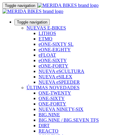
Toggle navigation
Toggle navigation
NUEVAS E-BIKES
LITHOS
ETMO
eONE-SIXTY SL
eONE-EIGHTY
eFLOAT
eONE-SIXTY
eONE-FORTY
NUEVA eSCULTURA
NUEVA eSILEX
NUEVA eSPEEDER
ÚLTIMAS NOVEDADES
ONE-TWENTY
ONE-SIXTY
ONE-FORTY
NUEVA NINETY-SIX
BIG.NINE
BIG.NINE / BIG.SEVEN TFS
DIRT
REACTO