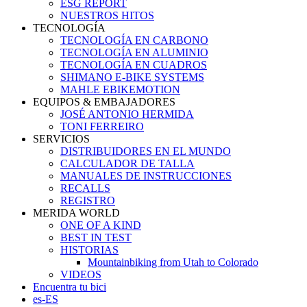
ESG REPORT
NUESTROS HITOS
TECNOLOGÍA
TECNOLOGÍA EN CARBONO
TECNOLOGÍA EN ALUMINIO
TECNOLOGÍA EN CUADROS
SHIMANO E-BIKE SYSTEMS
MAHLE EBIKEMOTION
EQUIPOS & EMBAJADORES
JOSÉ ANTONIO HERMIDA
TONI FERREIRO
SERVICIOS
DISTRIBUIDORES EN EL MUNDO
CALCULADOR DE TALLA
MANUALES DE INSTRUCCIONES
RECALLS
REGISTRO
MERIDA WORLD
ONE OF A KIND
BEST IN TEST
HISTORIAS
Mountainbiking from Utah to Colorado
VIDEOS
Encuentra tu bici
es-ES