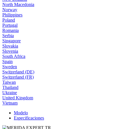
North Macedonia
Norway
Philippines
Poland
Portugal
Romania
Serbia
Singapore
Slovakia
Slovenia
South Africa
Spain
Sweden
Switzerland (DE)
Switzerland (FR)
Taiwan
Thailand
Ukraine
United Kingdom
Vietnam
Modelo
Especificaciones