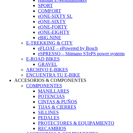
Hardtail E-Mountainbikes
SPORT
COMFORT
eONE-SIXTY SL
eONE-SIXTY
eONE-FORTY
eONE-EIGHTY
eBIG.NINE
E-TREKKING & CITY
eFLOAT – ePowered by Bosch
eSPRESSO – Shimano STePS power systems
E-ROAD BIKES
GRAVEL
ARCHIVO E-BIKES
ENCUENTRA TU E-BIKE
ACCESORIOS & COMPONENTES
COMPONENTES
MANILLARES
POTENCIAS
CINTAS & PUÑOS
TIJAS & CIERRES
SILLINES
PEDALES
PROTECTORES & EQUIPAMIENTO
RECAMBIOS