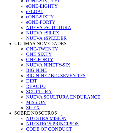
eONE-SIXTY SL
eONE-EIGHTY
eFLOAT
eONE-SIXTY
eONE-FORTY
NUEVA eSCULTURA
NUEVA eSILEX
NUEVA eSPEEDER
ÚLTIMAS NOVEDADES
ONE-TWENTY
ONE-SIXTY
ONE-FORTY
NUEVA NINETY-SIX
BIG.NINE
BIG.NINE / BIG.SEVEN TFS
DIRT
REACTO
SCULTURA
NUEVA SCULTURA ENDURANCE
MISSION
SILEX
SOBRE NOSOTROS
NUESTRA MISIÓN
NUESTROS PRINCIPIOS
CODE OF CONDUCT