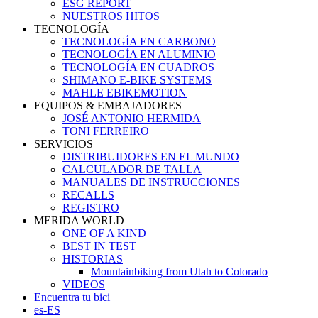
ESG REPORT
NUESTROS HITOS
TECNOLOGÍA
TECNOLOGÍA EN CARBONO
TECNOLOGÍA EN ALUMINIO
TECNOLOGÍA EN CUADROS
SHIMANO E-BIKE SYSTEMS
MAHLE EBIKEMOTION
EQUIPOS & EMBAJADORES
JOSÉ ANTONIO HERMIDA
TONI FERREIRO
SERVICIOS
DISTRIBUIDORES EN EL MUNDO
CALCULADOR DE TALLA
MANUALES DE INSTRUCCIONES
RECALLS
REGISTRO
MERIDA WORLD
ONE OF A KIND
BEST IN TEST
HISTORIAS
Mountainbiking from Utah to Colorado
VIDEOS
Encuentra tu bici
es-ES