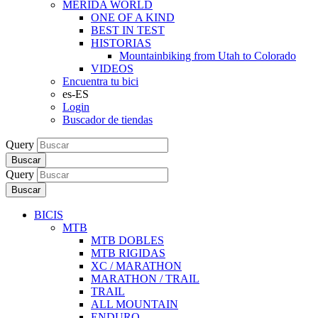
MERIDA WORLD
ONE OF A KIND
BEST IN TEST
HISTORIAS
Mountainbiking from Utah to Colorado
VIDEOS
Encuentra tu bici
es-ES
Login
Buscador de tiendas
Query
Buscar
Query
Buscar
BICIS
MTB
MTB DOBLES
MTB RIGIDAS
XC / MARATHON
MARATHON / TRAIL
TRAIL
ALL MOUNTAIN
ENDURO