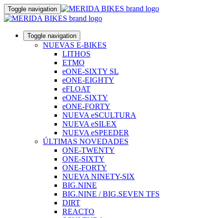
Toggle navigation
Toggle navigation
NUEVAS E-BIKES
LITHOS
ETMO
eONE-SIXTY SL
eONE-EIGHTY
eFLOAT
eONE-SIXTY
eONE-FORTY
NUEVA eSCULTURA
NUEVA eSILEX
NUEVA eSPEEDER
ÚLTIMAS NOVEDADES
ONE-TWENTY
ONE-SIXTY
ONE-FORTY
NUEVA NINETY-SIX
BIG.NINE
BIG.NINE / BIG.SEVEN TFS
DIRT
REACTO